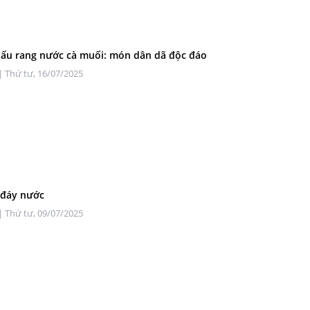
ấu rang nước cà muối: món dân dã độc đáo
| Thứ tư, 16/07/2025
 đáy nước
| Thứ tư, 09/07/2025