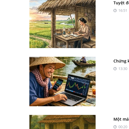
Tuyệt đ
16:51 
Chứng k
13:30 
Một má
00:20 