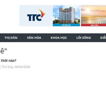
THỊ DÂN
VĂN HÓA
KHOA HỌC
LỐI SỐNG
DI
uê"
i thời nào?
| Thứ bảy, 04/04/2026