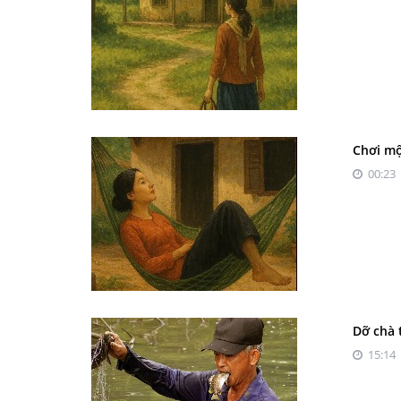
Chơi m
00:23 
Dỡ chà 
15:14 