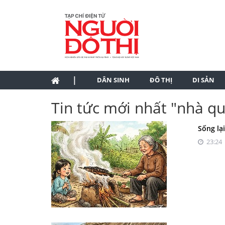
|
DÂN SINH
ĐÔ THỊ
DI SẢN
Tin tức mới nhất "nhà q
Sống lạ
23:24 