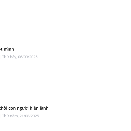
ột mình
| Thứ bảy, 06/09/2025
thời con người hiền lành
| Thứ năm, 21/08/2025