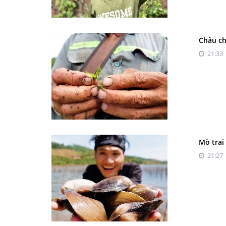
Châu ch
21:33 
Mò trai
21:27 