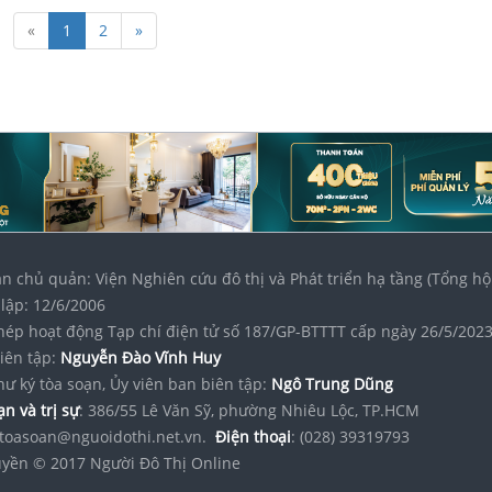
«
1
2
»
n chủ quản: Viện Nghiên cứu đô thị và Phát triển hạ tầng (Tổng hộ
lập: 12/6/2006
hép hoạt động Tạp chí điện tử số 187/GP-BTTTT cấp ngày 26/5/202
iên tập:
Nguyễn Đào Vĩnh Huy
hư ký tòa soạn, Ủy viên ban biên tập:
Ngô Trung Dũng
n và trị sự
: 386/55 Lê Văn Sỹ, phường Nhiêu Lộc, TP.HCM
toasoan@nguoidothi.net.vn.
Điện thoại
: (028) 39319793
yền © 2017 Người Đô Thị Online