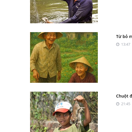
Từ bỏ m
13:47 
Chuột 
21:45 