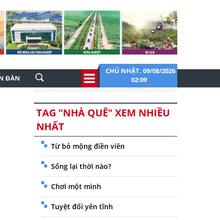
CHỦ NHẬT, 09/08/2026
ỄN ĐÀN
02:09
TAG "NHÀ QUÊ" XEM NHIỀU
NHẤT
Từ bỏ mộng điền viên
Sống lại thời nào?
Chơi một mình
Tuyệt đối yên tĩnh