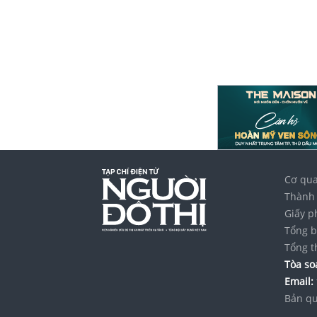
Cơ qua
Thành 
Giấy p
Tổng b
Tổng t
Tòa soạ
Email:
Bản qu