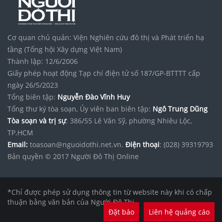
Cơ quan chủ quản: Viện Nghiên cứu đô thị và Phát triển hạ
tầng (Tổng hội Xây dựng Việt Nam)
Thành lập: 12/6/2006
Giấy phép hoạt động Tạp chí điện tử số 187/GP-BTTTT cấp
ngày 26/5/2023
Tổng biên tập:
Nguyễn Đào Vĩnh Huy
Tổng thư ký tòa soạn, Ủy viên ban biên tập:
Ngô Trung Dũng
Tòa soạn và trị sự
: 386/55 Lê Văn Sỹ, phường Nhiêu Lộc,
TP.HCM
Email:
toasoan@nguoidothi.net.vn.
Điện thoại
: (028) 39319793
Bản quyền © 2017 Người Đô Thị Online
*Chỉ được phép sử dụng thông tin từ website này khi có chấp
thuận bằng văn bản của Người Đô Thị.
Đặt báo
Liên hệ quảng cáo