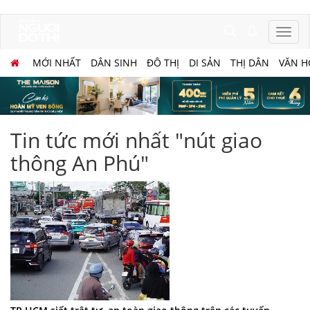
MỚI NHẤT
DÂN SINH
ĐÔ THỊ
DI SẢN
THỊ DÂN
VĂN H
Tin tức mới nhất "nút giao
thông An Phú"