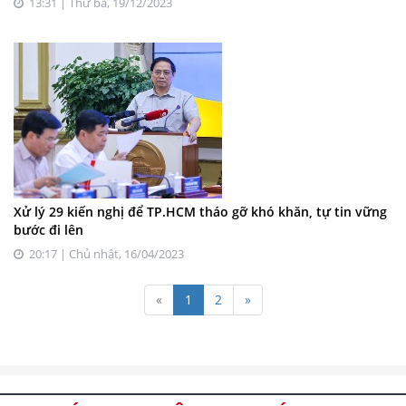
13:31 | Thứ ba, 19/12/2023
Xử lý 29 kiến nghị để TP.HCM tháo gỡ khó khăn, tự tin vững
bước đi lên
20:17 | Chủ nhật, 16/04/2023
«
1
2
»