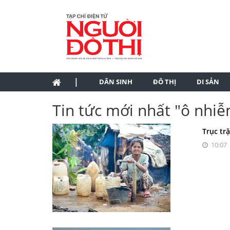
|
DÂN SINH
ĐÔ THỊ
DI SẢN
Tin tức mới nhất "ô nhi
Trục tr
10:07 