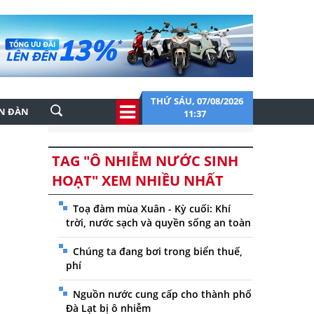
THỨ SÁU, 07/08/2026
ỄN ĐÀN
11:37
TAG "Ô NHIỄM NƯỚC SINH
HOẠT" XEM NHIỀU NHẤT
Toạ đàm mùa Xuân - Kỳ cuối: Khí
trời, nước sạch và quyền sống an toàn
Chúng ta đang bơi trong biển thuế,
phí
Nguồn nước cung cấp cho thành phố
Đà Lạt bị ô nhiễm