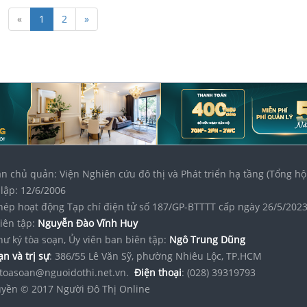
«
1
2
»
n chủ quản: Viện Nghiên cứu đô thị và Phát triển hạ tầng (Tổng hộ
lập: 12/6/2006
hép hoạt động Tạp chí điện tử số 187/GP-BTTTT cấp ngày 26/5/202
iên tập:
Nguyễn Đào Vĩnh Huy
hư ký tòa soạn, Ủy viên ban biên tập:
Ngô Trung Dũng
n và trị sự
: 386/55 Lê Văn Sỹ, phường Nhiêu Lộc, TP.HCM
toasoan@nguoidothi.net.vn.
Điện thoại
: (028) 39319793
yền © 2017 Người Đô Thị Online