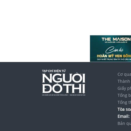
Cơ qua
Thành 
Giấy p
Tổng b
Tổng t
Tòa soạ
Email:
Bản qu