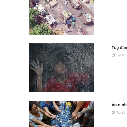
Toạ đàm
09:18 
An ninh
10:35 