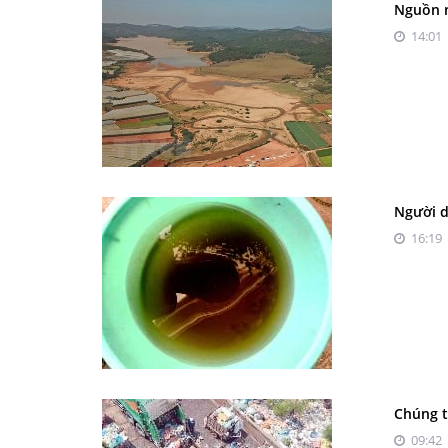
Nguồn n
14:01 
Người d
16:19 
Chúng t
09:42 