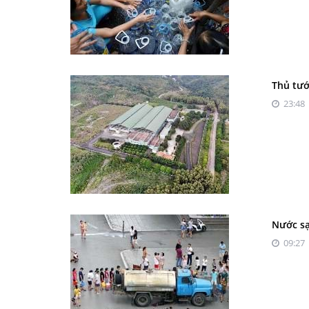
Thủ tướ
23:48 
Nước sạ
09:27 