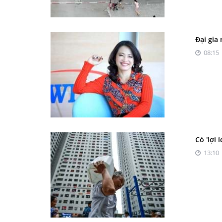
Đại gia
08:15 
Có 'lợi
13:10 