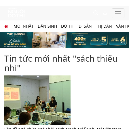
MỚI NHẤT
DÂN SINH
ĐÔ THỊ
DI SẢN
THỊ DÂN
VĂN H
Tin tức mới nhất "sách thiếu
nhi"