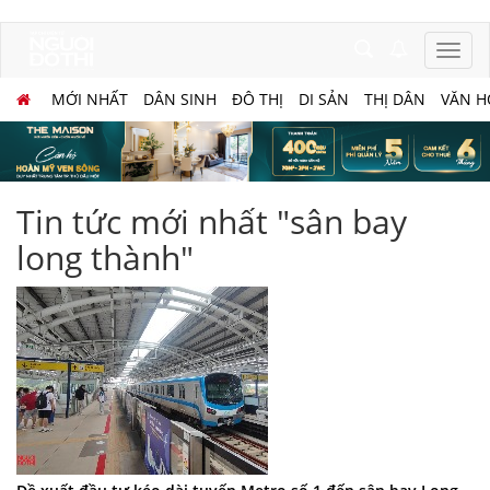
MỚI NHẤT
DÂN SINH
ĐÔ THỊ
DI SẢN
THỊ DÂN
VĂN H
Tin tức mới nhất "sân bay
long thành"