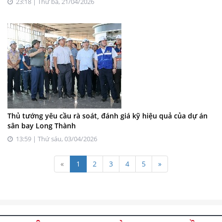
23:18 | Thứ ba, 21/04/2026
Thủ tướng yêu cầu rà soát, đánh giá kỹ hiệu quả của dự án
sân bay Long Thành
13:59 | Thứ sáu, 03/04/2026
«
1
2
3
4
5
»