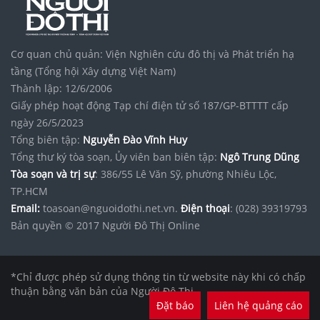
Cơ quan chủ quản: Viện Nghiên cứu đô thị và Phát triển hạ
tầng (Tổng hội Xây dựng Việt Nam)
Thành lập: 12/6/2006
Giấy phép hoạt động Tạp chí điện tử số 187/GP-BTTTT cấp
ngày 26/5/2023
Tổng biên tập:
Nguyễn Đào Vĩnh Huy
Tổng thư ký tòa soạn, Ủy viên ban biên tập:
Ngô Trung Dũng
Tòa soạn và trị sự
: 386/55 Lê Văn Sỹ, phường Nhiêu Lộc,
TP.HCM
Email:
toasoan@nguoidothi.net.vn.
Điện thoại
: (028) 39319793
Bản quyền © 2017 Người Đô Thị Online
*Chỉ được phép sử dụng thông tin từ website này khi có chấp
thuận bằng văn bản của Người Đô Thị.
Đặt báo
Liên hệ quảng cáo