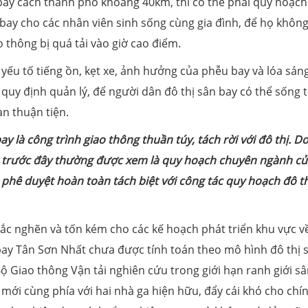
 bay cách thành phố khoảng 40km, thì có thể phải quy hoạc
bay cho các nhân viên sinh sống cùng gia đình, để họ không
 thông bị quá tải vào giờ cao điểm.
yếu tố tiếng ồn, kẹt xe, ảnh hưởng của phễu bay và lóa sá
à quy định quản lý, để người dân đô thị sân bay có thể sống t
àn thuận tiện.
 là công trình giao thông thuần túy, tách rời với đô thị. Do
n trước đây thường được xem là quy hoạch chuyên ngành củ
phê duyệt hoàn toàn tách biệt với công tác quy hoạch đô th
tắc nghẽn và tốn kém cho các kế hoạch phát triển khu vực v
ay Tân Sơn Nhất chưa được tính toán theo mô hình đô thị 
ộ Giao thông Vận tải nghiên cứu trong giới hạn ranh giới s
ới cùng phía với hai nhà ga hiện hữu, đẩy cái khó cho chí