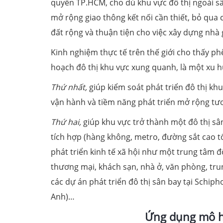
quyền TP.HCM, cho dù khu vực đô thị ngoài s
mở rộng giao thông kết nối cần thiết, bỏ qua 
đất rộng và thuận tiện cho việc xây dựng nhà
Kinh nghiệm thực tế trên thế giới cho thấy ph
hoạch đô thị khu vực xung quanh, là một xu hướ
Thứ nhất,
giúp kiểm soát phát triển đô thị kh
vận hành và tiềm năng phát triển mở rộng tươ
Thứ hai,
giúp khu vực trở thành một đô thị sâ
tích hợp (hàng không, metro, đường sắt cao t
phát triển kinh tế xã hội như một trung tâm đ
thương mại, khách sạn, nhà ở, văn phòng, trung
các dự án phát triển đô thị sân bay tại Schip
Anh)…
Ứng dụng mô hì