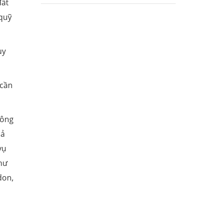
đất
 quỹ
uy
 cần
hông
uả
vụ
như
don,