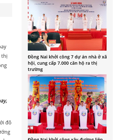
bay
 thị
Đồng Nai khởi công 7 dự án nhà ở xã
hội, cung cấp 7.000 căn hộ ra thị
ông
trường
ay,
ới đô
hướng
Đồng Nai khởi công xây đường liên