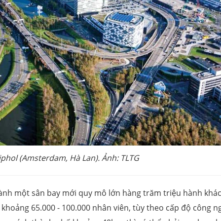
iphol (Amsterdam, Hà Lan). Ảnh: TLTG
hành một sân bay mới quy mô lớn hàng trăm triệu hành khá
khoảng 65.000 - 100.000 nhân viên, tùy theo cấp độ công n