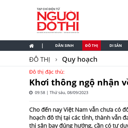
|
DÂN SINH
ĐÔ THỊ
DI SẢN
Quy hoạch
ĐÔ THỊ
Đô thị đặc thù:
Khơi thông ngộ nhận về
09:58 | Thứ sáu, 08/09/2023
Cho đến nay Việt Nam vẫn chưa có đô 
hoạch đô thị tại các tỉnh, thành vẫn đ
thị sân bay đúng hướng, cần có tư du