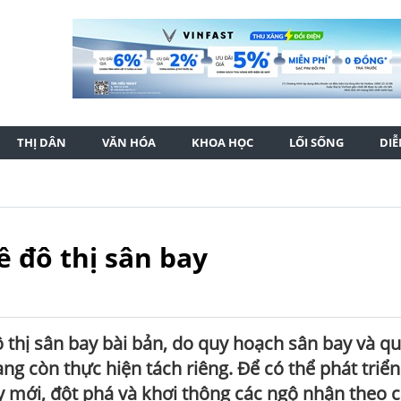
THỊ DÂN
VĂN HÓA
KHOA HỌC
LỐI SỐNG
DI
 đô thị sân bay
thị sân bay bài bản, do quy hoạch sân bay và q
ang còn thực hiện tách riêng. Để có thể phát triể
y mới, đột phá và khơi thông các ngộ nhận theo 