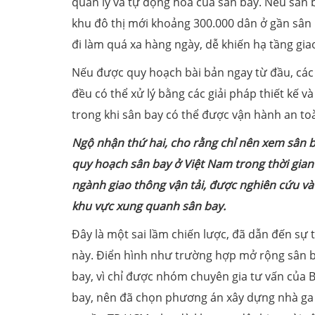
quản lý và tự động hóa của sân bay. Nếu sân
khu đô thị mới khoảng 300.000 dân ở gần sân 
đi làm quá xa hàng ngày, dễ khiến hạ tầng giao
Nếu được quy hoạch bài bản ngay từ đầu, các 
đều có thể xử lý bằng các giải pháp thiết kế v
trong khi sân bay có thể được vận hành an to
Ngộ nhận thứ hai, cho rằng chỉ nên xem sân bay
quy hoạch sân bay ở Việt Nam trong thời gia
ngành giao thông vận tải, được nghiên cứu và 
khu vực xung quanh sân bay.
Đây là một sai lầm chiến lược, đã dẫn đến sự 
này. Điển hình như trường hợp mở rộng sân b
bay, vì chỉ được nhóm chuyên gia tư vấn của B
bay, nên đã chọn phương án xây dựng nhà ga m