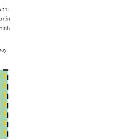
 thị
triển
 hình
bay