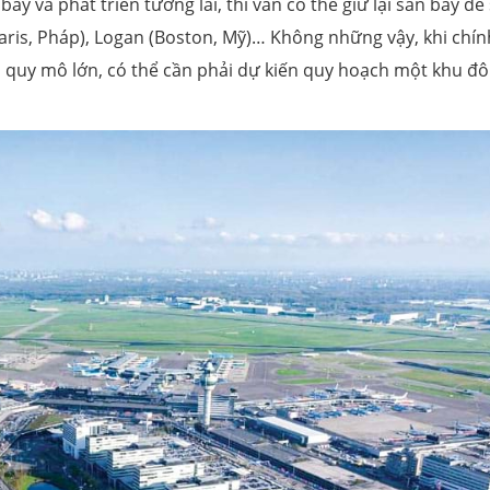
ay và phát triển tương lai, thì vẫn có thể giữ lại sân bay để
(Paris, Pháp), Logan (Boston, Mỹ)… Không những vậy, khi chín
quy mô lớn, có thể cần phải dự kiến quy hoạch một khu đô 