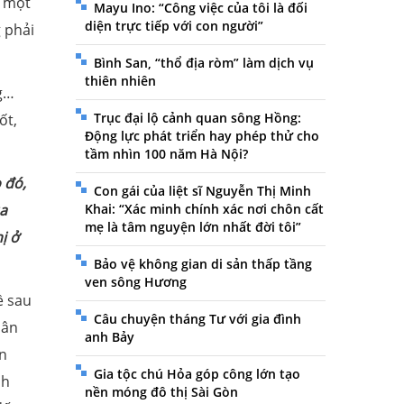
h một
Mayu Ino: “Công việc của tôi là đối
diện trực tiếp với con người”
 phải
Bình San, “thổ địa ròm” làm dịch vụ
thiên nhiên
ng…
Trục đại lộ cảnh quan sông Hồng:
ốt,
Động lực phát triển hay phép thử cho
tầm nhìn 100 năm Hà Nội?
 đó,
Con gái của liệt sĩ Nguyễn Thị Minh
Khai: “Xác minh chính xác nơi chôn cất
a
mẹ là tâm nguyện lớn nhất đời tôi”
ị ở
Bảo vệ không gian di sản thấp tầng
ven sông Hương
ề sau
Câu chuyện tháng Tư với gia đình
sân
anh Bảy
ân
Gia tộc chú Hỏa góp công lớn tạo
nh
nền móng đô thị Sài Gòn