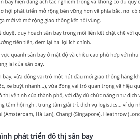
ân bay hiện đang ách tắc nghiêm trọng và không có đủ quỹ 
cơ hội phát triển mở rộng bền vững hơn về phía bắc, nơi có
 ga mới và mở rộng giao thông kết nối vùng.
ê duyệt quy hoạch sân bay trong mối liên kết chặt chẽ với q
ng tiên tiến, đem lại hai lợi ích chính.
u vực quanh sân bay ở mật độ và chiều cao phù hợp với nhu
ng lai của sân bay.
n bay, vừa đóng vai trò một nút đầu mối giao thông hàng k
ốc, xe buýt nhanh…), vừa đóng vai trò quan trọng về hiệu q
ô thị vệ tinh của thành phố, với đầy đủ chức năng như dịch 
 tâm hội nghị, trung tâm giải trí, dịch vụ logistics… ví dụ 
hol (Amsterdam, Hà Lan), Changi (Singapore), Heathrow (Lon
nh phát triển đô thị sân bay