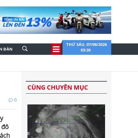
THỨ SÁU, 07/08/2026
ỄN ĐÀN
03:26
CÙNG CHUYÊN MỤC
0
uy
n đô
cách