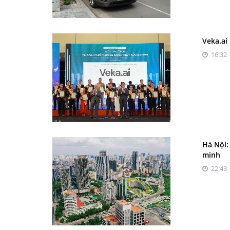
Veka.ai
16:32 
Hà Nội:
minh
22:43 