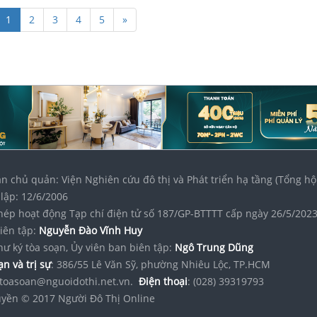
1
2
3
4
5
»
n chủ quản: Viện Nghiên cứu đô thị và Phát triển hạ tầng (Tổng hộ
lập: 12/6/2006
hép hoạt động Tạp chí điện tử số 187/GP-BTTTT cấp ngày 26/5/202
iên tập:
Nguyễn Đào Vĩnh Huy
hư ký tòa soạn, Ủy viên ban biên tập:
Ngô Trung Dũng
n và trị sự
: 386/55 Lê Văn Sỹ, phường Nhiêu Lộc, TP.HCM
toasoan@nguoidothi.net.vn.
Điện thoại
: (028) 39319793
yền © 2017 Người Đô Thị Online