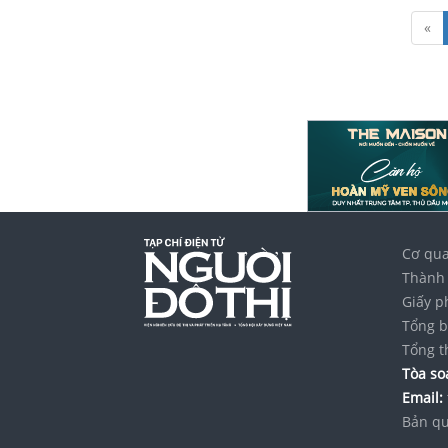
«
Cơ qua
Thành 
Giấy p
Tổng b
Tổng t
Tòa soạ
Email:
Bản qu