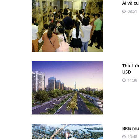
AI và c
08:51 
Thủ tướ
USD
11:38 
BRG muố
10:48 