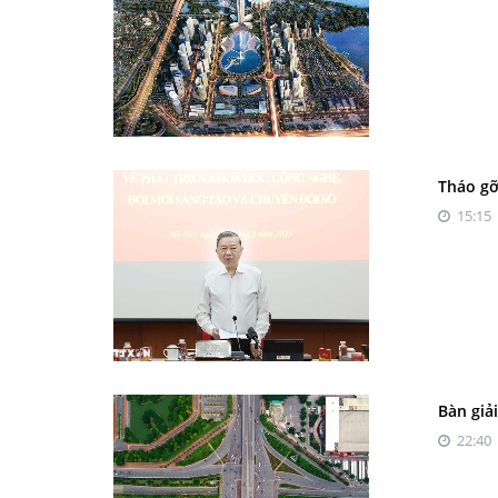
Tháo gỡ
15:15 
Bàn giả
22:40 