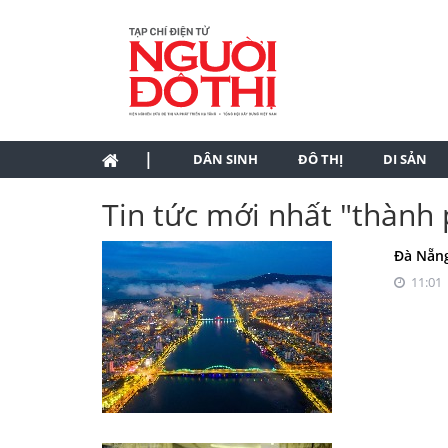
|
DÂN SINH
ĐÔ THỊ
DI SẢN
Tin tức mới nhất "thành
Đà Nẵng
11:01 