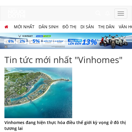
MỚI NHẤT
DÂN SINH
ĐÔ THỊ
DI SẢN
THỊ DÂN
VĂN H
Tin tức mới nhất "Vinhomes"
Vinhomes đang hiện thực hóa điều thế giới kỳ vọng ở đô thị
tương lai