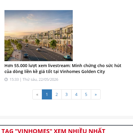
Hơn 55.000 lượt xem livestream: Minh chứng cho sức hút
của dòng liền kề giá tốt tại Vinhomes Golden City
15:33 | Thứ sáu, 22/05/2026
«
1
2
3
4
5
»
TAG "VINHOMES" XEM NHIỀU NHẤT