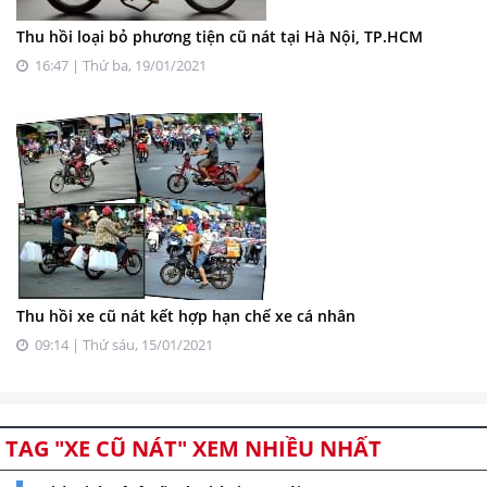
Thu hồi loại bỏ phương tiện cũ nát tại Hà Nội, TP.HCM
16:47 | Thứ ba, 19/01/2021
Thu hồi xe cũ nát kết hợp hạn chế xe cá nhân
09:14 | Thứ sáu, 15/01/2021
TAG "XE CŨ NÁT" XEM NHIỀU NHẤT