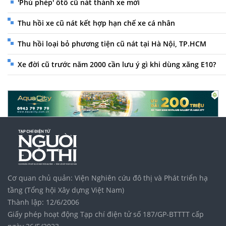
'Phù phép' ôtô cũ nát thành xe mới
Thu hồi xe cũ nát kết hợp hạn chế xe cá nhân
Thu hồi loại bỏ phương tiện cũ nát tại Hà Nội, TP.HCM
Xe đời cũ trước năm 2000 cần lưu ý gì khi dùng xăng E10?
Cơ quan chủ quản: Viện Nghiên cứu đô thị và Phát triển hạ
tầng (Tổng hội Xây dựng Việt Nam)
Thành lập: 12/6/2006
Giấy phép hoạt động Tạp chí điện tử số 187/GP-BTTTT cấp