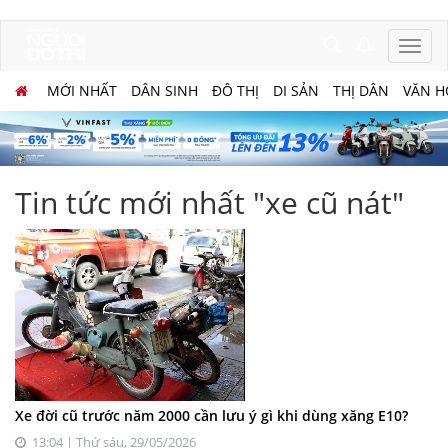
MỚI NHẤT
DÂN SINH
ĐÔ THỊ
DI SẢN
THỊ DÂN
VĂN H
Tin tức mới nhất "xe cũ nát"
Xe đời cũ trước năm 2000 cần lưu ý gì khi dùng xăng E10?
13:04 | Thứ sáu, 29/05/2026