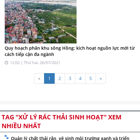
Quy hoạch phân khu sông Hồng: kích hoạt nguồn lực mới từ
cách tiếp cận đa ngành
12:02 | Thứ hai, 26/07/2021
«
1
2
3
4
5
»
TAG "XỬ LÝ RÁC THẢI SINH HOẠT" XEM
NHIỀU NHẤT
Quản lý chất thải rắn, vệ sinh môi trường xanh và triển