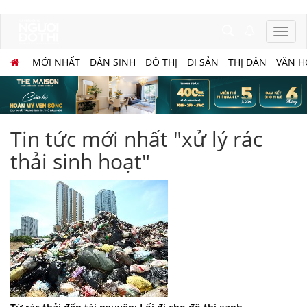
MỚI NHẤT
DÂN SINH
ĐÔ THỊ
DI SẢN
THỊ DÂN
VĂN H
Tin tức mới nhất "xử lý rác
thải sinh hoạt"