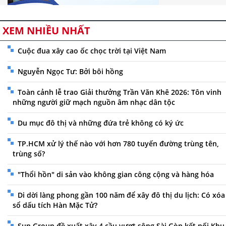
XEM NHIỀU NHẤT
Cuộc đua xây cao ốc chọc trời tại Việt Nam
Nguyễn Ngọc Tư: Bởi bôi hồng
Toàn cảnh lễ trao Giải thưởng Trần Văn Khê 2026: Tôn vinh
những người giữ mạch nguồn âm nhạc dân tộc
Du mục đô thị và những đứa trẻ không có ký ức
TP.HCM xử lý thế nào với hơn 780 tuyến đường trùng tên,
trùng số?
"Thổi hồn" di sản vào không gian công cộng và hàng hóa
Di dời làng phong gần 100 năm để xây đô thị du lịch: Có xóa
sổ dấu tích Hàn Mặc Tử?
Sun Group đề xuất xây 4 cầu vượt sông Sài Gòn kết nối Khu