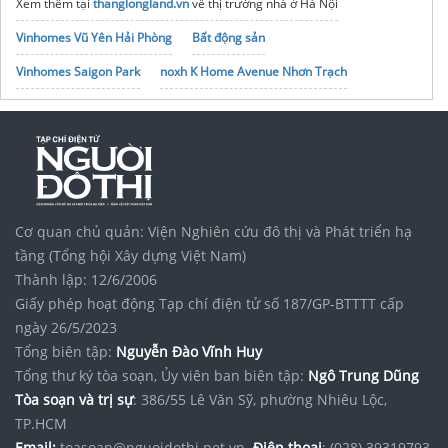
Xem thêm tại
thanglongland.vn
về thị trường nhà ở Hà Nội
Vinhomes Vũ Yên Hải Phòng
Bất động sản
Vinhomes Saigon Park
noxh K Home Avenue Nhơn Trạch
Tập đoàn Bcons Group
công ty bảo vệ tại bàu bàng
Cơ quan chủ quản: Viện Nghiên cứu đô thị và Phát triển hạ
tầng (Tổng hội Xây dựng Việt Nam)
Thành lập: 12/6/2006
Giấy phép hoạt động Tạp chí điện tử số 187/GP-BTTTT cấp
ngày 26/5/2023
Tổng biên tập:
Nguyễn Đào Vĩnh Huy
Tổng thư ký tòa soạn, Ủy viên ban biên tập:
Ngô Trung Dũng
Tòa soạn và trị sự
: 386/55 Lê Văn Sỹ, phường Nhiêu Lộc,
TP.HCM
Email:
toasoan@nguoidothi.net.vn.
Điện thoại
: (028) 39319793