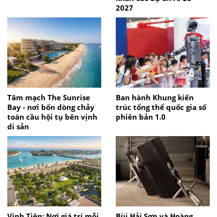
2027
Tâm mạch The Sunrise
Ban hành Khung kiến
Bay - nơi bốn dòng chảy
trúc tổng thể quốc gia số
toàn cầu hội tụ bên vịnh
phiên bản 1.0
di sản
Vịnh Tiên: Nơi giá trị mỗi
Bùi Hải Sơn và Hoàng