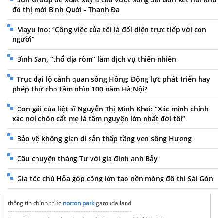
đô thị mới Bình Quới - Thanh Đa
Mayu Ino: “Công việc của tôi là đối diện trực tiếp với con
người”
Bình San, “thổ địa ròm” làm dịch vụ thiên nhiên
Trục đại lộ cảnh quan sông Hồng: Động lực phát triển hay
phép thử cho tầm nhìn 100 năm Hà Nội?
Con gái của liệt sĩ Nguyễn Thị Minh Khai: “Xác minh chính
xác nơi chôn cất mẹ là tâm nguyện lớn nhất đời tôi”
Bảo vệ không gian di sản thấp tầng ven sông Hương
Câu chuyện tháng Tư với gia đình anh Bảy
Gia tộc chú Hỏa góp công lớn tạo nền móng đô thị Sài Gòn
thông tin chính thức
norton park
gamuda land