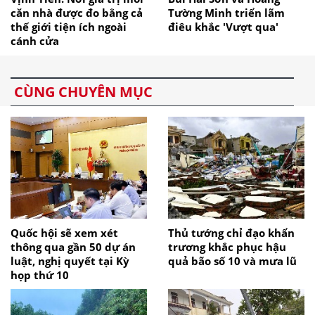
căn nhà được đo bằng cả
Tường Minh triển lãm
thế giới tiện ích ngoài
điêu khắc 'Vượt qua'
cánh cửa
CÙNG CHUYÊN MỤC
Quốc hội sẽ xem xét
Thủ tướng chỉ đạo khẩn
thông qua gần 50 dự án
trương khắc phục hậu
luật, nghị quyết tại Kỳ
quả bão số 10 và mưa lũ
họp thứ 10