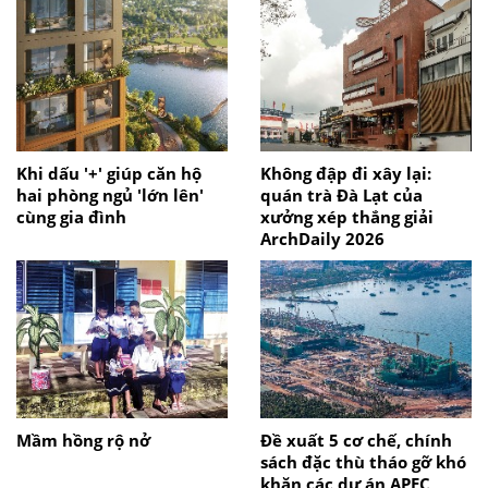
Khi dấu '+' giúp căn hộ
Không đập đi xây lại:
hai phòng ngủ 'lớn lên'
quán trà Đà Lạt của
cùng gia đình
xưởng xép thắng giải
ArchDaily 2026
Mầm hồng rộ nở
Đề xuất 5 cơ chế, chính
sách đặc thù tháo gỡ khó
khăn các dự án APEC