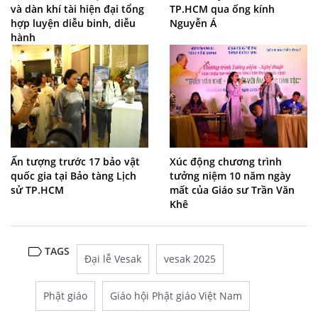
và dàn khí tài hiện đại tổng
TP.HCM qua ống kính
hợp luyện diễu binh, diễu
Nguyễn Á
hành
Ấn tượng trước 17 bảo vật
Xúc động chương trình
quốc gia tại Bảo tàng Lịch
tưởng niệm 10 năm ngày
sử TP.HCM
mất của Giáo sư Trần Văn
Khê
TAGS
Đại lễ Vesak
vesak 2025
Phật giáo
Giáo hội Phật giáo Việt Nam