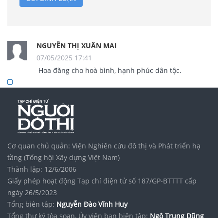
NGUYỄN THỊ XUÂN MAI
07/05/2025 17:41
                Hoa đăng cho hoà bình, hạnh phúc dân tộc. 

Cơ quan chủ quản: Viện Nghiên cứu đô thị và Phát triển hạ
tầng (Tổng hội Xây dựng Việt Nam)
Thành lập: 12/6/2006
Giấy phép hoạt động Tạp chí điện tử số 187/GP-BTTTT cấp
ngày 26/5/2023
Tổng biên tập:
Nguyễn Đào Vĩnh Huy
Tổng thư ký tòa soạn, Ủy viên ban biên tập:
Ngô Trung Dũng