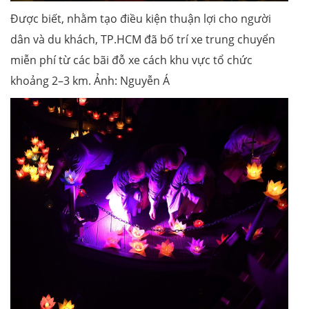
Được biết, nhằm tạo điều kiện thuận lợi cho người
dân và du khách, TP.HCM đã bố trí xe trung chuyển
miễn phí từ các bãi đỗ xe cách khu vực tổ chức
khoảng 2–3 km. Ảnh: Nguyễn Á