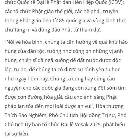
chức Quốc tế Đại lễ Phật đản Liên Hiệp Quốc (ICDV);
các tổ chức Phật giáo thế giới, các hệ phái, truyền
thống Phật giáo đến từ 85 quốc gia và vùng lãnh thổ;
chư tăng ni và đông đảo Phật tử tham dự.
“Nói về hòa bình, chúng ta cần hướng về quá khứ hào
hùng của dân tộc, tưởng nhớ công ơn những vị anh
hùng, chiến sĩ đã ngã xuống để đất nước được độc
lập, tự do, để chúng ta có được sự bình yên tu học
như ngày hôm nay. Chúng ta cũng hãy cùng cầu
nguyện cho các quốc gia đang còn xung đột sớm tìm
được con đường hòa giải, cầu cho ánh sáng Phật
pháp lan tỏa đến mọi loài được an vui", Hòa thượng
Thích Bảo Nghiêm, Phó Chủ tịch Hội đồng Trị sự, Phó
Chủ tịch Ủy ban tổ chức Đại lễ Vesak 2025, phát biểu
tại sự kiện.