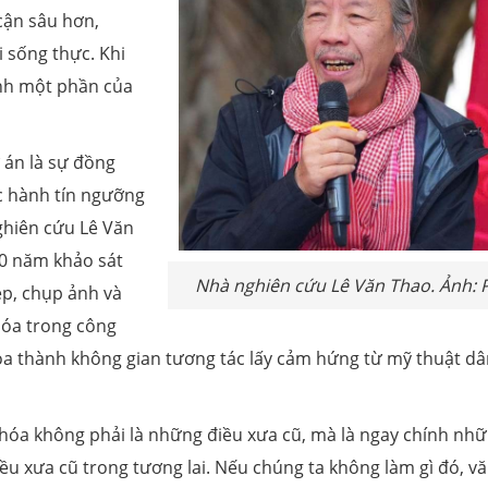
cận sâu hơn,
i sống thực. Khi
ành một phần của
 án là sự đồng
c hành tín ngưỡng
ghiên cứu Lê Văn
20 năm khảo sát
Nhà nghiên cứu Lê Văn Thao. Ảnh: 
ép, chụp ảnh và
hóa trong công
 hóa thành không gian tương tác lấy cảm hứng từ mỹ thuật d
hóa không phải là những điều xưa cũ, mà là ngay chính nh
 điều xưa cũ trong tương lai. Nếu chúng ta không làm gì đó, v