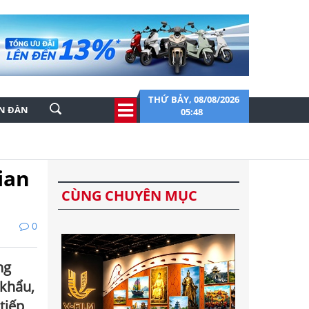
THỨ BẢY, 08/08/2026
ỄN ĐÀN
05:48
ian
CÙNG CHUYÊN MỤC
0
ng
 khẩu,
tiếp