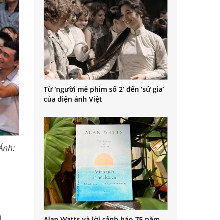
Từ ‘người mê phim số 2’ đến ‘sử gia’
của điện ảnh Việt
Ảnh:
i
Alan Watts và lời cảnh báo 75 năm