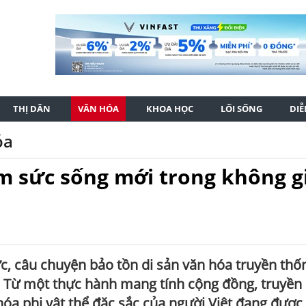
THỊ DÂN
VĂN HÓA
KHOA HỌC
LỐI SỐNG
DI
óa
m sức sống mới trong không g
ực, câu chuyện bảo tồn di sản văn hóa truyền thố
 Từ một thực hành mang tính cộng đồng, truyền
óa phi vật thể đặc sắc của người Việt đang được 