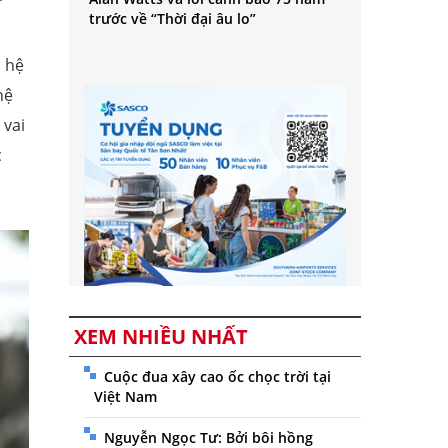
trước về “Thời đại âu lo”
, hệ
hệ
 vai
c
XEM NHIỀU NHẤT
Cuộc đua xây cao ốc chọc trời tại
Việt Nam
Nguyễn Ngọc Tư: Bởi bôi hồng