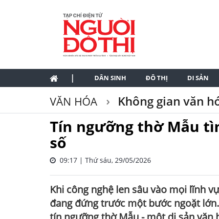
|
DÂN SINH
ĐÔ THỊ
DI SẢN
Không gian văn h
VĂN HÓA
Tín ngưỡng thờ Mẫu tì
số
09:17 | Thứ sáu, 29/05/2026
Khi công nghệ len sâu vào mọi lĩnh v
đang đứng trước một bước ngoặt lớn.
tín ngưỡng thờ Mẫu - một di sản văn h