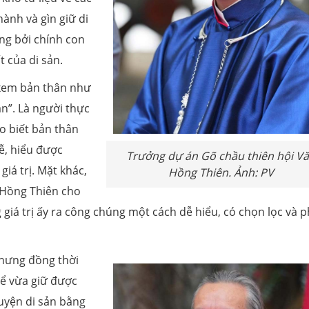
ành và gìn giữ di
ng bởi chính con
 của di sản.
 xem bản thân như
ản”. Là người thực
o biết bản thân
lễ, hiểu được
Trưởng dự án Gõ chầu thiên hội V
iá trị. Mặt khác,
Hồng Thiên. Ảnh: PV
 Hồng Thiên cho
giá trị ấy ra công chúng một cách dễ hiểu, có chọn lọc và 
 nhưng đồng thời
để vừa giữ được
huyện di sản bằng