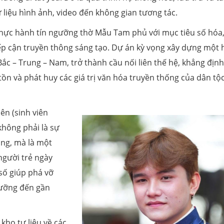
 liệu hình ảnh, video đến không gian tương tác.
ị thực hành tín ngưỡng thờ Mẫu Tam phủ với mục tiêu số hóa
iếp cận truyền thông sáng tạo. Dự án kỳ vọng xây dựng một 
 Bắc – Trung – Nam, trở thành cầu nối liên thế hệ, khẳng định
ồn và phát huy các giá trị văn hóa truyền thống của dân tộ
ên (sinh viên
không phải là sự
ống, mà là một
 người trẻ ngày
 số giúp phá vỡ
ngưỡng đến gần
kho tư liệu về các