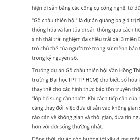
hiện di sản bằng các công cụ công nghệ, từ dữ
“Gõ chầu thiên hội” là dự án quảng bá giá tr
thống hóa và lan tỏa di sản thông qua cách t
sinh thái trải nghiệm đa chiều trải dài 3 miền
trò chủ thể của người trẻ trong sứ mệnh bảo t
trong kỷ nguyên số.
Trưởng dự án Gõ chầu thiên hội Văn Hồng Thi
trường Đại học FPT TP.HCM) cho biết, số hóa 
thay thế cho các hình thức bảo tồn truyền th
“lớp bổ sung cần thiết”. Khi cách tiếp cận của
càng thay đổi, việc đưa di sản vào không gian
rào cản về không gian và thời gian, đưa tín 
hơn với đời sống thường nhật.
Đồng thời, dự án còn hướng tới xây dựng một 