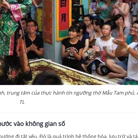
ính, trung tâm của thực hành tín ngưỡng thờ Mẫu Tam phủ. 
TL
bước vào không gian số
ướng đi tất yếu. Đó là quá trình hệ thống hóa, lưu trữ và tá