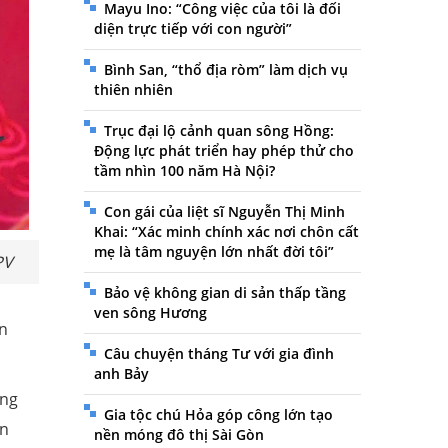
Mayu Ino: “Công việc của tôi là đối
diện trực tiếp với con người”
Bình San, “thổ địa ròm” làm dịch vụ
thiên nhiên
Trục đại lộ cảnh quan sông Hồng:
Động lực phát triển hay phép thử cho
tầm nhìn 100 năm Hà Nội?
Con gái của liệt sĩ Nguyễn Thị Minh
Khai: “Xác minh chính xác nơi chôn cất
mẹ là tâm nguyện lớn nhất đời tôi”
PV
Bảo vệ không gian di sản thấp tầng
ven sông Hương
ân
Câu chuyện tháng Tư với gia đình
anh Bảy
ững
Gia tộc chú Hỏa góp công lớn tạo
ăn
nền móng đô thị Sài Gòn