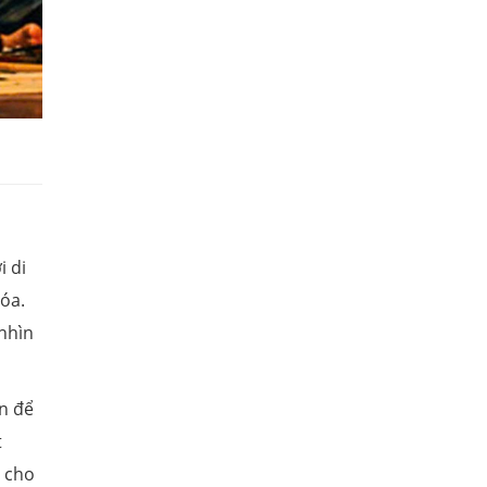
i di
hóa.
 nhìn
ẩn để
t
n cho