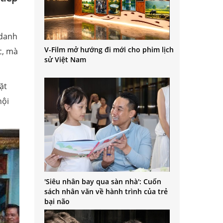
 danh
V-Film mở hướng đi mới cho phim lịch
c, mà
sử Việt Nam
ặt
hội
'Siêu nhân bay qua sàn nhà': Cuốn
sách nhân văn về hành trình của trẻ
bại não