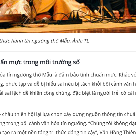
thực hành tín ngưỡng thờ Mẫu. Ảnh: TL
ẩn mực trong môi trường số
hóa tín ngưỡng thờ Mẫu là đảm bảo tính chuẩn mực. Khác vớ
g, phức tạp và dễ bị hiểu sai nếu bị tách khỏi bối cảnh văn 
 sai lệch dễ khiến công chúng, đặc biệt là người trẻ, có cái
õ chầu thiên hội lại lựa chọn xây dựng nguồn thông tin chu
ng trong bối cảnh văn hóa tín ngưỡng. “Chúng tôi không đặ
 tạo ra một nền tảng tri thức đáng tin cậy”, Văn Hồng Thiê