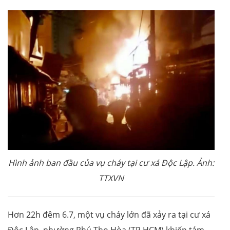
Hình ảnh ban đầu của vụ cháy tại cư xá Độc Lập. Ảnh:
TTXVN
Hơn 22h đêm 6.7, một vụ cháy lớn đã xảy ra tại cư xá
Độc Lập, phường Phú Thọ Hòa (TP.HCM) khiến tám