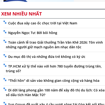
XEM NHIỀU NHẤT
Cuộc đua xây cao ốc chọc trời tại Việt Nam
Nguyễn Ngọc Tư: Bởi bôi hồng
Toàn cảnh lễ trao Giải thưởng Trần Văn Khê 2026: Tôn vinh
những người giữ mạch nguồn âm nhạc dân tộc
Du mục đô thị và những đứa trẻ không có ký ức
TP.HCM xử lý thế nào với hơn 780 tuyến đường trùng tên,
trùng số?
"Thổi hồn" di sản vào không gian công cộng và hàng hóa
Di dời làng phong gần 100 năm để xây đô thị du lịch: Có xóa
sổ dấu tích Hàn Mặc Tử?
Sun Group đề xuất xây 4 cầu vượt sông Sài Gòn kết nối Khu