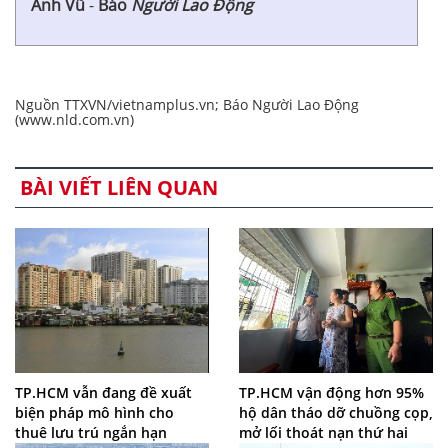
Anh Vũ
-
Báo
Người Lao Động
Nguồn TTXVN/vietnamplus.vn; Báo Người Lao Động
(www.nld.com.vn)
BÀI VIẾT LIÊN QUAN
TP.HCM vẫn đang đề xuất
TP.HCM vận động hơn 95%
biện pháp mô hình cho
hộ dân tháo dỡ chuồng cọp,
thuê lưu trú ngắn hạn
mở lối thoát nạn thứ hai