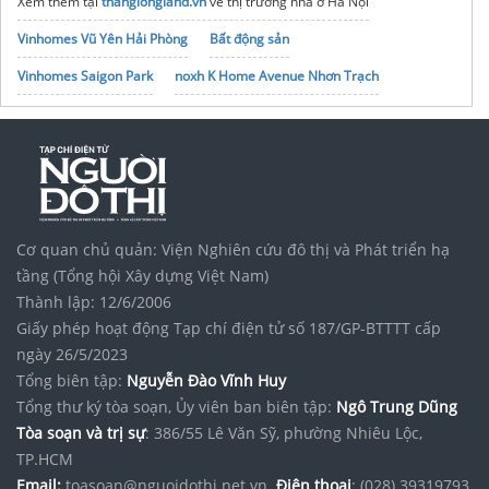
Xem thêm tại
thanglongland.vn
về thị trường nhà ở Hà Nội
Vinhomes Vũ Yên Hải Phòng
Bất động sản
Vinhomes Saigon Park
noxh K Home Avenue Nhơn Trạch
Tập đoàn Bcons Group
Cơ quan chủ quản: Viện Nghiên cứu đô thị và Phát triển hạ
tầng (Tổng hội Xây dựng Việt Nam)
Thành lập: 12/6/2006
Giấy phép hoạt động Tạp chí điện tử số 187/GP-BTTTT cấp
ngày 26/5/2023
Tổng biên tập:
Nguyễn Đào Vĩnh Huy
Tổng thư ký tòa soạn, Ủy viên ban biên tập:
Ngô Trung Dũng
Tòa soạn và trị sự
: 386/55 Lê Văn Sỹ, phường Nhiêu Lộc,
TP.HCM
Email:
toasoan@nguoidothi.net.vn.
Điện thoại
: (028) 39319793