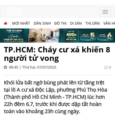
MỚI NHẤT
DÂN SINH
ĐÔ THỊ
DI SẢN
THỊ DÂN
VĂN H
TP.HCM: Cháy cư xá khiến 8
người tử vong
08:45 | Thứ hai, 07/07/2025
0
Khói lửa bất ngờ bùng phát lên từ tầng trệt
tại lô A cư xá Độc Lập, phường Phú Thọ Hòa
(Thành phố Hồ Chí Minh - TP.HCM) lúc hơn
22h đêm 6.7, trước khi được dập tắt hoàn
toàn vào khoảng 23h cùng ngày.