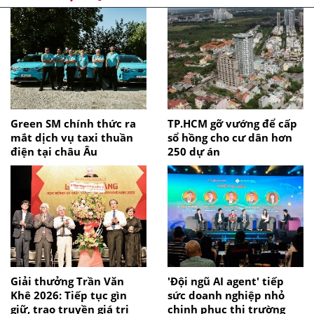
Green SM chính thức ra
TP.HCM gỡ vướng để cấp
mắt dịch vụ taxi thuần
sổ hồng cho cư dân hơn
điện tại châu Âu
250 dự án
Giải thưởng Trần Văn
'Đội ngũ AI agent' tiếp
Khê 2026: Tiếp tục gìn
sức doanh nghiệp nhỏ
giữ, trao truyền giá trị
chinh phục thị trường