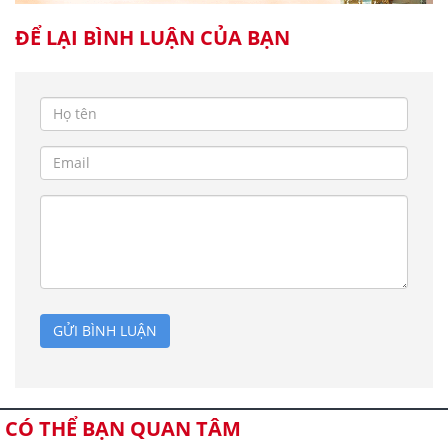
ĐỂ LẠI BÌNH LUẬN CỦA BẠN
GỬI BÌNH LUẬN
CÓ THỂ BẠN QUAN TÂM