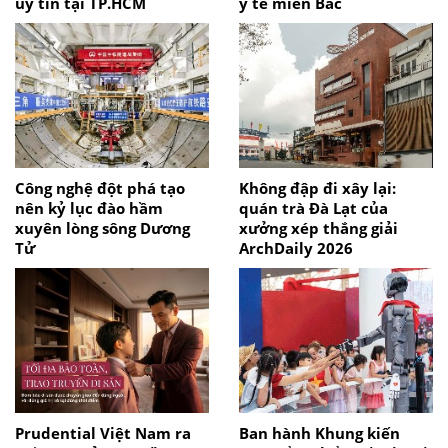
uy tín tại TP.HCM
y tế miền Bắc
Công nghệ đột phá tạo
Không đập đi xây lại:
nên kỷ lục đào hầm
quán trà Đà Lạt của
xuyên lòng sông Dương
xưởng xép thắng giải
Tử
ArchDaily 2026
Prudential Việt Nam ra
Ban hành Khung kiến