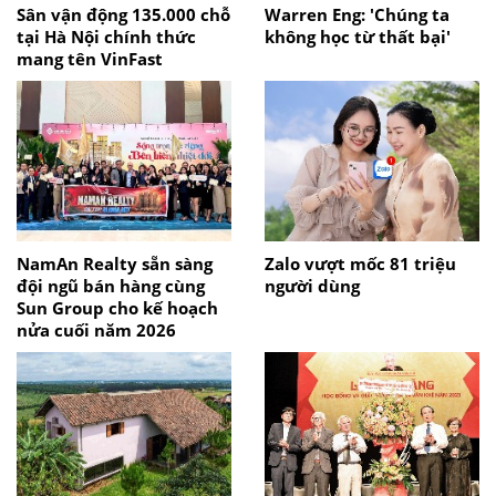
Sân vận động 135.000 chỗ
Warren Eng: 'Chúng ta
tại Hà Nội chính thức
không học từ thất bại'
mang tên VinFast
NamAn Realty sẵn sàng
Zalo vượt mốc 81 triệu
đội ngũ bán hàng cùng
người dùng
Sun Group cho kế hoạch
nửa cuối năm 2026