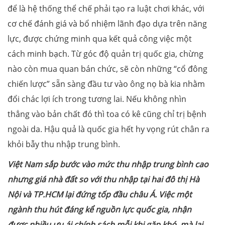
để là hệ thống thể chế phải tạo ra luật chơi khác, với
cơ chế đánh giá và bổ nhiệm lãnh đạo dựa trên năng
lực, được chứng minh qua kết quả công việc một
cách minh bạch. Từ góc độ quản trị quốc gia, chừng
nào còn mua quan bán chức, sẽ còn những “cổ đông
chiến lược” sẵn sàng đầu tư vào ông nọ bà kia nhằm
đổi chác lợi ích trong tương lai. Nếu không nhìn
thẳng vào bản chất đó thì toa có kê cũng chỉ trị bệnh
ngoài da. Hậu quả là quốc gia hết hy vọng rút chân ra
khỏi bẫy thu nhập trung bình.
Việt Nam sắp bước vào mức thu nhập trung bình cao
nhưng giá nhà đất so với thu nhập tại hai đô thị Hà
Nội và TP.HCM lại đứng tốp đầu châu Á. Việc một
ngành thu hút đáng kể nguồn lực quốc gia, nhận
được nhiều ưu ái chính sách mỗi khi gặp khó, mà lại