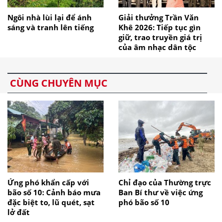
Ngôi nhà lùi lại để ánh
Giải thưởng Trần Văn
sáng và tranh lên tiếng
Khê 2026: Tiếp tục gìn
giữ, trao truyền giá trị
của âm nhạc dân tộc
CÙNG CHUYÊN MỤC
Ứng phó khẩn cấp với
Chỉ đạo của Thường trực
bão số 10: Cảnh báo mưa
Ban Bí thư về việc ứng
đặc biệt to, lũ quét, sạt
phó bão số 10
lở đất