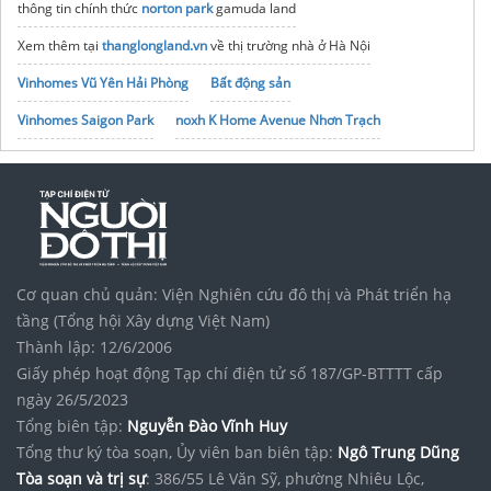
thông tin chính thức
norton park
gamuda land
Xem thêm tại
thanglongland.vn
về thị trường nhà ở Hà Nội
Vinhomes Vũ Yên Hải Phòng
Bất động sản
Vinhomes Saigon Park
noxh K Home Avenue Nhơn Trạch
Tập đoàn Bcons Group
Cơ quan chủ quản: Viện Nghiên cứu đô thị và Phát triển hạ
tầng (Tổng hội Xây dựng Việt Nam)
Thành lập: 12/6/2006
Giấy phép hoạt động Tạp chí điện tử số 187/GP-BTTTT cấp
ngày 26/5/2023
Tổng biên tập:
Nguyễn Đào Vĩnh Huy
Tổng thư ký tòa soạn, Ủy viên ban biên tập:
Ngô Trung Dũng
Tòa soạn và trị sự
: 386/55 Lê Văn Sỹ, phường Nhiêu Lộc,