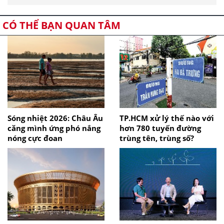
CÓ THỂ BẠN QUAN TÂM
Sóng nhiệt 2026: Châu Âu
TP.HCM xử lý thế nào với
căng mình ứng phó nắng
hơn 780 tuyến đường
nóng cực đoan
trùng tên, trùng số?