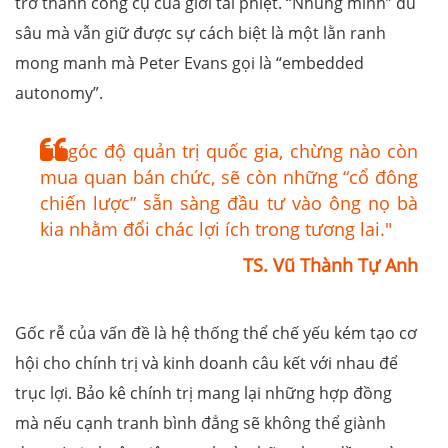
trở thành công cụ của giới tài phiệt. “Nhúng mình” đủ
sâu mà vẫn giữ được sự cách biệt là một lằn ranh
mong manh mà Peter Evans gọi là “embedded
autonomy”.
Từ góc độ quản trị quốc gia, chừng nào còn
mua quan bán chức, sẽ còn những “cổ đông
chiến lược” sẵn sàng đầu tư vào ông nọ bà
kia nhằm đổi chác lợi ích trong tương lai."
TS. Vũ Thành Tự Anh
Gốc rễ của vấn đề là hệ thống thể chế yếu kém tạo cơ
hội cho chính trị và kinh doanh câu kết với nhau để
trục lợi. Bảo kê chính trị mang lại những hợp đồng
mà nếu cạnh tranh bình đẳng sẽ không thể giành