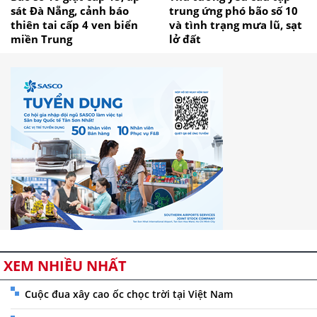
sát Đà Nẵng, cảnh báo
trung ứng phó bão số 10
thiên tai cấp 4 ven biển
và tình trạng mưa lũ, sạt
miền Trung
lở đất
XEM NHIỀU NHẤT
Cuộc đua xây cao ốc chọc trời tại Việt Nam