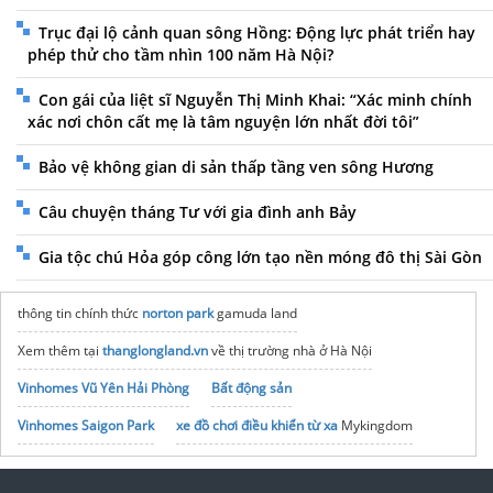
Trục đại lộ cảnh quan sông Hồng: Động lực phát triển hay
phép thử cho tầm nhìn 100 năm Hà Nội?
Con gái của liệt sĩ Nguyễn Thị Minh Khai: “Xác minh chính
xác nơi chôn cất mẹ là tâm nguyện lớn nhất đời tôi”
Bảo vệ không gian di sản thấp tầng ven sông Hương
Câu chuyện tháng Tư với gia đình anh Bảy
Gia tộc chú Hỏa góp công lớn tạo nền móng đô thị Sài Gòn
thông tin chính thức
norton park
gamuda land
Xem thêm tại
thanglongland.vn
về thị trường nhà ở Hà Nội
Vinhomes Vũ Yên Hải Phòng
Bất động sản
Vinhomes Saigon Park
xe đồ chơi điều khiển từ xa
Mykingdom
noxh K Home Avenue Nhơn Trạch
Tập đoàn Bcons Group