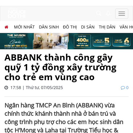
MỚI NHẤT
DÂN SINH
ĐÔ THỊ
DI SẢN
THỊ DÂN
VĂN H
ABBANK thành công gây
quỹ 1 tỷ đồng xây trường
cho trẻ em vùng cao
17:58 | Thứ tư, 07/05/2025
0
Ngân hàng TMCP An Bình (ABBANK) vừa
chính thức khánh thành nhà ở bán trú và
công trình phụ trợ cho các em học sinh dân
tộc H’Mong và Laha tại Trường Tiểu học &