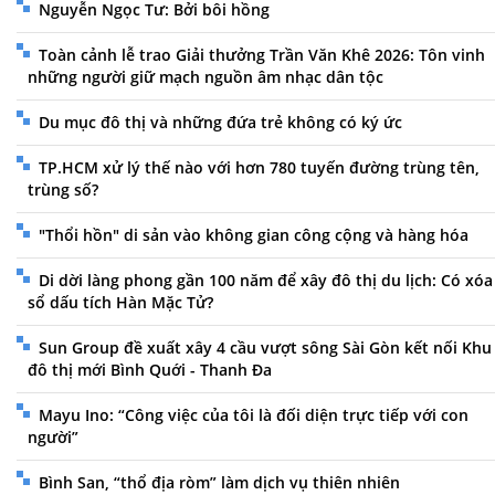
Nguyễn Ngọc Tư: Bởi bôi hồng
Toàn cảnh lễ trao Giải thưởng Trần Văn Khê 2026: Tôn vinh
những người giữ mạch nguồn âm nhạc dân tộc
Du mục đô thị và những đứa trẻ không có ký ức
TP.HCM xử lý thế nào với hơn 780 tuyến đường trùng tên,
trùng số?
"Thổi hồn" di sản vào không gian công cộng và hàng hóa
Di dời làng phong gần 100 năm để xây đô thị du lịch: Có xóa
sổ dấu tích Hàn Mặc Tử?
Sun Group đề xuất xây 4 cầu vượt sông Sài Gòn kết nối Khu
đô thị mới Bình Quới - Thanh Đa
Mayu Ino: “Công việc của tôi là đối diện trực tiếp với con
người”
Bình San, “thổ địa ròm” làm dịch vụ thiên nhiên