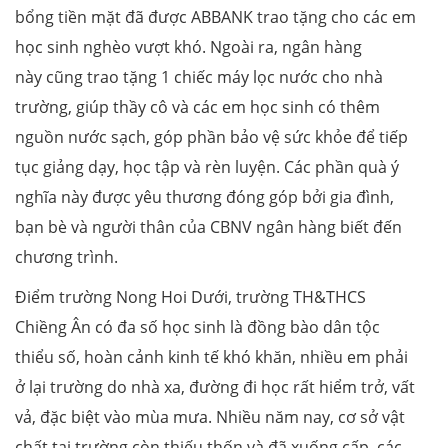
bổng tiền mặt đã được ABBANK trao tặng cho các em
học sinh nghèo vượt khó. Ngoài ra, ngân hàng
này cũng trao tặng 1 chiếc máy lọc nước cho nhà
trường, giúp thầy cô và các em học sinh có thêm
nguồn nước sạch, góp phần bảo vệ sức khỏe để tiếp
tục giảng dạy, học tập và rèn luyện. Các phần quà ý
nghĩa này được yêu thương đóng góp bởi gia đình,
bạn bè và người thân của CBNV ngân hàng biết đến
chương trình.
Điểm trường Nong Hoi Dưới, trường TH&THCS
Chiềng Ân có đa số học sinh là đồng bào dân tộc
thiểu số, hoàn cảnh kinh tế khó khăn, nhiều em phải
ở lại trường do nhà xa, đường đi học rất hiểm trở, vất
vả, đặc biệt vào mùa mưa. Nhiều năm nay, cơ sở vật
chất tại trường còn thiếu thốn và đã xuống cấp, các