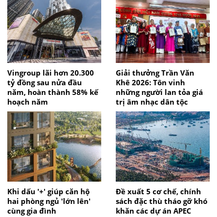
Vingroup lãi hơn 20.300
Giải thưởng Trần Văn
tỷ đồng sau nửa đầu
Khê 2026: Tôn vinh
năm, hoàn thành 58% kế
những người lan tỏa giá
hoạch năm
trị âm nhạc dân tộc
Khi dấu '+' giúp căn hộ
Đề xuất 5 cơ chế, chính
hai phòng ngủ 'lớn lên'
sách đặc thù tháo gỡ khó
cùng gia đình
khăn các dự án APEC