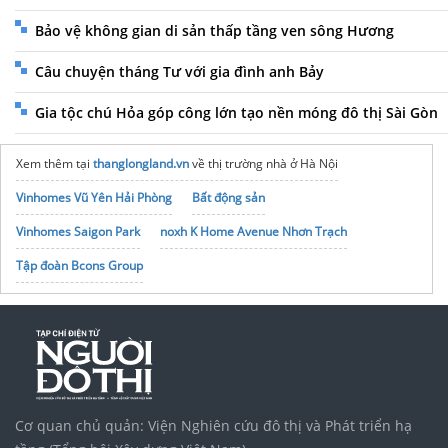
Bảo vệ không gian di sản thấp tầng ven sông Hương
Câu chuyện tháng Tư với gia đình anh Bảy
Gia tộc chú Hỏa góp công lớn tạo nền móng đô thị Sài Gòn
Xem thêm tại
thanglongland.vn
về thị trường nhà ở Hà Nội
Vinhomes Vũ Yên Hải Phòng
Bất động sản
Vinhomes Saigon Park
noxh K Home Avenue Nhơn Trạch
Tập đoàn Bcons Group
Cơ quan chủ quản: Viện Nghiên cứu đô thị và Phát triển hạ