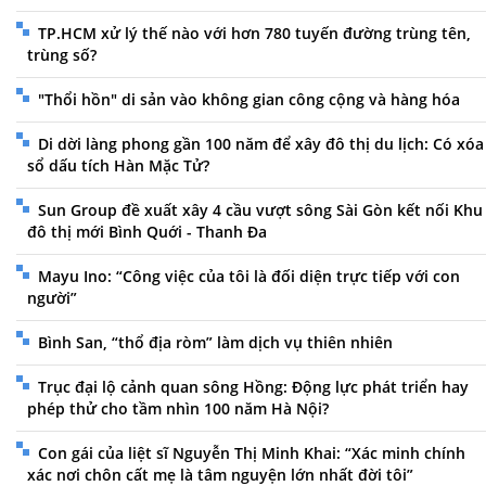
TP.HCM xử lý thế nào với hơn 780 tuyến đường trùng tên,
trùng số?
"Thổi hồn" di sản vào không gian công cộng và hàng hóa
Di dời làng phong gần 100 năm để xây đô thị du lịch: Có xóa
sổ dấu tích Hàn Mặc Tử?
Sun Group đề xuất xây 4 cầu vượt sông Sài Gòn kết nối Khu
đô thị mới Bình Quới - Thanh Đa
Mayu Ino: “Công việc của tôi là đối diện trực tiếp với con
người”
Bình San, “thổ địa ròm” làm dịch vụ thiên nhiên
Trục đại lộ cảnh quan sông Hồng: Động lực phát triển hay
phép thử cho tầm nhìn 100 năm Hà Nội?
Con gái của liệt sĩ Nguyễn Thị Minh Khai: “Xác minh chính
xác nơi chôn cất mẹ là tâm nguyện lớn nhất đời tôi”