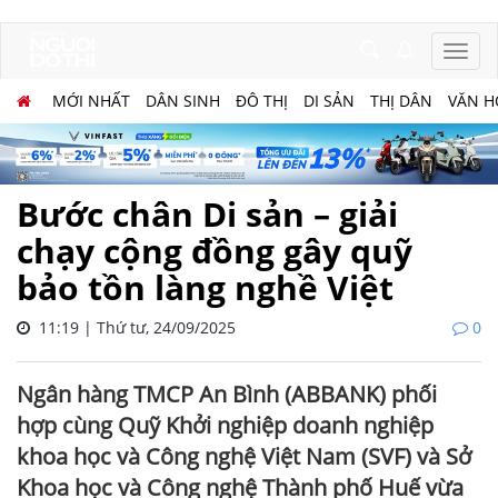
MỚI NHẤT
DÂN SINH
ĐÔ THỊ
DI SẢN
THỊ DÂN
VĂN H
Bước chân Di sản – giải
chạy cộng đồng gây quỹ
bảo tồn làng nghề Việt
11:19 | Thứ tư, 24/09/2025
0
Ngân hàng TMCP An Bình (ABBANK) phối
hợp cùng Quỹ Khởi nghiệp doanh nghiệp
khoa học và Công nghệ Việt Nam (SVF) và Sở
Khoa học và Công nghệ Thành phố Huế vừa