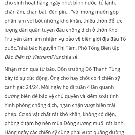
cho sinh hoạt hàng ngày như: bình nước, tủ lạnh,
chăn ấm, chạn bát, đèn pin… "với mong muốn góp
phần làm vơi bớt những khó khăn, thiếu thốn để lực
lượng dân quân tuyến đầu chống dịch ở thôn Khó
Trư yên tâm làm nhiệm vụ bảo vệ biên giới địa đầu Tổ
quốc,"nhà báo Nguyễn Thị Tám, Phó Tổng Biên tập
Báo điện tử VietnamPlus
chia sẻ.
Nhận món quà từ báo, Đồn trưởng Đỗ Thanh Tùng
bày tỏ sự xúc động. Ông cho hay chốt có 4 chiến sỹ
canh gác 24/24. Mỗi ngày họ đi tuần 4 lần quanh
đường biên để bảo vệ chủ quyền và kiểm soát tình
hình phòng chống dịch, ngăn chặn vượt biên trái
phép. Cơ sở vật chất rất khó khăn, không có điện,
phòng ở tạm bợ nên mùa Đông sương muối rất lạnh.
Hàng ngày các chiến sỹ cũng phải vượt quãng đường