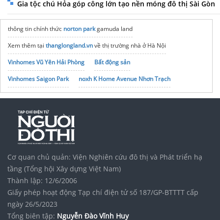
Gia tộc chú Hỏa góp công lớn tạo nền móng đô thị Sài Gòn
thông tin chính thức
norton park
gamuda land
Xem thêm tại
thanglongland.vn
về thị trường nhà ở Hà Nội
Vinhomes Vũ Yên Hải Phòng
Bất động sản
Vinhomes Saigon Park
noxh K Home Avenue Nhơn Trạch
Tập đoàn Bcons Group
Cơ quan chủ quản: Viện Nghiên cứu đô thị và Phát triển hạ
tầng (Tổng hội Xây dựng Việt Nam)
Thành lập: 12/6/2006
Giấy phép hoạt động Tạp chí điện tử số 187/GP-BTTTT cấp
ngày 26/5/2023
Tổng biên tập:
Nguyễn Đào Vĩnh Huy