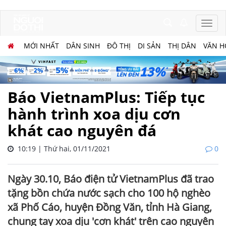
MỚI NHẤT
DÂN SINH
ĐÔ THỊ
DI SẢN
THỊ DÂN
VĂN H
Báo VietnamPlus: Tiếp tục
hành trình xoa dịu cơn
khát cao nguyên đá
10:19 | Thứ hai, 01/11/2021
0
Ngày 30.10, Báo điện tử VietnamPlus đã trao
tặng bồn chứa nước sạch cho 100 hộ nghèo
xã Phố Cáo, huyện Đồng Văn, tỉnh Hà Giang,
chung tay xoa dịu 'cơn khát' trên cao nguyên