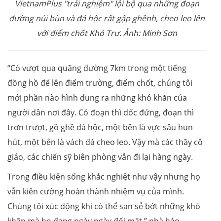
VietnamPlus "trải nghiệm" lội bộ qua những đoạn
đường núi bùn và đá hộc rất gập ghềnh, cheo leo lên
với điểm chốt Khó Trư. Ảnh: Minh Sơn
“Có vượt qua quãng đường 7km trong một tiếng
đồng hồ để lên điểm trường, điểm chốt, chúng tôi
mới phần nào hình dung ra những khó khăn của
người dân nơi đây. Có đoạn thì dốc đứng, đoạn thì
trơn trượt, gồ ghề đá hộc, một bên là vực sâu hun
hút, một bên là vách đá cheo leo. Vậy mà các thầy cô
giáo, các chiến sỹ biên phòng vẫn đi lại hàng ngày.
Trong điều kiện sống khắc nghiệt như vậy nhưng họ
vẫn kiên cường hoàn thành nhiệm vụ của mình.
Chúng tôi xúc động khi có thể san sẻ bớt những khó
khăn mà họ đang ngày ngày đối mặt,” nhà báo