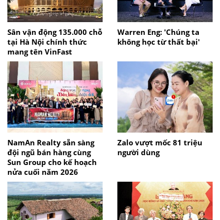
Sân vận động 135.000 chỗ
Warren Eng: 'Chúng ta
tại Hà Nội chính thức
không học từ thất bại'
mang tên VinFast
NamAn Realty sẵn sàng
Zalo vượt mốc 81 triệu
đội ngũ bán hàng cùng
người dùng
Sun Group cho kế hoạch
nửa cuối năm 2026