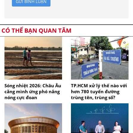
GỬI BÌNH LUẬN
CÓ THỂ BẠN QUAN TÂM
Sóng nhiệt 2026: Châu Âu
TP.HCM xử lý thế nào với
căng mình ứng phó nắng
hơn 780 tuyến đường
nóng cực đoan
trùng tên, trùng số?