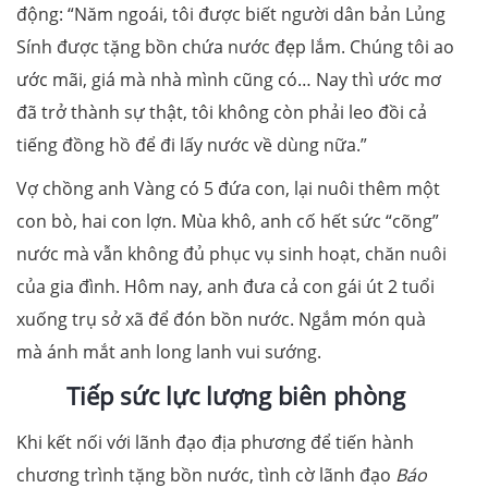
động: “Năm ngoái, tôi được biết người dân bản Lủng
Sính được tặng bồn chứa nước đẹp lắm. Chúng tôi ao
ước mãi, giá mà nhà mình cũng có… Nay thì ước mơ
đã trở thành sự thật, tôi không còn phải leo đồi cả
tiếng đồng hồ để đi lấy nước về dùng nữa.”
Vợ chồng anh Vàng có 5 đứa con, lại nuôi thêm một
con bò, hai con lợn. Mùa khô, anh cố hết sức “cõng”
nước mà vẫn không đủ phục vụ sinh hoạt, chăn nuôi
của gia đình. Hôm nay, anh đưa cả con gái út 2 tuổi
xuống trụ sở xã để đón bồn nước. Ngắm món quà
mà ánh mắt anh long lanh vui sướng.
Tiếp sức lực lượng biên phòng
Khi kết nối với lãnh đạo địa phương để tiến hành
chương trình tặng bồn nước, tình cờ lãnh đạo
Báo