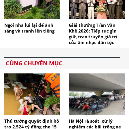
Ngôi nhà lùi lại để ánh
Giải thưởng Trần Văn
sáng và tranh lên tiếng
Khê 2026: Tiếp tục gìn
giữ, trao truyền giá trị
của âm nhạc dân tộc
CÙNG CHUYÊN MỤC
Thủ tướng quyết định hỗ
Hà Nội rà soát, xử lý
trợ 2.524 tỷ đồng cho 15
nghiêm các bãi trông xe