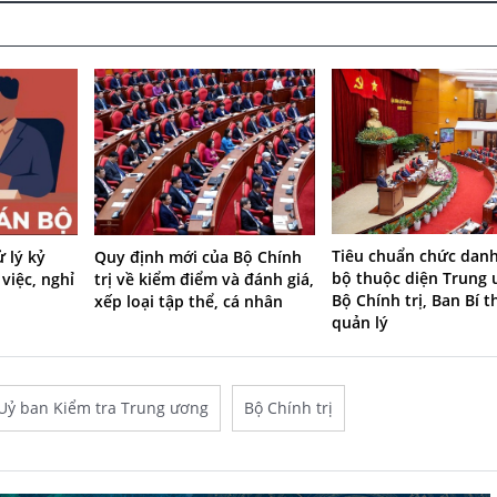
Tiêu chuẩn chức dan
 lý kỷ
Quy định mới của Bộ Chính
bộ thuộc diện Trung 
 việc, nghỉ
trị về kiểm điểm và đánh giá,
Bộ Chính trị, Ban Bí t
xếp loại tập thể, cá nhân
quản lý
Uỷ ban Kiểm tra Trung ương
Bộ Chính trị