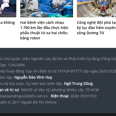
ta không
Hai bệnh viện cách nhau
Công nghệ đột phá tạ
1.700 km lần đầu thực hiện
kỷ lục đào hầm xuyên
phẫu thuật từ xa hai chiều
sông Dương Tử
bằng robot
n chủ quản: Viện Nghiên cứu đô thị và Phát triển hạ tầng (Tổng hộ
lập: 12/6/2006
hép hoạt động Tạp chí điện tử số 187/GP-BTTTT cấp ngày 26/5/202
iên tập:
Nguyễn Đào Vĩnh Huy
hư ký tòa soạn, Ủy viên ban biên tập:
Ngô Trung Dũng
n và trị sự
: 386/55 Lê Văn Sỹ, phường Nhiêu Lộc, TP.HCM
toasoan@nguoidothi.net.vn.
Điện thoại
: (028) 39319793
yền © 2017 Người Đô Thị Online