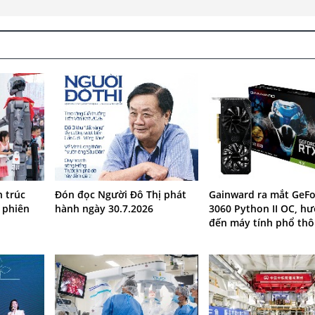
 trúc
Đón đọc Người Đô Thị phát
Gainward ra mắt GeFo
 phiên
hành ngày 30.7.2026
3060 Python II OC, h
đến máy tính phổ th