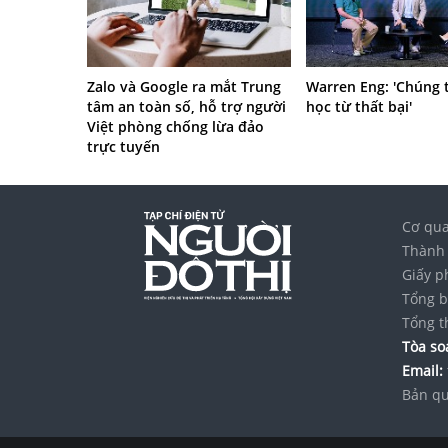
Zalo và Google ra mắt Trung
Warren Eng: 'Chúng 
tâm an toàn số, hỗ trợ người
học từ thất bại'
Việt phòng chống lừa đảo
trực tuyến
Cơ qua
Thành 
Giấy p
Tổng b
Tổng t
Tòa soạ
Email:
Bản qu