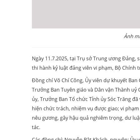
Ảnh mi
Ngày 11.7.2025, tại Trụ sở Trung ương Đảng, 
thi hành kỷ luật đảng viên vi phạm, Bộ Chính t
Đồng chí Võ Chí Công, Ủy viên dự khuyết Ban
Trưởng Ban Tuyên giáo và Dân vận Thành uỷ C
ủy, Trưởng Ban Tổ chức Tỉnh ủy Sóc Trăng đã
hiện chức trách, nhiệm vụ được giao; vi phạ
nêu gương, gây hậu quả nghiêm trọng, dư luận
tác.
Các đồng chí: Nguyễn Bật Khách, nguyên: Ủy 