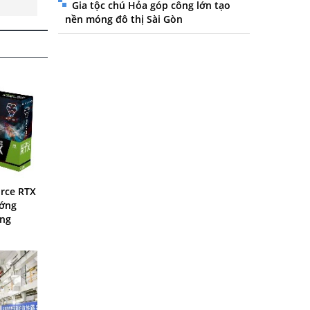
Gia tộc chú Hỏa góp công lớn tạo
nền móng đô thị Sài Gòn
rce RTX
ướng
ông