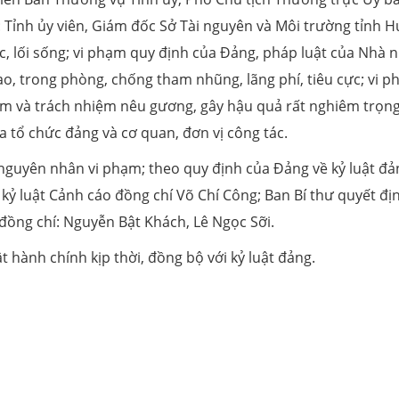
 Tỉnh ủy viên, Giám đốc Sở Tài nguyên và Môi trường tỉnh 
ức, lối sống; vi phạm quy định của Đảng, pháp luật của Nhà 
ao, trong phòng, chống tham nhũng, lãng phí, tiêu cực; vi 
m và trách nhiệm nêu gương, gây hậu quả rất nghiêm trọng
a tổ chức đảng và cơ quan, đơn vị công tác.
 nguyên nhân vi phạm; theo quy định của Đảng về kỷ luật đả
 kỷ luật Cảnh cáo đồng chí Võ Chí Công; Ban Bí thư quyết địn
 đồng chí: Nguyễn Bật Khách, Lê Ngọc Sỡi.
t hành chính kịp thời, đồng bộ với kỷ luật đảng.