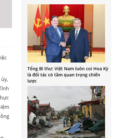
iệc
Tổng Bí thư: Việt Nam luôn coi Hoa Kỳ
là đối tác có tầm quan trọng chiến
 ủy,
lược
Tỉnh
thực
hiệm
công
an