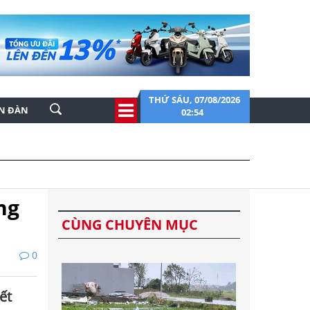
THỨ SÁU, 07/08/2026
ỄN ĐÀN
02:54
ng
CÙNG CHUYÊN MỤC
0
ết