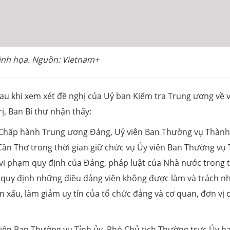
nh họa. Nguồn: Vietnam+
sau khi xem xét đề nghị của Uỷ ban Kiểm tra Trung ương về v
rị, Ban Bí thư nhận thấy:
 Chấp hành Trung ương Đảng, Uỷ viên Ban Thường vụ Thành
ần Thơ trong thời gian giữ chức vụ Ủy viên Ban Thường vụ 
 vi phạm quy định của Đảng, pháp luật của Nhà nước trong 
m quy định những điều đảng viên không được làm và trách n
 xấu, làm giảm uy tín của tổ chức đảng và cơ quan, đơn vị 
viên Ban Thường vụ Tỉnh ủy, Phó Chủ tịch Thường trực Ủy b