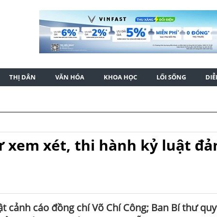
THỊ DÂN
VĂN HÓA
KHOA HỌC
LỐI SỐNG
DI
ư xem xét, thi hành kỷ luật đả
uật cảnh cáo đồng chí Võ Chí Công; Ban Bí thư quy