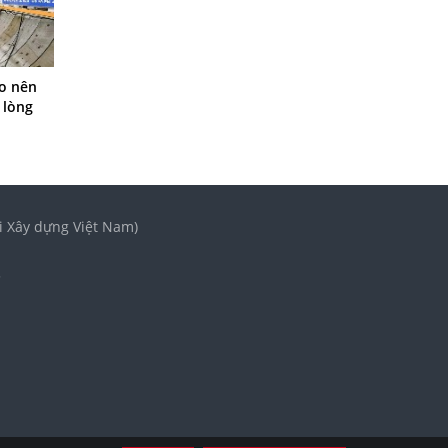
o nên
 lòng
i Xây dựng Việt Nam)
3