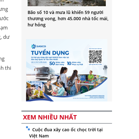
Hưng
Bão số 10 và mưa lũ khiến 59 người
nước
thương vong, hơn 45.000 nhà tốc mái,
hư hỏng
phạm
, dư
ng
h thi
XEM NHIỀU NHẤT
Cuộc đua xây cao ốc chọc trời tại
Việt Nam