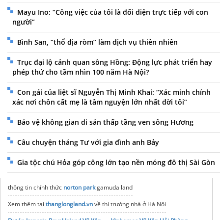
Mayu Ino: “Công việc của tôi là đối diện trực tiếp với con
người”
Bình San, “thổ địa ròm” làm dịch vụ thiên nhiên
Trục đại lộ cảnh quan sông Hồng: Động lực phát triển hay
phép thử cho tầm nhìn 100 năm Hà Nội?
Con gái của liệt sĩ Nguyễn Thị Minh Khai: “Xác minh chính
xác nơi chôn cất mẹ là tâm nguyện lớn nhất đời tôi”
Bảo vệ không gian di sản thấp tầng ven sông Hương
Câu chuyện tháng Tư với gia đình anh Bảy
Gia tộc chú Hỏa góp công lớn tạo nền móng đô thị Sài Gòn
thông tin chính thức
norton park
gamuda land
Xem thêm tại
thanglongland.vn
về thị trường nhà ở Hà Nội