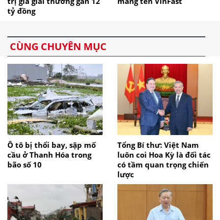
trị giá giải thưởng gần 12
mang tên VinFast
tỷ đồng
CÙNG CHUYÊN MỤC
Ô tô bị thổi bay, sập mố
Tổng Bí thư: Việt Nam
cầu ở Thanh Hóa trong
luôn coi Hoa Kỳ là đối tác
bão số 10
có tầm quan trọng chiến
lược