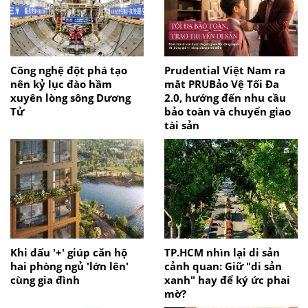
Công nghệ đột phá tạo
Prudential Việt Nam ra
nên kỷ lục đào hầm
mắt PRUBảo Vệ Tối Đa
xuyên lòng sông Dương
2.0, hướng đến nhu cầu
Tử
bảo toàn và chuyển giao
tài sản
Khi dấu '+' giúp căn hộ
TP.HCM nhìn lại di sản
hai phòng ngủ 'lớn lên'
cảnh quan: Giữ "di sản
cùng gia đình
xanh" hay để ký ức phai
mờ?