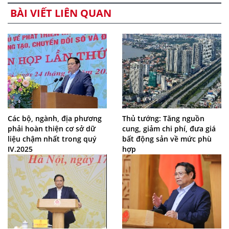
BÀI VIẾT LIÊN QUAN
Các bộ, ngành, địa phương
Thủ tướng: Tăng nguồn
phải hoàn thiện cơ sở dữ
cung, giảm chi phí, đưa giá
liệu chậm nhất trong quý
bất động sản về mức phù
IV.2025
hợp