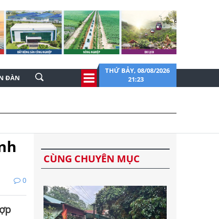
THỨ BẢY, 08/08/2026
ỄN ĐÀN
21:23
ỉnh
CÙNG CHUYÊN MỤC
0
hợp