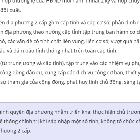
kỳ họp thường lệ của HĐND mỗi năm ít nhất 2 kỳ và họp chu
 đột xuất.
ền địa phương 2 cấp gồm cấp tỉnh và cấp cơ sở, phân định 
ền địa phương theo hướng cấp tỉnh tập trung ban hành cơ c
mô, các vấn đề có tính chất liên vùng, liên cơ sở, vượt quá n
âu và đảm bảo tính thống nhất trên toàn cấp tỉnh.
từ trung ương và cấp tỉnh), tập trung vào các nhiệm vụ phụ
 cộng đồng dân cư, cung cấp các dịch vụ công cơ bản, thiết 
 sự tham gia của cộng đồng, phát huy tính chủ động, sáng t
chính quyền địa phương nhằm triển khai thực hiện chủ trươ
ệ thống chính trị khi sáp nhập một số tỉnh, không tổ chức c
phương 2 cấp.