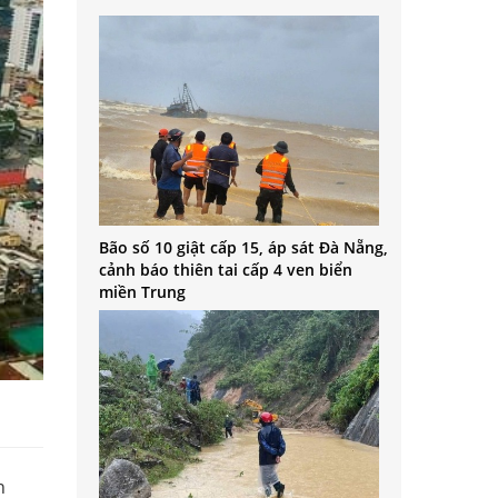
Bão số 10 giật cấp 15, áp sát Đà Nẵng,
cảnh báo thiên tai cấp 4 ven biển
miền Trung
n