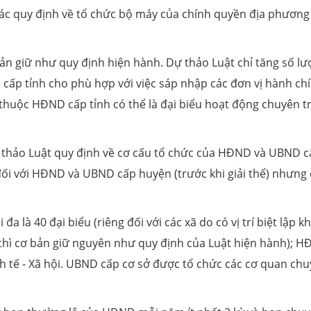
ác quy định về tổ chức bộ máy của chính quyền địa phương
bản giữ như quy định hiện hành. Dự thảo Luật chỉ tăng số l
cấp tỉnh cho phù hợp với việc sáp nhập các đơn vị hành ch
thuộc HĐND cấp tỉnh có thể là đại biểu hoạt động chuyên tr
ự thảo Luật quy định về cơ cấu tổ chức của HĐND và UBND c
 đối với HĐND và UBND cấp huyện (trước khi giải thể) nhưng
 là 40 đại biểu (riêng đối với các xã do có vị trí biệt lập 
t thì cơ bản giữ nguyên như quy định của Luật hiện hành); 
nh tế - Xã hội. UBND cấp cơ sở được tổ chức các cơ quan ch