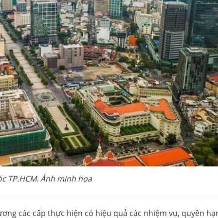
óc TP.HCM. Ảnh minh họa
ơng các cấp thực hiện có hiệu quả các nhiệm vụ, quyền hạ