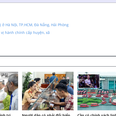
ị ở Hà Nội, TP.HCM, Đà Nẵng, Hải Phòng
 vị hành chính cấp huyện, xã
Người dân có phải đổi biển
Cần có chính sách lin
nh trị,