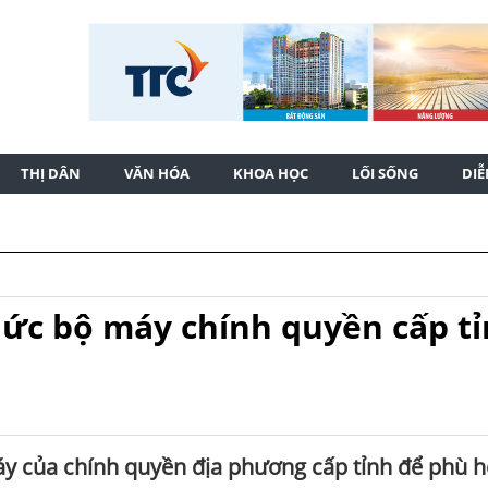
THỊ DÂN
VĂN HÓA
KHOA HỌC
LỐI SỐNG
DI
hức bộ máy chính quyền cấp t
áy của chính quyền địa phương cấp tỉnh để phù 