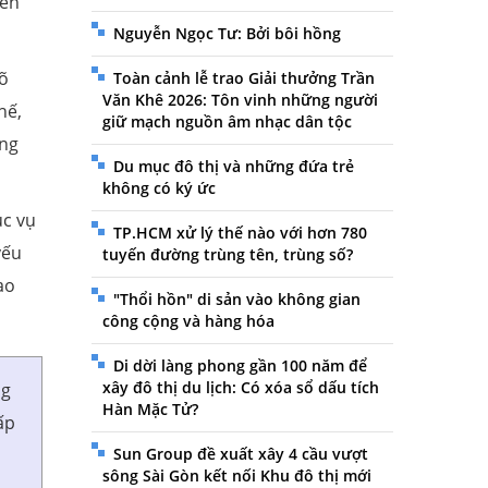
yên
Nguyễn Ngọc Tư: Bởi bôi hồng
rõ
Toàn cảnh lễ trao Giải thưởng Trần
Văn Khê 2026: Tôn vinh những người
hế,
giữ mạch nguồn âm nhạc dân tộc
ăng
Du mục đô thị và những đứa trẻ
không có ký ức
c vụ
TP.HCM xử lý thế nào với hơn 780
yếu
tuyến đường trùng tên, trùng số?
ạo
"Thổi hồn" di sản vào không gian
công cộng và hàng hóa
Di dời làng phong gần 100 năm để
xây đô thị du lịch: Có xóa sổ dấu tích
ng
Hàn Mặc Tử?
ấp
Sun Group đề xuất xây 4 cầu vượt
sông Sài Gòn kết nối Khu đô thị mới