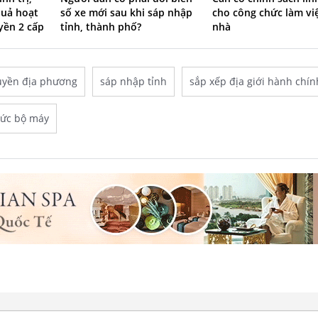
số xe mới sau khi sáp nhập
cho công chức làm vi
quả hoạt
tỉnh, thành phố?
nhà
yền 2 cấp
uyền địa phương
sáp nhập tỉnh
sắp xếp địa giới hành chín
hức bộ máy