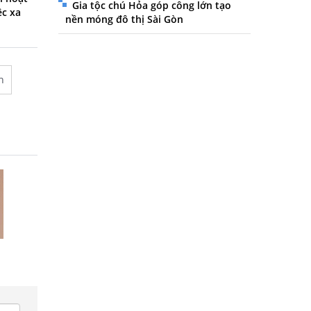
Gia tộc chú Hỏa góp công lớn tạo
ệc xa
nền móng đô thị Sài Gòn
h