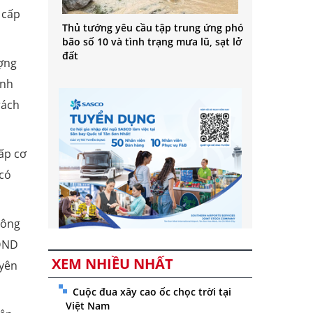
 cấp
Thủ tướng yêu cầu tập trung ứng phó
bão số 10 và tình trạng mưa lũ, sạt lở
đất
ượng
ính
ách
ấp cơ
 có
không
HĐND
XEM NHIỀU NHẤT
uyên
Cuộc đua xây cao ốc chọc trời tại
Việt Nam