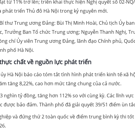
t từ 11% trở lên; triển khai thực hiện Nghị quyết số 02-NQ
à phát triển Thủ đô Hà Nội trong kỷ nguyên mới.
 Bí thư Trung ương Đảng: Bùi Thị Minh Hoài, Chủ tịch Ủy ban
, Trưởng Ban Tổ chức Trung ương; Nguyễn Thanh Nghị, T
ồng chí Ủy viên Trung ương Đảng, lãnh đạo Chính phủ, Quốc
ành phố Hà Nội.
 thực chất về nguồn lực phát triển
ủy Hà Nội báo cáo tóm tắt tình hình phát triển kinh tế-xã hộ
ăm tăng 8,22%, cao hơn mức tăng chung của cả nước.
63 nghìn tỷ đồng, tăng hơn 112% so với cùng kỳ. Các lĩnh vực
tục được bảo đảm. Thành phố đã giải quyết 39/51 điểm ùn tắc
ghiệp và đứng thứ 2 toàn quốc về điểm trung bình kỳ thi tốt
26.