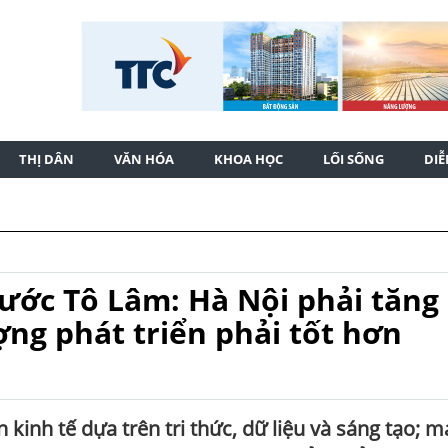
THỊ DÂN
VĂN HÓA
KHOA HỌC
LỐI SỐNG
DI
nước Tô Lâm: Hà Nội phải tăng
ng phát triển phải tốt hơn
 kinh tế dựa trên tri thức, dữ liệu và sáng tạo; 