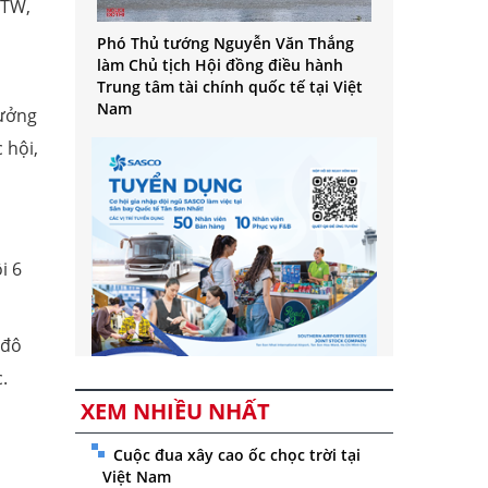
/TW,
Phó Thủ tướng Nguyễn Văn Thắng
làm Chủ tịch Hội đồng điều hành
Trung tâm tài chính quốc tế tại Việt
Nam
rưởng
 hội,
i 6
 đô
.
XEM NHIỀU NHẤT
Cuộc đua xây cao ốc chọc trời tại
Việt Nam