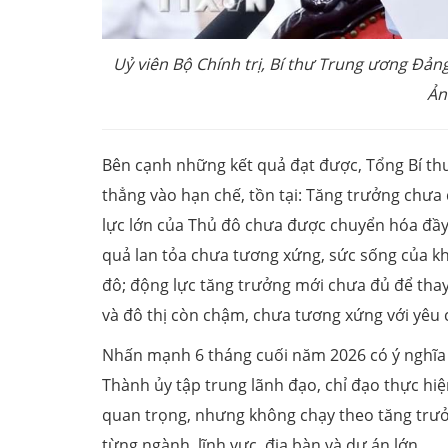
Uỷ viên Bộ Chính trị, Bí thư Trung ương Đả
Ản
Bên cạnh những kết quả đạt được, Tổng Bí th
thẳng vào hạn chế, tồn tại: Tăng trưởng chưa
lực lớn của Thủ đô chưa được chuyển hóa đầy
quả lan tỏa chưa tương xứng, sức sống của k
đô; động lực tăng trưởng mới chưa đủ để thay 
và đô thị còn chậm, chưa tương xứng với yêu 
Nhấn mạnh 6 tháng cuối năm 2026 có ý nghĩa 
Thành ủy tập trung lãnh đạo, chỉ đạo thực hiệ
quan trọng, nhưng không chạy theo tăng trưởn
từng ngành, lĩnh vực, địa bàn và dự án lớn.