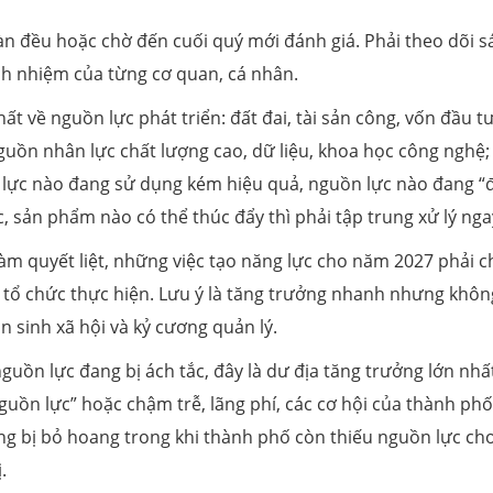
n đều hoặc chờ đến cuối quý mới đánh giá. Phải theo dõi s
rách nhiệm của từng cơ quan, cá nhân.
t về nguồn lực phát triển: đất đai, tài sản công, vốn đầu t
 nguồn nhân lực chất lượng cao, dữ liệu, khoa học công nghệ;
 lực nào đang sử dụng kém hiệu quả, nguồn lực nào đang “
c, sản phẩm nào có thể thúc đẩy thì phải tập trung xử lý nga
àm quyết liệt, những việc tạo năng lực cho năm 2027 phải 
và tổ chức thực hiện. Lưu ý là tăng trưởng nhanh nhưng khôn
 sinh xã hội và kỷ cương quản lý.
nguồn lực đang bị ách tắc, đây là dư địa tăng trưởng lớn nhấ
uồn lực” hoặc chậm trễ, lãng phí, các cơ hội của thành phố
ộng bị bỏ hoang trong khi thành phố còn thiếu nguồn lực ch
.