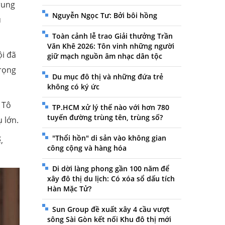
rung
Nguyễn Ngọc Tư: Bởi bôi hồng
ụ
Toàn cảnh lễ trao Giải thưởng Trần
Văn Khê 2026: Tôn vinh những người
ội đã
giữ mạch nguồn âm nhạc dân tộc
trọng
Du mục đô thị và những đứa trẻ
không có ký ức
 Tô
TP.HCM xử lý thế nào với hơn 780
tuyến đường trùng tên, trùng số?
 lớn.
"Thổi hồn" di sản vào không gian
,
công cộng và hàng hóa
Di dời làng phong gần 100 năm để
xây đô thị du lịch: Có xóa sổ dấu tích
Hàn Mặc Tử?
Sun Group đề xuất xây 4 cầu vượt
sông Sài Gòn kết nối Khu đô thị mới