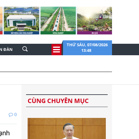
THỨ SÁU, 07/08/2026
ỄN ĐÀN
13:48
CÙNG CHUYÊN MỤC
0
mạnh