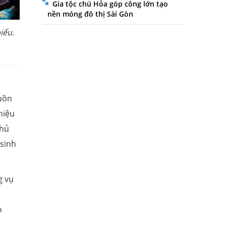
Gia tộc chú Hỏa góp công lớn tạo
nền móng đô thị Sài Gòn
iểu.
n
guồn
hiệu
Thủ
 sinh
g vụ
o