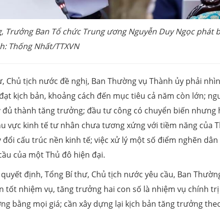
ng, Trưởng Ban Tổ chức Trung ương Nguyễn Duy Ngọc phát b
h: Thống Nhất/TTXVN
ư, Chủ tịch nước đề nghị, Ban Thường vụ Thành ủy phải nhì
 đạt kịch bản, khoảng cách đến mục tiêu cả năm còn lớn; n
 đủ thành tăng trưởng; đầu tư công có chuyển biến nhưng 
hu vực kinh tế tư nhân chưa tương xứng với tiềm năng của 
đổi cấu trúc nền kinh tế; việc xử lý một số điểm nghẽn dân
cầu của một Thủ đô hiện đại.
quyết định, Tổng Bí thư, Chủ tịch nước yêu cầu, Ban Thườn
n tốt nhiệm vụ, tăng trưởng hai con số là nhiệm vụ chính trị
g bằng mọi giá; cần xây dựng lại kịch bản tăng trưởng the