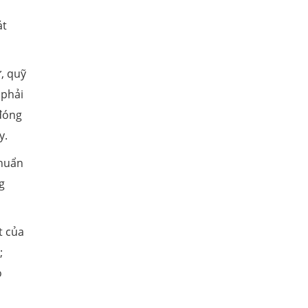
át
ư, quỹ
 phải
đóng
y.
chuẩn
g
t của
;
o