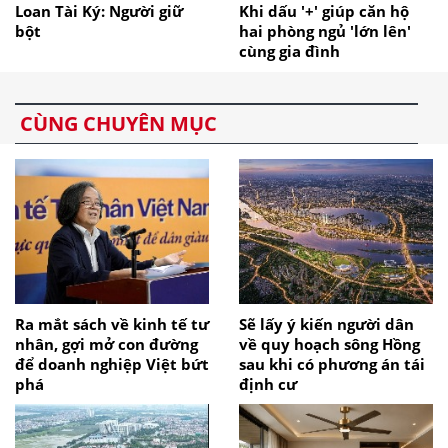
Loan Tài Ký: Người giữ
Khi dấu '+' giúp căn hộ
bột
hai phòng ngủ 'lớn lên'
cùng gia đình
CÙNG CHUYÊN MỤC
Ra mắt sách về kinh tế tư
Sẽ lấy ý kiến người dân
nhân, gợi mở con đường
về quy hoạch sông Hồng
để doanh nghiệp Việt bứt
sau khi có phương án tái
phá
định cư