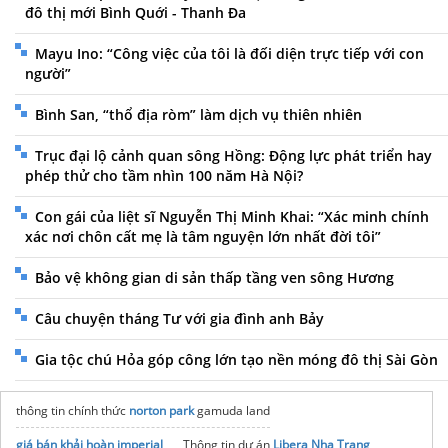
đô thị mới Bình Quới - Thanh Đa
Mayu Ino: “Công việc của tôi là đối diện trực tiếp với con
người”
Bình San, “thổ địa ròm” làm dịch vụ thiên nhiên
Trục đại lộ cảnh quan sông Hồng: Động lực phát triển hay
phép thử cho tầm nhìn 100 năm Hà Nội?
Con gái của liệt sĩ Nguyễn Thị Minh Khai: “Xác minh chính
xác nơi chôn cất mẹ là tâm nguyện lớn nhất đời tôi”
Bảo vệ không gian di sản thấp tầng ven sông Hương
Câu chuyện tháng Tư với gia đình anh Bảy
Gia tộc chú Hỏa góp công lớn tạo nền móng đô thị Sài Gòn
thông tin chính thức
norton park
gamuda land
giá bán khải hoàn imperial
Thông tin dự án
Libera Nha Trang