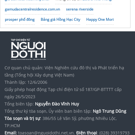
gamudacentralresidence.com.vn
serena riverside
prosper phố đông
Bảng giá Hồng Hạc City
Happy One Mori
northhanoismartcity.com.vn/
Theo dõi
shophouse Vinhomes Global Sportia
liên tục
Dự án
The Emerald River Park
Cơ quan chủ quản: Viện Nghiên cứu đô thị và Phát triển hạ
tầng (Tổng hội Xây dựng Việt Nam)
Thành lập: 12/6/2006
Giấy phép hoạt động Tạp chí điện tử số 187/GP-BTTTT cấp
ngày 26/5/2023
Tổng biên tập:
Nguyễn Đào Vĩnh Huy
Tổng thư ký tòa soạn, Ủy viên ban biên tập:
Ngô Trung Dũng
Tòa soạn và trị sự
: 386/55 Lê Văn Sỹ, phường Nhiêu Lộc,
TP.HCM
Email:
toasoan@nguoidothi.net.vn.
Điện thoại
: (028) 39319793