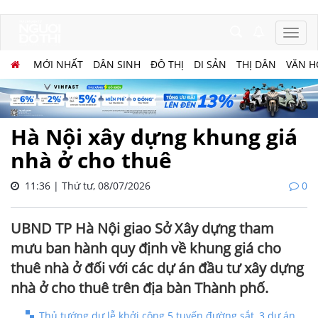
MỚI NHẤT
DÂN SINH
ĐÔ THỊ
DI SẢN
THỊ DÂN
VĂN H
Hà Nội xây dựng khung giá
nhà ở cho thuê
11:36 | Thứ tư, 08/07/2026
0
UBND TP Hà Nội giao Sở Xây dựng tham
mưu ban hành quy định về khung giá cho
thuê nhà ở đối với các dự án đầu tư xây dựng
nhà ở cho thuê trên địa bàn Thành phố.
Thủ tướng dự lễ khởi công 5 tuyến đường sắt, 3 dự án