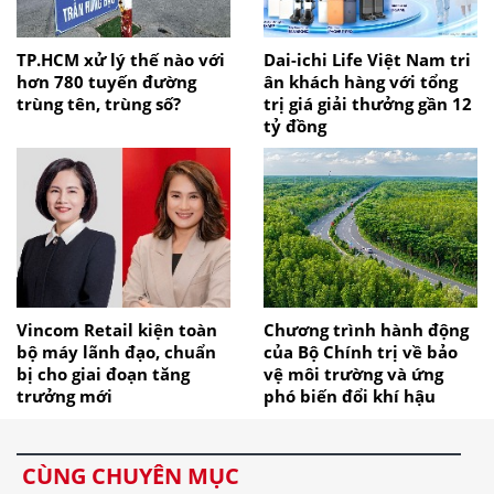
TP.HCM xử lý thế nào với
Dai-ichi Life Việt Nam tri
hơn 780 tuyến đường
ân khách hàng với tổng
trùng tên, trùng số?
trị giá giải thưởng gần 12
tỷ đồng
Vincom Retail kiện toàn
Chương trình hành động
bộ máy lãnh đạo, chuẩn
của Bộ Chính trị về bảo
bị cho giai đoạn tăng
vệ môi trường và ứng
trưởng mới
phó biến đổi khí hậu
CÙNG CHUYÊN MỤC