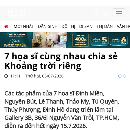
MỚI NHẤT
DÂN SINH
ĐÔ THỊ
DI SẢN
THỊ DÂN
VĂN H
7 họa sĩ cùng nhau chia sẻ
Khoảng trời riêng
11:11 | Thứ hai, 06/07/2026
0
Các tác phẩm của 7 họa sĩ Đình Miền,
Nguyên Bút, Lê Thanh, Thảo My, Tú Quyên,
Thúy Phượng, Đình Hồ đang triển lãm tại
Gallery 3B, 36/6i Nguyễn Văn Trỗi, TP.HCM,
diễn ra đến hết ngày 15.7.2026.