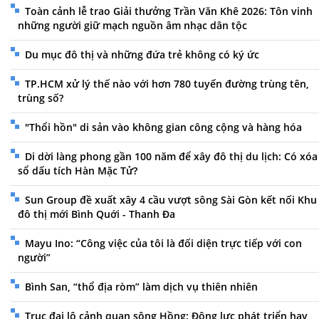
Toàn cảnh lễ trao Giải thưởng Trần Văn Khê 2026: Tôn vinh
những người giữ mạch nguồn âm nhạc dân tộc
Du mục đô thị và những đứa trẻ không có ký ức
TP.HCM xử lý thế nào với hơn 780 tuyến đường trùng tên,
trùng số?
"Thổi hồn" di sản vào không gian công cộng và hàng hóa
Di dời làng phong gần 100 năm để xây đô thị du lịch: Có xóa
sổ dấu tích Hàn Mặc Tử?
Sun Group đề xuất xây 4 cầu vượt sông Sài Gòn kết nối Khu
đô thị mới Bình Quới - Thanh Đa
Mayu Ino: “Công việc của tôi là đối diện trực tiếp với con
người”
Bình San, “thổ địa ròm” làm dịch vụ thiên nhiên
Trục đại lộ cảnh quan sông Hồng: Động lực phát triển hay