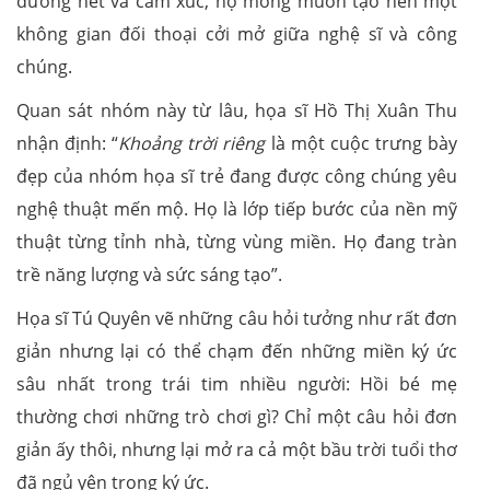
đường nét và cảm xúc, họ mong muốn tạo nên một
không gian đối thoại cởi mở giữa nghệ sĩ và công
chúng.
Quan sát nhóm này từ lâu, họa sĩ Hồ Thị Xuân Thu
nhận định: “
Khoảng trời riêng
là một cuộc trưng bày
đẹp của nhóm họa sĩ trẻ đang được công chúng yêu
nghệ thuật mến mộ. Họ là lớp tiếp bước của nền mỹ
thuật từng tỉnh nhà, từng vùng miền. Họ đang tràn
trề năng lượng và sức sáng tạo”.
Họa sĩ Tú Quyên vẽ những câu hỏi tưởng như rất đơn
giản nhưng lại có thể chạm đến những miền ký ức
sâu nhất trong trái tim nhiều người: Hồi bé mẹ
thường chơi những trò chơi gì? Chỉ một câu hỏi đơn
giản ấy thôi, nhưng lại mở ra cả một bầu trời tuổi thơ
đã ngủ yên trong ký ức.