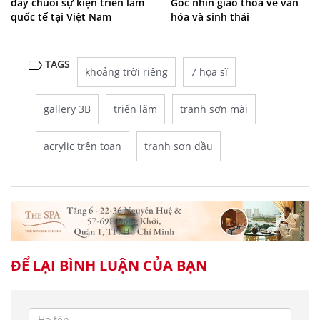
đẩy chuỗi sự kiện triển lãm
Góc nhìn giao thoa về văn
quốc tế tại Việt Nam
hóa và sinh thái
TAGS
khoảng trời riêng
7 họa sĩ
gallery 3B
triển lãm
tranh sơn mài
acrylic trên toan
tranh sơn dầu
ĐỂ LẠI BÌNH LUẬN CỦA BẠN