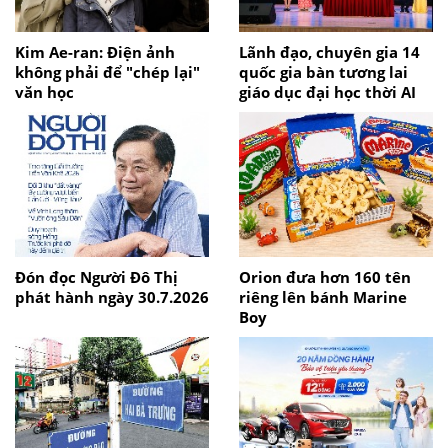
Kim Ae-ran: Điện ảnh
Lãnh đạo, chuyên gia 14
không phải để "chép lại"
quốc gia bàn tương lai
văn học
giáo dục đại học thời AI
Đón đọc Người Đô Thị
Orion đưa hơn 160 tên
phát hành ngày 30.7.2026
riêng lên bánh Marine
Boy