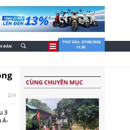
THỨ SÁU, 07/08/2026
ỄN ĐÀN
11:36
ộng
CÙNG CHUYÊN MỤC
0
u 3
 Á-