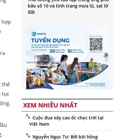
ởng
bão số 10 và tình trạng mưa lũ, sạt lở
đất
g hợp
o
 ra
t thế
 tục
động,
XEM NHIỀU NHẤT
Cuộc đua xây cao ốc chọc trời tại
Việt Nam
đầu
g.
Nguyễn Ngọc Tư: Bởi bôi hồng