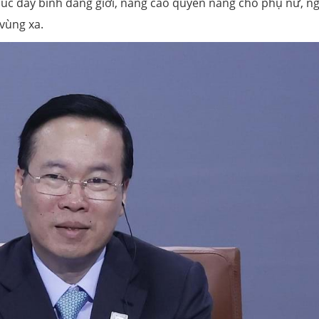
 thúc đẩy bình đẳng giới, nâng cao quyền năng cho phụ nữ, n
vùng xa.