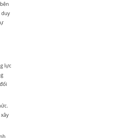
 bên
ư duy
sự
u
g lực
ng
đổi
hức.
 xây
ình