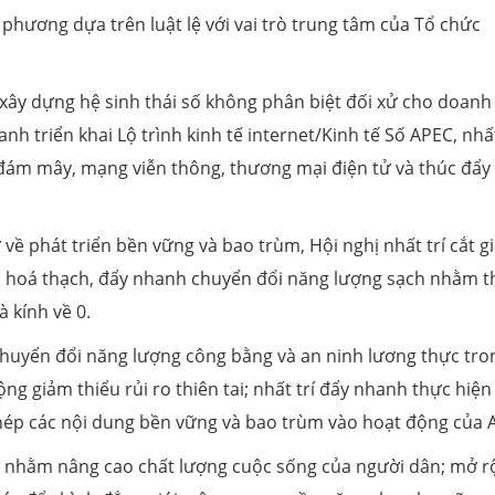
phương dựa trên luật lệ với vai trò trung tâm của Tổ chức
xây dựng hệ sinh thái số không phân biệt đối xử cho doanh
h triển khai Lộ trình kinh tế internet/Kinh tế Số APEC, nhất
n đám mây, mạng viễn thông, thương mại điện tử và thúc đẩy
về phát triển bền vững và bao trùm, Hội nghị nhất trí cắt g
liệu hoá thạch, đẩy nhanh chuyển đổi năng lượng sạch nhằm 
à kính về 0.
chuyển đổi năng lượng công bằng và an ninh lương thực tro
g giảm thiểu rủi ro thiên tai; nhất trí đẩy nhanh thực hiệ
ghép các nội dung bền vững và bao trùm vào hoạt động của 
a nhằm nâng cao chất lượng cuộc sống của người dân; mở r