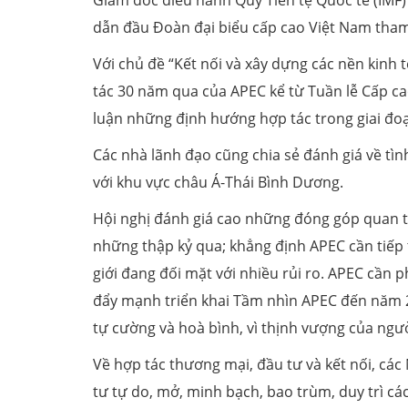
Giám đốc điều hành Quỹ Tiền tệ Quốc tế (IMF
dẫn đầu Đoàn đại biểu cấp cao Việt Nam tham
Với chủ đề “Kết nối và xây dựng các nền kinh
tác 30 năm qua của APEC kể từ Tuần lễ Cấp cao
luận những định hướng hợp tác trong giai đo
Các nhà lãnh đạo cũng chia sẻ đánh giá về tình
với khu vực châu Á-Thái Bình Dương.
Hội nghị đánh giá cao những đóng góp quan t
những thập kỷ qua; khẳng định APEC cần tiếp 
giới đang đối mặt với nhiều rủi ro. APEC cần 
đẩy mạnh triển khai Tầm nhìn APEC đến năm 
tự cường và hoà bình, vì thịnh vượng của ngườ
Về hợp tác thương mại, đầu tư và kết nối, cá
tư tự do, mở, minh bạch, bao trùm, duy trì cá