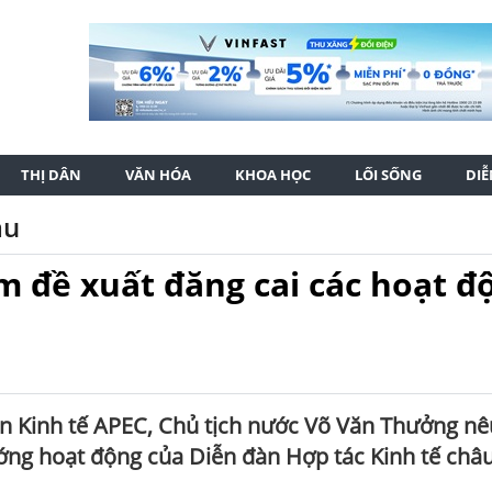
THỊ DÂN
VĂN HÓA
KHOA HỌC
LỐI SỐNG
DI
ầu
m đề xuất đăng cai các hoạt đ
ền Kinh tế APEC, Chủ tịch nước Võ Văn Thưởng nê
ớng hoạt động của Diễn đàn Hợp tác Kinh tế châu