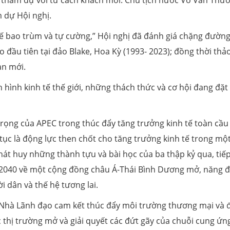
) tham dự với tư cách khách mời. Chủ tịch nước Võ Văn Thư
 dự Hội nghị.
 tế bao trùm và tự cường,” Hội nghị đã đánh giá chặng đườn
 đầu tiên tại đảo Blake, Hoa Kỳ (1993- 2023); đồng thời thả
ạn mới.
 hình kinh tế thế giới, những thách thức và cơ hội đang đặt
rọng của APEC trong thúc đẩy tăng trưởng kinh tế toàn cầu
tục là động lực then chốt cho tăng trưởng kinh tế trong mộ
phát huy những thành tựu và bài học của ba thập kỷ qua, tiếp
2040 về một cộng đồng châu Á-Thái Bình Dương mở, năng 
i dân và thế hệ tương lai.
c Nhà Lãnh đạo cam kết thúc đẩy môi trường thương mại và 
c thị trường mở và giải quyết các đứt gãy của chuỗi cung ứn