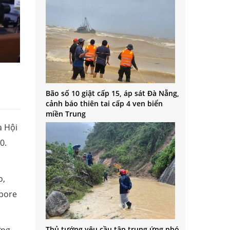
Bão số 10 giật cấp 15, áp sát Đà Nẵng,
cảnh báo thiên tai cấp 4 ven biển
miền Trung
a Hội
0.
o,
apore
Thủ tướng yêu cầu tập trung ứng phó