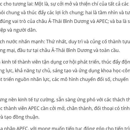
 cho tương lai: Một là, sự cởi mở và thiện chí của tất cả các
nói chung và thúc đẩy các lợi ích chung; hai là tầm nhìn và t
 đúng vai trò của châu Á-Thái Bình Dương và APEC; và ba là 
ệp và người dân.
h nước nhấn mạnh: Thứ nhất, duy trì và củng cố thành tự
ng mại, đầu tư tại châu Á-Thái Bình Dương và toàn cầu.
 kinh tế thành viên tận dụng cơ hội phát triển, thúc đẩy độn
ng lực, khả năng tự chủ, sáng tạo và ứng dụng khoa học-cô
át triển nguồn nhân lực, các mô hình chuyển đổi số, chuyển 
ừng nền kinh tế tự cường, sẵn sàng ứng phó với các thách t
c thành viên APEC cần cởi mở, chân thành, đối thoại có tính
 và tạo đồng thuận.
 nhập APEC, với mong muốn tiếp tục đóng góp cho tiến tr