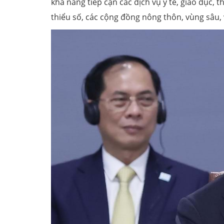
khả năng tiếp cận các dịch vụ y tế, giáo dục,
thiểu số, các cộng đồng nông thôn, vùng sâu, 