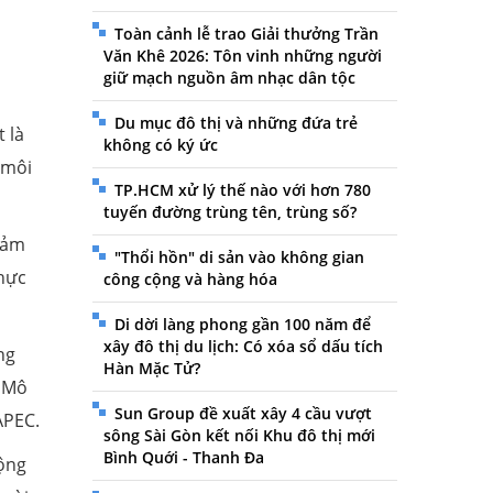
Toàn cảnh lễ trao Giải thưởng Trần
Văn Khê 2026: Tôn vinh những người
giữ mạch nguồn âm nhạc dân tộc
Du mục đô thị và những đứa trẻ
 là
không có ký ức
 môi
TP.HCM xử lý thế nào với hơn 780
tuyến đường trùng tên, trùng số?
iảm
"Thổi hồn" di sản vào không gian
thực
công cộng và hàng hóa
Di dời làng phong gần 100 năm để
xây đô thị du lịch: Có xóa sổ dấu tích
ng
Hàn Mặc Tử?
n Mô
Sun Group đề xuất xây 4 cầu vượt
APEC.
sông Sài Gòn kết nối Khu đô thị mới
Bình Quới - Thanh Đa
ộng