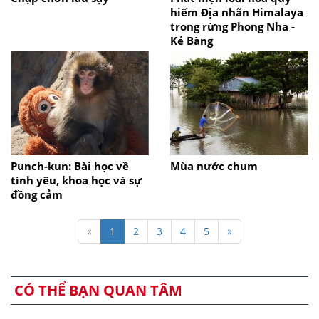
hiếm Địa nhãn Himalaya
trong rừng Phong Nha -
Kẻ Bàng
Punch-kun: Bài học về
Mùa nước chum
tình yêu, khoa học và sự
đồng cảm
«
1
2
3
4
5
»
CÓ THỂ BẠN QUAN TÂM