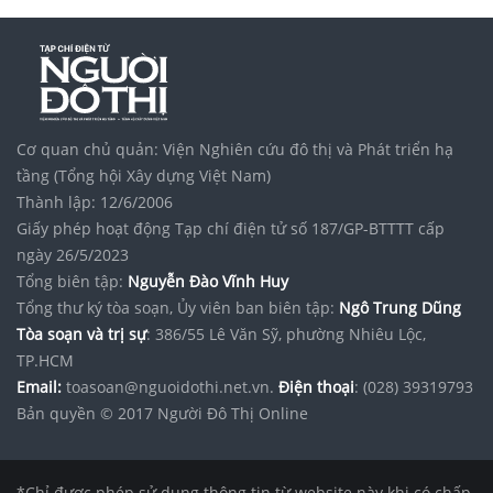
Cơ quan chủ quản: Viện Nghiên cứu đô thị và Phát triển hạ
tầng (Tổng hội Xây dựng Việt Nam)
Thành lập: 12/6/2006
Giấy phép hoạt động Tạp chí điện tử số 187/GP-BTTTT cấp
ngày 26/5/2023
Tổng biên tập:
Nguyễn Đào Vĩnh Huy
Tổng thư ký tòa soạn, Ủy viên ban biên tập:
Ngô Trung Dũng
Tòa soạn và trị sự
: 386/55 Lê Văn Sỹ, phường Nhiêu Lộc,
TP.HCM
Email:
toasoan@nguoidothi.net.vn.
Điện thoại
: (028) 39319793
Bản quyền © 2017 Người Đô Thị Online
*Chỉ được phép sử dụng thông tin từ website này khi có chấp