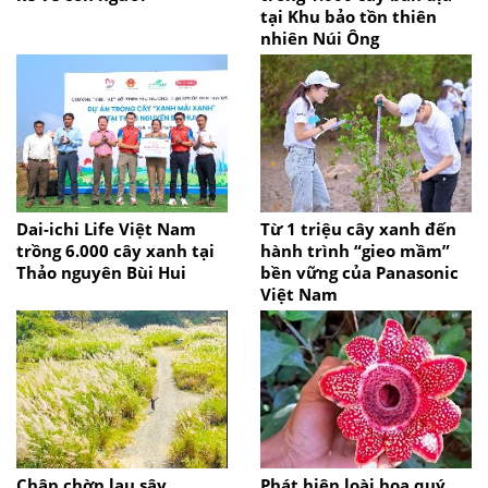
tại Khu bảo tồn thiên
nhiên Núi Ông
Dai-ichi Life Việt Nam
Từ 1 triệu cây xanh đến
trồng 6.000 cây xanh tại
hành trình “gieo mầm”
Thảo nguyên Bùi Hui
bền vững của Panasonic
Việt Nam
Chập chờn lau sậy
Phát hiện loài hoa quý