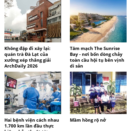
Không đập đi xây lại:
Tâm mạch The Sunrise
quán trà Đà Lạt của
Bay - nơi bốn dòng chảy
xưởng xép thắng giải
toàn cầu hội tụ bên vịnh
ArchDaily 2026
di sản
Hai bệnh viện cách nhau
Mầm hồng rộ nở
1.700 km lần đầu thực