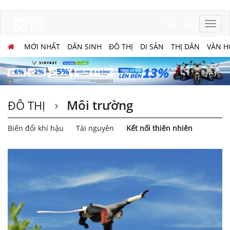
MỚI NHẤT
DÂN SINH
ĐÔ THỊ
DI SẢN
THỊ DÂN
VĂN H
Môi trường
ĐÔ THỊ
Biến đổi khí hậu
Tài nguyên
Kết nối thiên nhiên