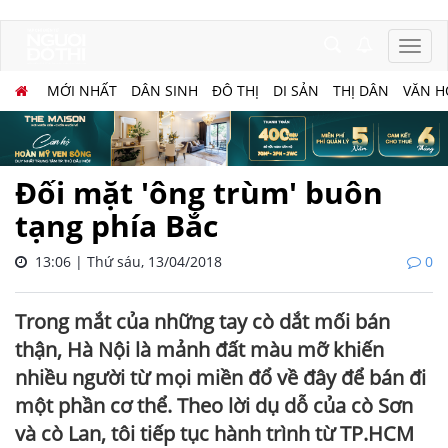
MỚI NHẤT
DÂN SINH
ĐÔ THỊ
DI SẢN
THỊ DÂN
VĂN H
Đối mặt 'ông trùm' buôn
tạng phía Bắc
13:06 | Thứ sáu, 13/04/2018
0
Trong mắt của những tay cò dắt mối bán
thận, Hà Nội là mảnh đất màu mỡ khiến
nhiều người từ mọi miền đổ về đây để bán đi
một phần cơ thể. Theo lời dụ dỗ của cò Sơn
và cò Lan, tôi tiếp tục hành trình từ TP.HCM