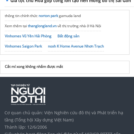
Gia tộc chú Hỏa góp công lớn tạo nền móng đô thị Sài Gòn
thông tin chính thức
norton park
gamuda land
Xem thêm tại
thanglongland.vn
về thị trường nhà ở Hà Nội
Vinhomes Vũ Yên Hải Phòng
Bất động sản
Vinhomes Saigon Park
noxh K Home Avenue Nhơn Trạch
Tập đoàn Bcons Group
Cắt mí xong không nhắm được mắt
Cơ quan chủ quản: Viện Nghiên cứu đô thị và Phát triển hạ
tầng (Tổng hội Xây dựng Việt Nam)
Thành lập: 12/6/2006