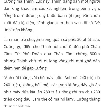
Cường mà Thịnh. Lúc này, Thịnh đang dẫn một người
đàn ông khác làm các xét nghiệm trong bệnh viện.
“Ông trùm” đường dây buôn bán nội tạng vẫn chưa
xuất đầu lộ diện, cảnh giác xem theo sau tôi có “vệ
tinh” nào không.
Lan man trò chuyện trong quán cà phê, 30 phút sau,
Cường gọi điện cho Thịnh nói chở tôi đến phố Chân
Cầm. Từ Phủ Doãn qua Chân Cầm chừng 300m
nhưng Thịnh chở tôi đi lòng vòng rồi mới ghé đến
điểm hẹn để gặp Cường.
“Anh nói thẳng với chú mày luôn. Anh nói 240 triệu là
240 triệu, không bớt một cắc. Anh không đẩy giá ảo
như mấy đứa kia lên 280 triệu đồng rồi trả chú 230
triệu đồng đâu. Làm thế có ma nó làm”, Cường thẳng
thừng chốt giá.