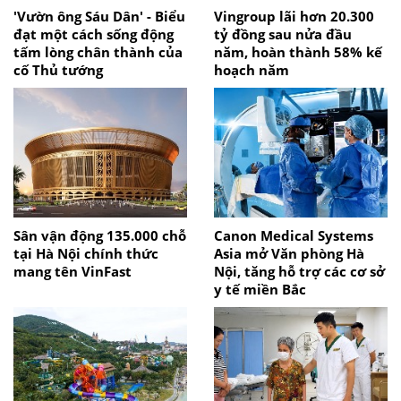
'Vườn ông Sáu Dân' - Biểu
Vingroup lãi hơn 20.300
đạt một cách sống động
tỷ đồng sau nửa đầu
tấm lòng chân thành của
năm, hoàn thành 58% kế
cố Thủ tướng
hoạch năm
Sân vận động 135.000 chỗ
Canon Medical Systems
tại Hà Nội chính thức
Asia mở Văn phòng Hà
mang tên VinFast
Nội, tăng hỗ trợ các cơ sở
y tế miền Bắc