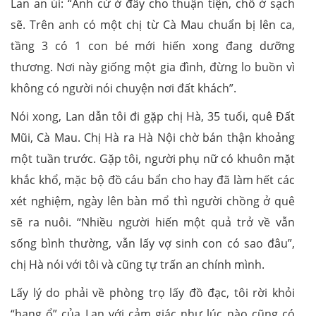
Lan an ủi: “Anh cứ ở đây cho thuận tiện, chỗ ở sạch
sẽ. Trên anh có một chị từ Cà Mau chuẩn bị lên ca,
tầng 3 có 1 con bé mới hiến xong đang dưỡng
thương. Nơi này giống một gia đình, đừng lo buồn vì
không có người nói chuyện nơi đất khách”.
Nói xong, Lan dẫn tôi đi gặp chị Hà, 35 tuổi, quê Đất
Mũi, Cà Mau. Chị Hà ra Hà Nội chờ bán thận khoảng
một tuần trước. Gặp tôi, người phụ nữ có khuôn mặt
khắc khổ, mặc bộ đồ cáu bẩn cho hay đã làm hết các
xét nghiệm, ngày lên bàn mổ thì người chồng ở quê
sẽ ra nuôi. “Nhiều người hiến một quả trở về vẫn
sống bình thường, vẫn lấy vợ sinh con có sao đâu”,
chị Hà nói với tôi và cũng tự trấn an chính mình.
Lấy lý do phải về phòng trọ lấy đồ đạc, tôi rời khỏi
“hang ổ” của Lan với cảm giác như lúc nào cũng có