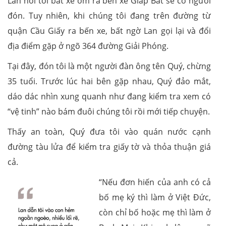
Lan nói tôi bắt xe ôm ra bến xe Giáp Bát sẽ có người
đón. Tuy nhiên, khi chúng tôi đang trên đường từ
quận Cầu Giấy ra bến xe, bất ngờ Lan gọi lại và đổi
địa điểm gặp ở ngõ 364 đường Giải Phóng.
Tại đây, đón tôi là một người đàn ông tên Quý, chừng
35 tuổi. Trước lúc hai bên gặp nhau, Quý đảo mắt,
dáo dác nhìn xung quanh như đang kiểm tra xem có
“vệ tinh” nào bám đuôi chúng tôi rồi mới tiếp chuyện.
Thấy an toàn, Quý đưa tôi vào quán nước cạnh
đường tàu lửa để kiểm tra giấy tờ và thỏa thuận giá
cả.
“Nếu đơn hiến của anh có cả
bố mẹ ký thì làm ở Việt Đức,
còn chỉ bố hoặc mẹ thì làm ở