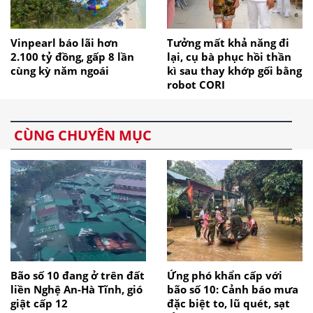
Vinpearl báo lãi hơn
Tưởng mất khả năng đi
2.100 tỷ đồng, gấp 8 lần
lại, cụ bà phục hồi thần
cùng kỳ năm ngoái
kì sau thay khớp gối bằng
robot CORI
CÙNG CHUYÊN MỤC
Bão số 10 đang ở trên đất
Ứng phó khẩn cấp với
liền Nghệ An-Hà Tĩnh, gió
bão số 10: Cảnh báo mưa
giật cấp 12
đặc biệt to, lũ quét, sạt