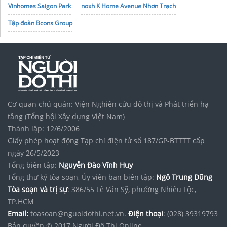
Vinhomes Saigon Park
noxh K Home Avenue Nhơn Trạch
Tập đoàn Bcons Group
Cơ quan chủ quản: Viện Nghiên cứu đô thị và Phát triển hạ
tầng (Tổng hội Xây dựng Việt Nam)
Thành lập: 12/6/2006
Giấy phép hoạt động Tạp chí điện tử số 187/GP-BTTTT cấp
ngày 26/5/2023
Tổng biên tập:
Nguyễn Đào Vĩnh Huy
Tổng thư ký tòa soạn, Ủy viên ban biên tập:
Ngô Trung Dũng
Tòa soạn và trị sự
: 386/55 Lê Văn Sỹ, phường Nhiêu Lộc,
TP.HCM
Email:
toasoan@nguoidothi.net.vn.
Điện thoại
: (028) 39319793
Bản quyền © 2017 Người Đô Thị Online