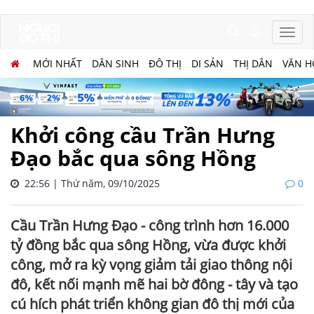
MỚI NHẤT
DÂN SINH
ĐÔ THỊ
DI SẢN
THỊ DÂN
VĂN H
Khởi công cầu Trần Hưng
Đạo bắc qua sông Hồng
22:56 | Thứ năm, 09/10/2025
0
Cầu Trần Hưng Đạo - công trình hơn 16.000
tỷ đồng bắc qua sông Hồng, vừa được khởi
công, mở ra kỳ vọng giảm tải giao thông nội
đô, kết nối mạnh mẽ hai bờ đông - tây và tạo
cú hích phát triển không gian đô thị mới của