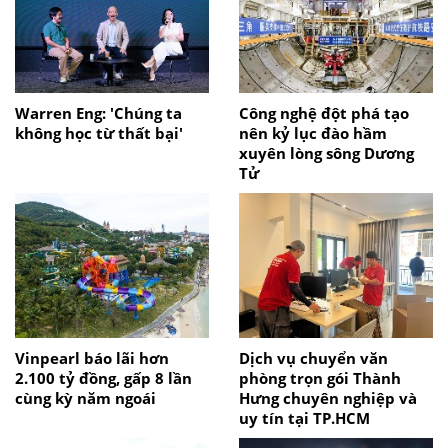
Warren Eng: 'Chúng ta
Công nghệ đột phá tạo
không học từ thất bại'
nên kỷ lục đào hầm
xuyên lòng sông Dương
Tử
Vinpearl báo lãi hơn
Dịch vụ chuyển văn
2.100 tỷ đồng, gấp 8 lần
phòng trọn gói Thành
cùng kỳ năm ngoái
Hưng chuyên nghiệp và
uy tín tại TP.HCM