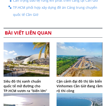
Cẩn trọng bảo vệ rừng khi phát triển cảng tại Cần Giờ
TP.HCM phối hợp xây dựng đề án Cảng trung chuyển
quốc tế Cần Giờ
BÀI VIẾT LIÊN QUAN
Siêu đô thị xanh chuẩn
Cận cảnh đại đô thị lấn biển
quốc tế mở đường cho
Vinhomes Cần Giờ đang rầm
TP.HCM vươn ra “biển lớn”
rộ thi công