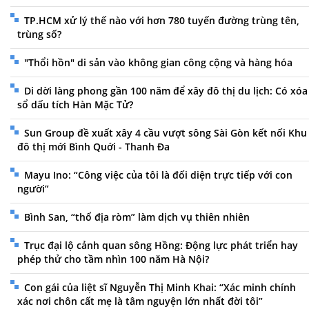
TP.HCM xử lý thế nào với hơn 780 tuyến đường trùng tên,
trùng số?
"Thổi hồn" di sản vào không gian công cộng và hàng hóa
Di dời làng phong gần 100 năm để xây đô thị du lịch: Có xóa
sổ dấu tích Hàn Mặc Tử?
Sun Group đề xuất xây 4 cầu vượt sông Sài Gòn kết nối Khu
đô thị mới Bình Quới - Thanh Đa
Mayu Ino: “Công việc của tôi là đối diện trực tiếp với con
người”
Bình San, “thổ địa ròm” làm dịch vụ thiên nhiên
Trục đại lộ cảnh quan sông Hồng: Động lực phát triển hay
phép thử cho tầm nhìn 100 năm Hà Nội?
Con gái của liệt sĩ Nguyễn Thị Minh Khai: “Xác minh chính
xác nơi chôn cất mẹ là tâm nguyện lớn nhất đời tôi”