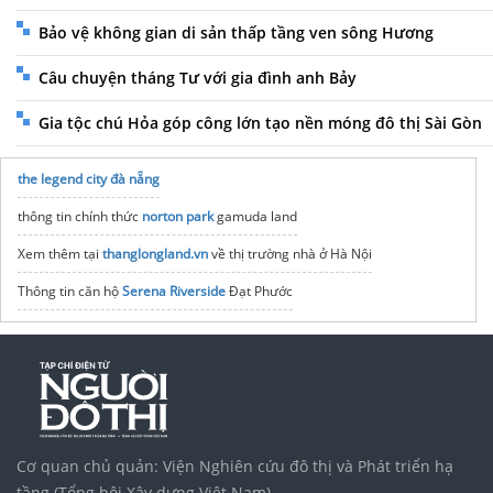
Bảo vệ không gian di sản thấp tầng ven sông Hương
Câu chuyện tháng Tư với gia đình anh Bảy
Gia tộc chú Hỏa góp công lớn tạo nền móng đô thị Sài Gòn
the legend city đà nẵng
thông tin chính thức
norton park
gamuda land
Xem thêm tại
thanglongland.vn
về thị trường nhà ở Hà Nội
Thông tin căn hộ
Serena Riverside
Đạt Phước
Vinhomes Vũ Yên Hải Phòng
Bất động sản
Vinhomes Saigon Park
noxh K Home Avenue Nhơn Trạch
Tập đoàn Bcons Group
dự án alluvia xuân cầu alluvia-xuancau.vn
địa điểm du lịch Tết gần Sài Gòn
Dịch vụ Visa
hồ sơ chuẩn
Cơ quan chủ quản: Viện Nghiên cứu đô thị và Phát triển hạ
Refer to all ideas about
Indochina tours
before traveling
tầng (Tổng hội Xây dựng Việt Nam)