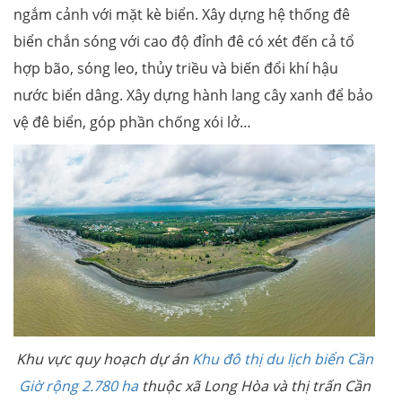
ngắm cảnh với mặt kè biển. Xây dựng hệ thống đê
biển chắn sóng với cao độ đỉnh đê có xét đến cả tổ
hợp bão, sóng leo, thủy triều và biến đổi khí hậu
nước biển dâng. Xây dựng hành lang cây xanh để bảo
vệ đê biển, góp phần chống xói lở…
Khu vực quy hoạch dự án
Khu đô thị du lịch biển Cần
Giờ rộng 2.780 ha
thuộc xã Long Hòa và thị trấn Cần