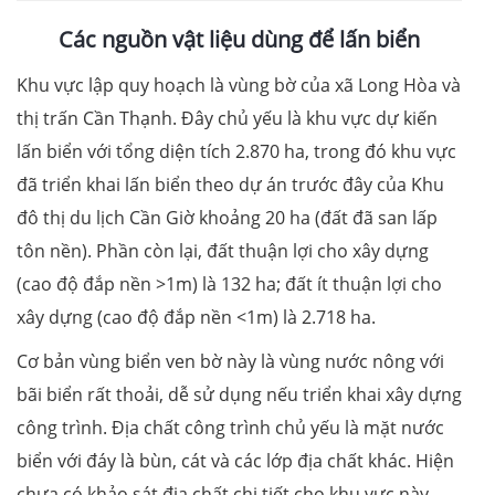
Các nguồn vật liệu dùng để lấn biển
Khu vực lập quy hoạch là vùng bờ của xã Long Hòa và
thị trấn Cần Thạnh. Đây chủ yếu là khu vực dự kiến
lấn biển với tổng diện tích 2.870 ha, trong đó khu vực
đã triển khai lấn biển theo dự án trước đây của Khu
đô thị du lịch Cần Giờ khoảng 20 ha (đất đã san lấp
tôn nền). Phần còn lại, đất thuận lợi cho xây dựng
(cao độ đắp nền >1m) là 132 ha; đất ít thuận lợi cho
xây dựng (cao độ đắp nền <1m) là 2.718 ha.
Cơ bản vùng biển ven bờ này là vùng nước nông với
bãi biển rất thoải, dễ sử dụng nếu triển khai xây dựng
công trình. Địa chất công trình chủ yếu là mặt nước
biển với đáy là bùn, cát và các lớp địa chất khác. Hiện
chưa có khảo sát địa chất chi tiết cho khu vực này.