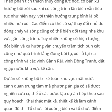
Theo phân tích thạch thủy động lực học, cơ bản xu
hướng bồi xói sau khi có công trình lấn biển vẫn tiếp
tục như hiện nay, với thiên hướng trung bình là bồi
nhiều hơn xói. Các điểm có thể có sự thay đổi nhỏ do
dòng chảy và sóng cũng có thể biến đổi tăng nhẹ khu
vực gần công trình. Tuy nhiên không có hiện tượng
đột biến về xu hướng vận chuyển trầm tích bùn cát
cũng như quá trình lắng đọng bồi tụ, xói lở tại rìa
công trình và các vịnh Gành Rái, vịnh Đồng Tranh, đất
ngập nước khu vực kế cận.
Dự án sẽ không bố trí kè toàn khu vực mặt nước
cảnh quan trung tâm mà phương án gia cố sẽ được
nghiên cứu cụ thể ở các bước lập dự án tiếp theo sau
quy hoạch. Khai thác mặt kè, thiết kế kè làm cảnh
quan đô thị. Tổ chức lối xuống biển và tổ chức điểm