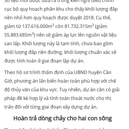
Số liệu mới được đưa ra trong kiến nghị điều chỉnh
cục bộ quy hoạch phân khu cho thấy khối lượng đắp
nền nhỏ hơn quy hoạch được duyệt 2018. Cụ thể,
3
3
giảm từ 137.616.000m
còn 81.732.315m
(giảm
3
55.883.685m
) nên sẽ giảm áp lực lên nguồn vật liệu
san lấp. Khối lượng này là tạm tính, chưa bao gồm
khối lượng đắp nền đường, khối lượng chuẩn xác sẽ
được tính toán ở giai đoạn lập dự án.
Theo hồ sơ trình thẩm định của UBND huyện Cần
Giờ, phương án lấn biển hoàn toàn phù hợp với chế
độ thủy văn của khu vực. Tuy nhiên, dự án cần có giải
pháp đê kè hợp lý và tính toán thoát nước cho thị
trấn đối với từng giai đoạn xây dựng dự án.
Hoàn trả dòng chảy
cho hai con sông