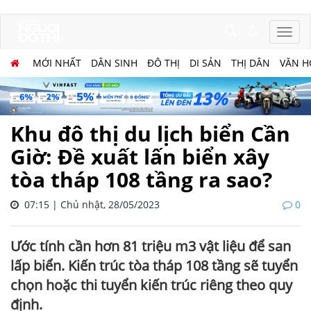
MỚI NHẤT
DÂN SINH
ĐÔ THỊ
DI SẢN
THỊ DÂN
VĂN H
Khu đô thị du lịch biển Cần
Giờ: Đề xuất lấn biển xây
tòa tháp 108 tầng ra sao?
07:15 | Chủ nhật, 28/05/2023
0
​​​​​​​Ước tính cần hơn 81 triệu m3 vật liệu để san
lấp biển. Kiến trúc tòa tháp 108 tầng sẽ tuyển
chọn hoặc thi tuyển kiến trúc riêng theo quy
định.