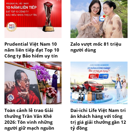
Prudential Việt Nam 10
Zalo vượt mốc 81 triệu
năm liên tiếp đạt Top 10
người dùng
Công ty Bảo hiểm uy tín
Toàn cảnh lễ trao Giải
Dai-ichi Life Việt Nam tri
thưởng Trần Văn Khê
ân khách hàng với tổng
2026: Tôn vinh những
trị giá giải thưởng gần 12
người giữ mạch nguồn
tỷ đồng