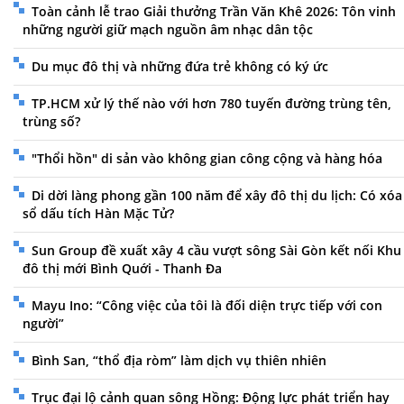
Toàn cảnh lễ trao Giải thưởng Trần Văn Khê 2026: Tôn vinh
những người giữ mạch nguồn âm nhạc dân tộc
Du mục đô thị và những đứa trẻ không có ký ức
TP.HCM xử lý thế nào với hơn 780 tuyến đường trùng tên,
trùng số?
"Thổi hồn" di sản vào không gian công cộng và hàng hóa
Di dời làng phong gần 100 năm để xây đô thị du lịch: Có xóa
sổ dấu tích Hàn Mặc Tử?
Sun Group đề xuất xây 4 cầu vượt sông Sài Gòn kết nối Khu
đô thị mới Bình Quới - Thanh Đa
Mayu Ino: “Công việc của tôi là đối diện trực tiếp với con
người”
Bình San, “thổ địa ròm” làm dịch vụ thiên nhiên
Trục đại lộ cảnh quan sông Hồng: Động lực phát triển hay