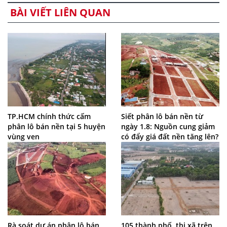
BÀI VIẾT LIÊN QUAN
TP.HCM chính thức cấm
Siết phân lô bán nền từ
phân lô bán nền tại 5 huyện
ngày 1.8: Nguồn cung giảm
vùng ven
có đẩy giá đất nền tăng lên?
Rà soát dự án phân lô bán
105 thành phố, thị xã trên