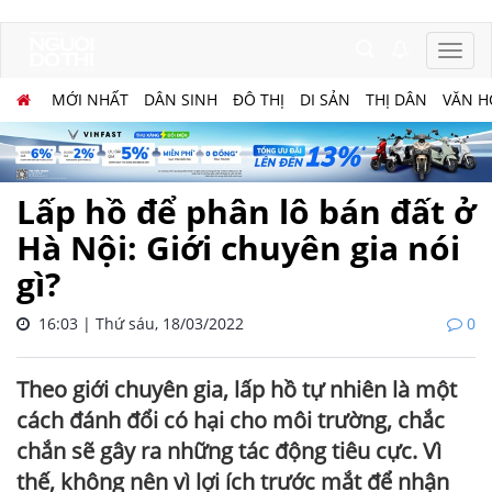
MỚI NHẤT
DÂN SINH
ĐÔ THỊ
DI SẢN
THỊ DÂN
VĂN H
Lấp hồ để phân lô bán đất ở
Hà Nội: Giới chuyên gia nói
gì?
16:03 | Thứ sáu, 18/03/2022
0
Theo giới chuyên gia, lấp hồ tự nhiên là một
cách đánh đổi có hại cho môi trường, chắc
chắn sẽ gây ra những tác động tiêu cực. Vì
thế, không nên vì lợi ích trước mắt để nhận