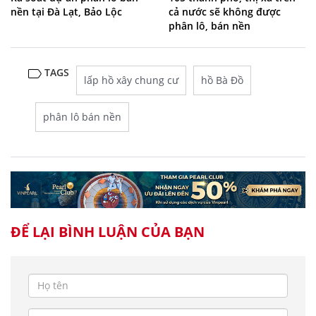
nền tại Đà Lạt, Bảo Lộc
cả nước sẽ không được
phân lô, bán nền
TAGS
lấp hồ xây chung cư
hồ Bà Đồ
phân lô bán nền
ĐỂ LẠI BÌNH LUẬN CỦA BẠN