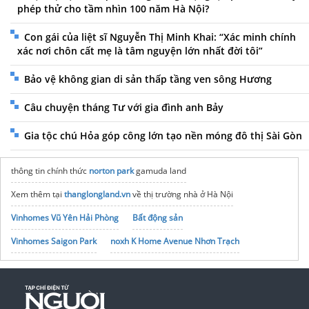
phép thử cho tầm nhìn 100 năm Hà Nội?
Con gái của liệt sĩ Nguyễn Thị Minh Khai: “Xác minh chính
xác nơi chôn cất mẹ là tâm nguyện lớn nhất đời tôi”
Bảo vệ không gian di sản thấp tầng ven sông Hương
Câu chuyện tháng Tư với gia đình anh Bảy
Gia tộc chú Hỏa góp công lớn tạo nền móng đô thị Sài Gòn
thông tin chính thức
norton park
gamuda land
Xem thêm tại
thanglongland.vn
về thị trường nhà ở Hà Nội
Vinhomes Vũ Yên Hải Phòng
Bất động sản
Vinhomes Saigon Park
noxh K Home Avenue Nhơn Trạch
Tập đoàn Bcons Group
mở bán
Nam Long Thuỷ Nguyên
giá tốt