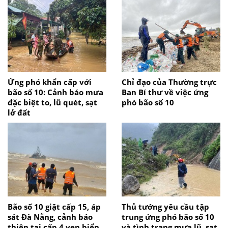
Ứng phó khẩn cấp với
Chỉ đạo của Thường trực
bão số 10: Cảnh báo mưa
Ban Bí thư về việc ứng
đặc biệt to, lũ quét, sạt
phó bão số 10
lở đất
Bão số 10 giật cấp 15, áp
Thủ tướng yêu cầu tập
sát Đà Nẵng, cảnh báo
trung ứng phó bão số 10
thiên tai cấp 4 ven biển
và tình trạng mưa lũ, sạt