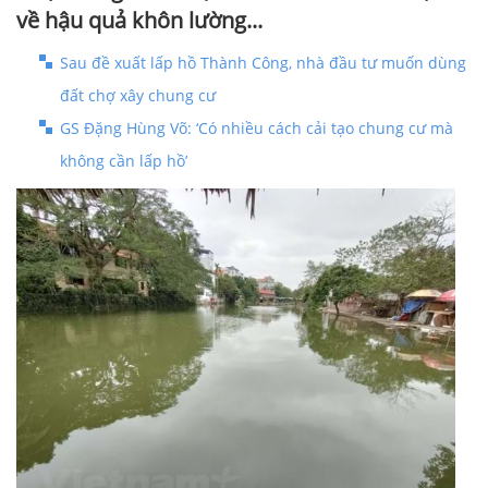
về hậu quả khôn lường...
Sau đề xuất lấp hồ Thành Công, nhà đầu tư muốn dùng
đất chợ xây chung cư
GS Đặng Hùng Võ: ‘Có nhiều cách cải tạo chung cư mà
không cần lấp hồ’