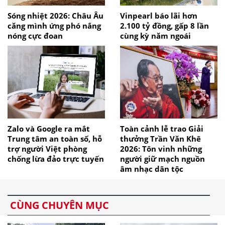
Sóng nhiệt 2026: Châu Âu
Vinpearl báo lãi hơn
căng mình ứng phó nắng
2.100 tỷ đồng, gấp 8 lần
nóng cực đoan
cùng kỳ năm ngoái
Zalo và Google ra mắt
Toàn cảnh lễ trao Giải
Trung tâm an toàn số, hỗ
thưởng Trần Văn Khê
trợ người Việt phòng
2026: Tôn vinh những
chống lừa đảo trực tuyến
người giữ mạch nguồn
âm nhạc dân tộc
CÙNG CHUYÊN MỤC