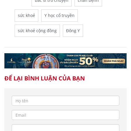
bác sĩ trò chuyện
chẩn bệnh
sức khoẻ
Y học cổ truyền
sức khoẻ cộng đồng
Đông Y
ĐỂ LẠI BÌNH LUẬN CỦA BẠN