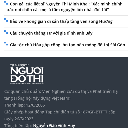
Con gái của liệt sĩ Nguyễn Thị Minh Khai: “Xác minh chính
xác nơi chôn cất mẹ là tâm nguyện lớn nhất đời tôi”
Bảo vệ không gian di sản thấp tầng ven sông Hương
Câu chuyện tháng Tư với gia đình anh Bảy
Gia tộc chú Hỏa góp công lớn tạo nền móng đô thị Sài Gòn
Cơ quan chủ quản: Viện Nghiên cứu đô thị và Phát triển hạ
tầng (Tổng hội Xây dựng Việt Nam)
Thành lập: 12/6/2006
Giấy phép hoạt động Tạp chí điện tử số 187/GP-BTTTT cấp
ngày 26/5/2023
Tổng biên tập:
Nguyễn Đào Vĩnh Huy