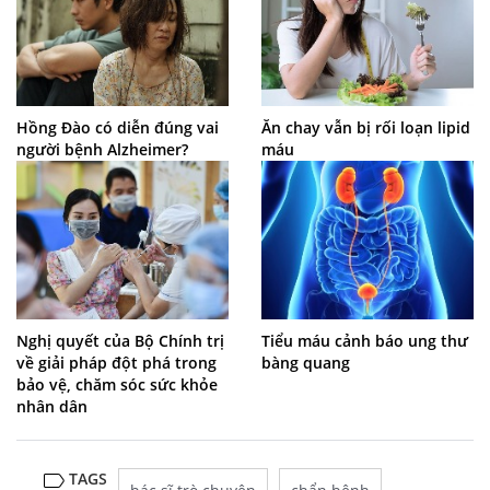
Hồng Đào có diễn đúng vai
Ăn chay vẫn bị rối loạn lipid
người bệnh Alzheimer?
máu
Nghị quyết của Bộ Chính trị
Tiểu máu cảnh báo ung thư
về giải pháp đột phá trong
bàng quang
bảo vệ, chăm sóc sức khỏe
nhân dân
TAGS