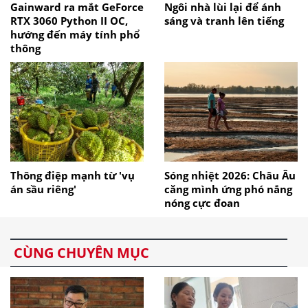
Gainward ra mắt GeForce
Ngôi nhà lùi lại để ánh
RTX 3060 Python II OC,
sáng và tranh lên tiếng
hướng đến máy tính phổ
thông
Thông điệp mạnh từ 'vụ
Sóng nhiệt 2026: Châu Âu
án sầu riêng'
căng mình ứng phó nắng
nóng cực đoan
CÙNG CHUYÊN MỤC