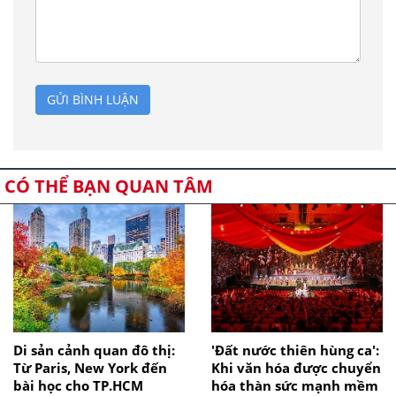
GỬI BÌNH LUẬN
CÓ THỂ BẠN QUAN TÂM
Di sản cảnh quan đô thị:
'Đất nước thiên hùng ca':
Từ Paris, New York đến
Khi văn hóa được chuyển
bài học cho TP.HCM
hóa thàn sức mạnh mềm