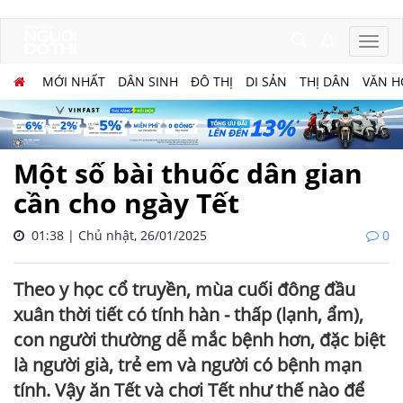
MỚI NHẤT
DÂN SINH
ĐÔ THỊ
DI SẢN
THỊ DÂN
VĂN H
Một số bài thuốc dân gian
cần cho ngày Tết
01:38 | Chủ nhật, 26/01/2025
0
​​​​​​​Theo y học cổ truyền, mùa cuối đông đầu
xuân thời tiết có tính hàn - thấp (lạnh, ẩm),
con người thường dễ mắc bệnh hơn, đặc biệt
là người già, trẻ em và người có bệnh mạn
tính. Vậy ăn Tết và chơi Tết như thế nào để