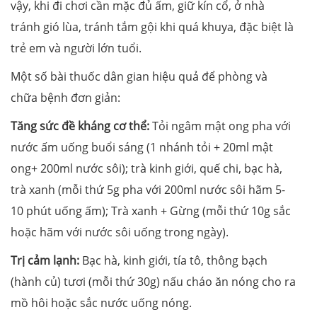
vậy, khi đi chơi cần mặc đủ ấm, giữ kín cổ, ở nhà
tránh gió lùa, tránh tắm gội khi quá khuya, đặc biệt là
trẻ em và người lớn tuổi.
Một số bài thuốc dân gian hiệu quả để phòng và
chữa bệnh đơn giản:
Tăng sức đề kháng cơ thể:
Tỏi ngâm mật ong pha với
nước ấm uống buổi sáng (1 nhánh tỏi + 20ml mật
ong+ 200ml nước sôi); trà kinh giới, quế chi, bạc hà,
trà xanh (mỗi thứ 5g pha với 200ml nước sôi hãm 5-
10 phút uống ấm); Trà xanh + Gừng (mỗi thứ 10g sắc
hoặc hãm với nước sôi uống trong ngày).
Trị cảm lạnh:
Bạc hà, kinh giới, tía tô, thông bạch
(hành củ) tươi (mỗi thứ 30g) nấu cháo ăn nóng cho ra
mồ hôi hoặc sắc nước uống nóng.