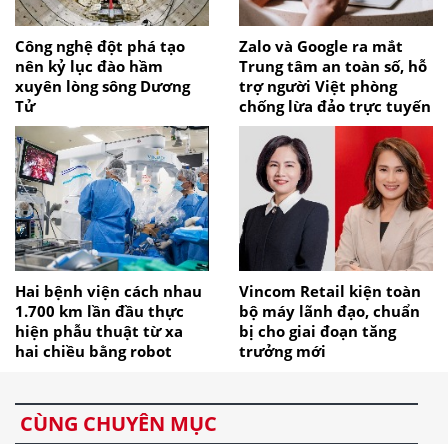
Công nghệ đột phá tạo
Zalo và Google ra mắt
nên kỷ lục đào hầm
Trung tâm an toàn số, hỗ
xuyên lòng sông Dương
trợ người Việt phòng
Tử
chống lừa đảo trực tuyến
Hai bệnh viện cách nhau
Vincom Retail kiện toàn
1.700 km lần đầu thực
bộ máy lãnh đạo, chuẩn
hiện phẫu thuật từ xa
bị cho giai đoạn tăng
hai chiều bằng robot
trưởng mới
CÙNG CHUYÊN MỤC