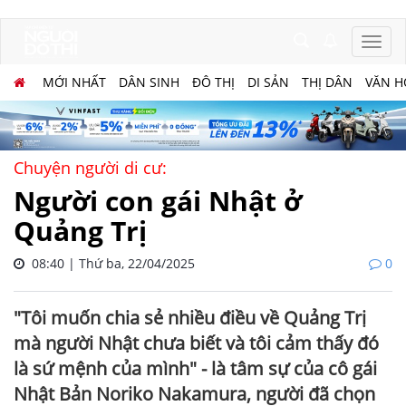
MỚI NHẤT
DÂN SINH
ĐÔ THỊ
DI SẢN
THỊ DÂN
VĂN H
Chuyện người di cư:
Người con gái Nhật ở
Quảng Trị
08:40 | Thứ ba, 22/04/2025
0
"Tôi muốn chia sẻ nhiều điều về Quảng Trị
mà người Nhật chưa biết và tôi cảm thấy đó
là sứ mệnh của mình" - là tâm sự của cô gái
Nhật Bản Noriko Nakamura, người đã chọn