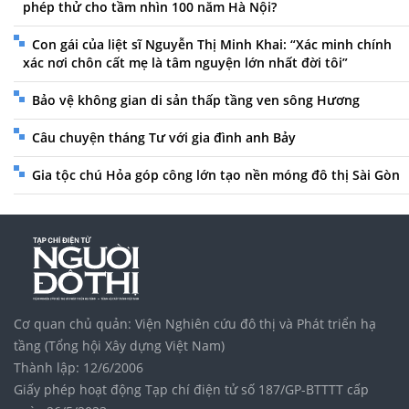
phép thử cho tầm nhìn 100 năm Hà Nội?
Con gái của liệt sĩ Nguyễn Thị Minh Khai: “Xác minh chính
xác nơi chôn cất mẹ là tâm nguyện lớn nhất đời tôi”
Bảo vệ không gian di sản thấp tầng ven sông Hương
Câu chuyện tháng Tư với gia đình anh Bảy
Gia tộc chú Hỏa góp công lớn tạo nền móng đô thị Sài Gòn
Cơ quan chủ quản: Viện Nghiên cứu đô thị và Phát triển hạ
tầng (Tổng hội Xây dựng Việt Nam)
Thành lập: 12/6/2006
Giấy phép hoạt động Tạp chí điện tử số 187/GP-BTTTT cấp