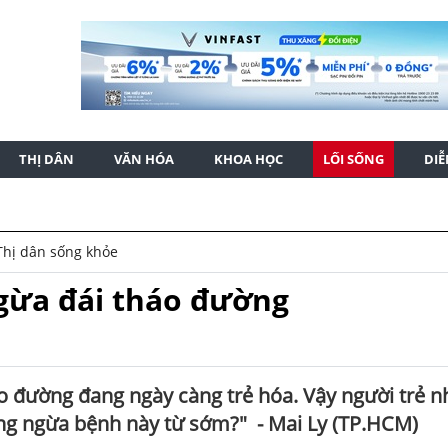
THỊ DÂN
VĂN HÓA
KHOA HỌC
LỐI SỐNG
DI
Thị dân sống khỏe
gừa đái tháo đường
áo đường đang ngày càng trẻ hóa. Vậy người trẻ 
hòng ngừa bệnh này từ sớm?" - Mai Ly (TP.HCM)