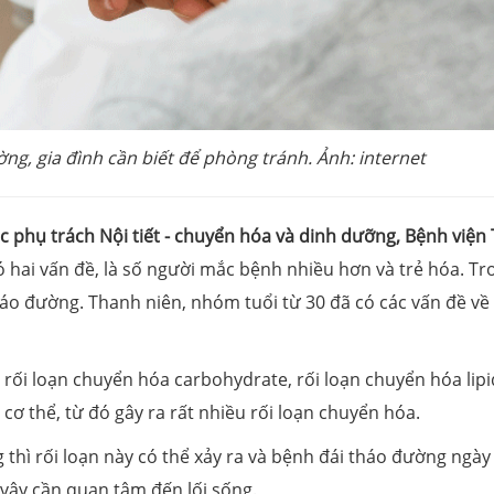
ng, gia đình cần biết để phòng tránh. Ảnh: internet
 phụ trách Nội tiết - chuyển hóa và dinh dưỡng, Bệnh viện
 hai vấn đề, là số người mắc bệnh nhiều hơn và trẻ hóa. Tr
háo đường. Thanh niên, nhóm tuổi từ 30 đã có các vấn đề về 
rối loạn chuyển hóa carbohydrate, rối loạn chuyển hóa lipi
 cơ thể, từ đó gây ra rất nhiều rối loạn chuyển hóa.
g thì rối loạn này có thể xảy ra và bệnh đái tháo đường ngày
 vậy cần quan tâm đến lối sống.