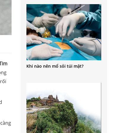
 Tim
Khi nào nên mổ sỏi túi mật?
ong
rối
d
 càng