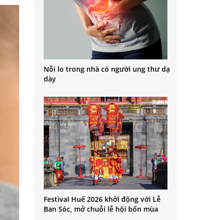
Nỗi lo trong nhà có người ung thư dạ
dày
Festival Huế 2026 khởi động với Lễ
Ban Sóc, mở chuỗi lễ hội bốn mùa