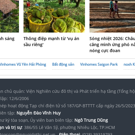
ánh sáng
Thông điệp mạnh từ 'vụ án
Sóng nhiệt 2026: Châ
sầu riêng'
căng mình ứng phó n
nóng cực đoan
Vinhomes Vũ Yên Hải Phòng
Bất động sản
Vinhomes Saigon Park
noxh 
n chủ quản: Viện Nghiên cứu đô thị và Phát triển hạ tầng (Tổng hộ
lập: 12/6/2006
hép hoạt động Tạp chí điện tử số 187/GP-BTTTT cấp ngày 26/5/202
iên tập:
Nguyễn Đào Vĩnh Huy
hư ký tòa soạn, Ủy viên ban biên tập:
Ngô Trung Dũng
n và trị sự
: 386/55 Lê Văn Sỹ, phường Nhiêu Lộc, TP.HCM
toasoan@nguoidothi.net.vn.
Điện thoại
: (028) 39319793