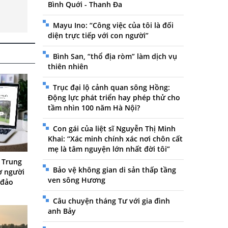
Bình Quới - Thanh Đa
Mayu Ino: “Công việc của tôi là đối
diện trực tiếp với con người”
Bình San, “thổ địa ròm” làm dịch vụ
thiên nhiên
Trục đại lộ cảnh quan sông Hồng:
Động lực phát triển hay phép thử cho
tầm nhìn 100 năm Hà Nội?
Con gái của liệt sĩ Nguyễn Thị Minh
Khai: “Xác minh chính xác nơi chôn cất
mẹ là tâm nguyện lớn nhất đời tôi”
t Trung
Bảo vệ không gian di sản thấp tầng
ợ người
ven sông Hương
 đảo
Câu chuyện tháng Tư với gia đình
anh Bảy