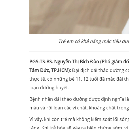
Trẻ em có khả năng mắc tiểu đườ
PGS-TS-BS. Nguyễn Thị Bích Đào (Phó giám đốc
Tâm Đức, TP.HCM):
Đại dịch đái tháo đường có
thực tế, có những bé 11, 12 tuổi đã mắc đái t
loạn đường huyết.
Bệnh nhân đái tháo đường được định nghĩa là 
máu và rối loạn các vi chất, khoáng chất trong
Vì vậy, khi còn trẻ mà không kiểm soát lối sốn
tăng. Khi trẻ hóa sẽ gây ra biến chứng sớm, vì