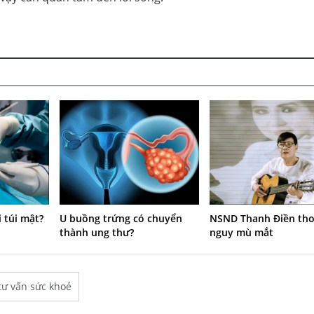
 túi mật?
U buồng trứng có chuyển
NSND Thanh Điền tho
thành ung thư?
nguy mù mắt
tư vấn sức khoẻ