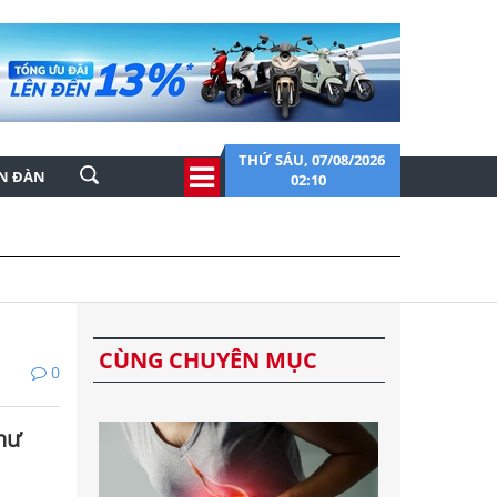
THỨ SÁU, 07/08/2026
ỄN ĐÀN
02:10
CÙNG CHUYÊN MỤC
0
như