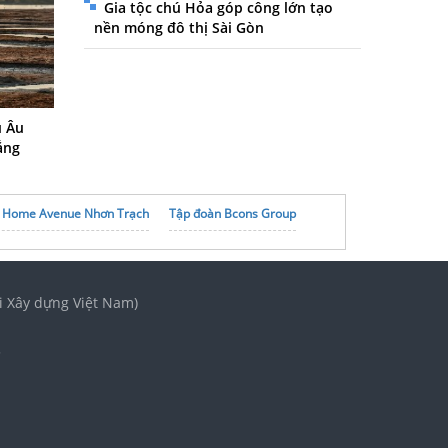
Gia tộc chú Hỏa góp công lớn tạo
nền móng đô thị Sài Gòn
u Âu
ắng
K Home Avenue Nhơn Trạch
Tập đoàn Bcons Group
i Xây dựng Việt Nam)
3