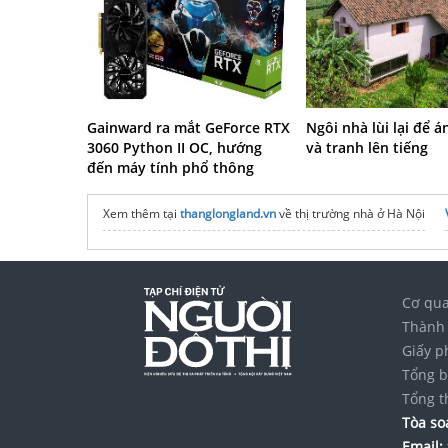
Gainward ra mắt GeForce RTX
Ngôi nhà lùi lại để 
3060 Python II OC, hướng
và tranh lên tiếng
đến máy tính phổ thông
Xem thêm tại
thanglongland.vn
về thị trường nhà ở Hà Nội
Cơ qua
Thành 
Giấy p
Tổng b
Tổng t
Tòa soạ
Email: