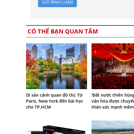
GỬI BÌNH LUẬN
CÓ THỂ BẠN QUAN TÂM
Di sản cảnh quan đô thị: Từ
'Đất nước thiên hùng
Paris, New York đến bài học
văn hóa được chuyể
cho TP.HCM
thàn sức mạnh mềm 