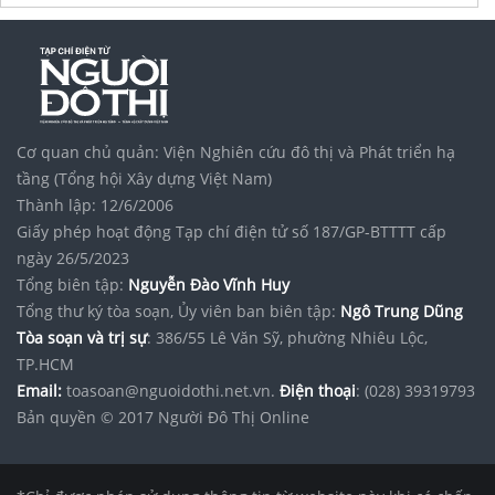
Funas lắp nhà chòi hợp kim nhôm
cho thue can ho celadon city
Website
https://bconsbienhoa.com.vn/
cđt
Emerald River Park
vị trí Lái Thiêu
thiết kế thi công phòng ngủ gò vấp
Cơ quan chủ quản: Viện Nghiên cứu đô thị và Phát triển hạ
Cập nhật
tiến độ dự án Serena Riverside
tầng (Tổng hội Xây dựng Việt Nam)
Hùng Hiền bán ống cao su ống nhựa
Thành lập: 12/6/2006
Giấy phép hoạt động Tạp chí điện tử số 187/GP-BTTTT cấp
Bảng giá MT Eastmark City
mới nhất
ngày 26/5/2023
suanhatrongoiantam chuyên
Sửa nhà hà nội
Tiết kiệm
Tổng biên tập:
Nguyễn Đào Vĩnh Huy
Tổng thư ký tòa soạn, Ủy viên ban biên tập:
Ngô Trung Dũng
Máy đầm cóc
chính hãng
Tòa soạn và trị sự
: 386/55 Lê Văn Sỹ, phường Nhiêu Lộc,
TP.HCM
Email:
toasoan@nguoidothi.net.vn.
Điện thoại
: (028) 39319793
Bản quyền © 2017 Người Đô Thị Online