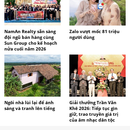
NamAn Realty sẵn sàng
Zalo vượt mốc 81 triệu
đội ngũ bán hàng cùng
người dùng
Sun Group cho kế hoạch
nửa cuối năm 2026
Ngôi nhà lùi lại để ánh
Giải thưởng Trần Văn
sáng và tranh lên tiếng
Khê 2026: Tiếp tục gìn
giữ, trao truyền giá trị
của âm nhạc dân tộc