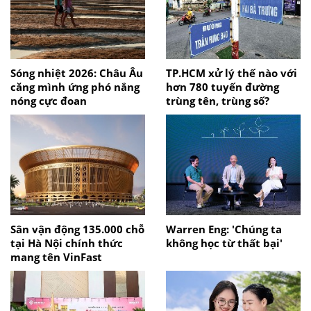
Sóng nhiệt 2026: Châu Âu
TP.HCM xử lý thế nào với
căng mình ứng phó nắng
hơn 780 tuyến đường
nóng cực đoan
trùng tên, trùng số?
Sân vận động 135.000 chỗ
Warren Eng: 'Chúng ta
tại Hà Nội chính thức
không học từ thất bại'
mang tên VinFast