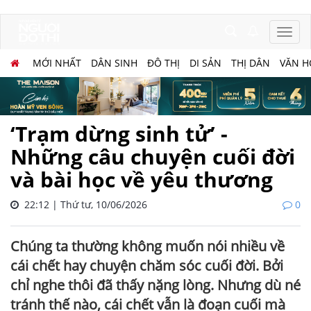
MỚI NHẤT
DÂN SINH
ĐÔ THỊ
DI SẢN
THỊ DÂN
VĂN H
‘Trạm dừng sinh tử’ -
Những câu chuyện cuối đời
và bài học về yêu thương
22:12 | Thứ tư, 10/06/2026
0
Chúng ta thường không muốn nói nhiều về
cái chết hay chuyện chăm sóc cuối đời. Bởi
chỉ nghe thôi đã thấy nặng lòng. Nhưng dù né
tránh thế nào, cái chết vẫn là đoạn cuối mà