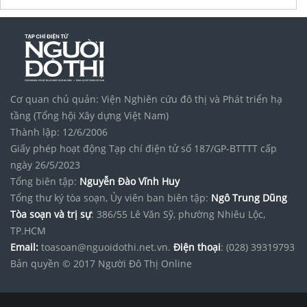
Cơ quan chủ quản: Viện Nghiên cứu đô thị và Phát triển hạ
tầng (Tổng hội Xây dựng Việt Nam)
Thành lập: 12/6/2006
Giấy phép hoạt động Tạp chí điện tử số 187/GP-BTTTT cấp
ngày 26/5/2023
Tổng biên tập:
Nguyễn Đào Vĩnh Huy
Tổng thư ký tòa soạn, Ủy viên ban biên tập:
Ngô Trung Dũng
Tòa soạn và trị sự
: 386/55 Lê Văn Sỹ, phường Nhiêu Lộc,
TP.HCM
Email:
toasoan@nguoidothi.net.vn.
Điện thoại
: (028) 39319793
Bản quyền © 2017 Người Đô Thị Online