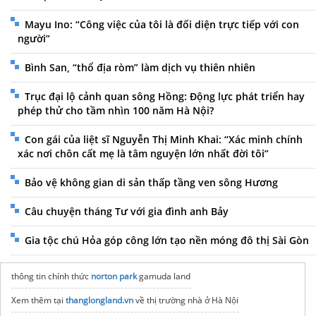
Mayu Ino: “Công việc của tôi là đối diện trực tiếp với con
người”
Bình San, “thổ địa ròm” làm dịch vụ thiên nhiên
Trục đại lộ cảnh quan sông Hồng: Động lực phát triển hay
phép thử cho tầm nhìn 100 năm Hà Nội?
Con gái của liệt sĩ Nguyễn Thị Minh Khai: “Xác minh chính
xác nơi chôn cất mẹ là tâm nguyện lớn nhất đời tôi”
Bảo vệ không gian di sản thấp tầng ven sông Hương
Câu chuyện tháng Tư với gia đình anh Bảy
Gia tộc chú Hỏa góp công lớn tạo nền móng đô thị Sài Gòn
thông tin chính thức
norton park
gamuda land
Xem thêm tại
thanglongland.vn
về thị trường nhà ở Hà Nội