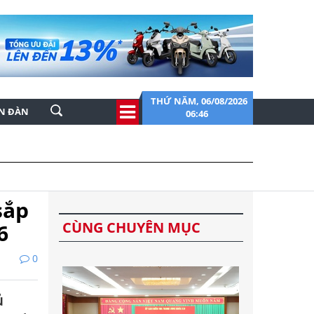
THỨ NĂM, 06/08/2026
ỄN ĐÀN
06:46
sắp
CÙNG CHUYÊN MỤC
6
0
ủ