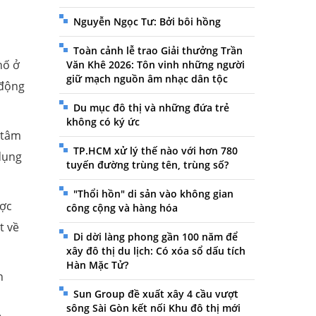
Nguyễn Ngọc Tư: Bởi bôi hồng
Toàn cảnh lễ trao Giải thưởng Trần
hố ở
Văn Khê 2026: Tôn vinh những người
giữ mạch nguồn âm nhạc dân tộc
 động
Du mục đô thị và những đứa trẻ
không có ký ức
 tâm
TP.HCM xử lý thế nào với hơn 780
dụng
tuyến đường trùng tên, trùng số?
"Thổi hồn" di sản vào không gian
ược
công cộng và hàng hóa
t về
Di dời làng phong gần 100 năm để
xây đô thị du lịch: Có xóa sổ dấu tích
Hàn Mặc Tử?
n
Sun Group đề xuất xây 4 cầu vượt
sông Sài Gòn kết nối Khu đô thị mới