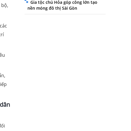
Gia tộc chú Hỏa góp công lớn tạo
 bộ,
nền móng đô thị Sài Gòn
 các
rí
yêu
ẩn,
tiếp
 dân
đối