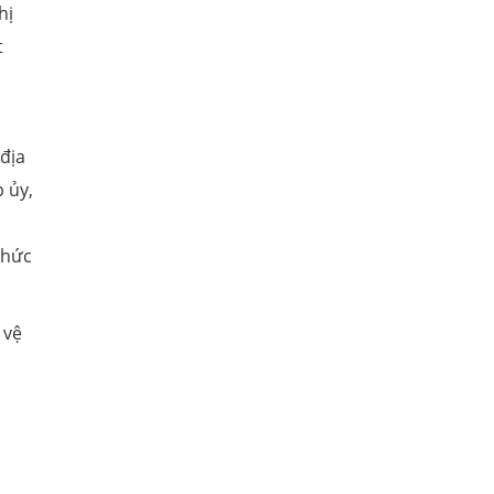
hị
t
địa
p ủy,
n
phức
 vệ