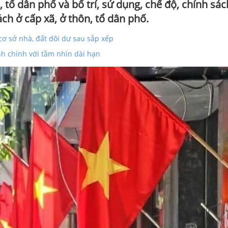
 tổ dân phố và bố trí, sử dụng, chế độ, chính sác
ch ở cấp xã, ở thôn, tổ dân phố.
cơ sở nhà, đất dôi dư sau sắp xếp
h chính với tầm nhìn dài hạn