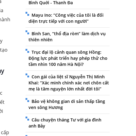
à
Bình Quới - Thanh Đa
ia
Mayu Ino: “Công việc của tôi là đối
thành
diện trực tiếp với con người”
Bình San, “thổ địa ròm” làm dịch vụ
thiên nhiên
uy
 tạo
Trục đại lộ cảnh quan sông Hồng:
Động lực phát triển hay phép thử cho
tầm nhìn 100 năm Hà Nội?
ày
Con gái của liệt sĩ Nguyễn Thị Minh
Khai: “Xác minh chính xác nơi chôn cất
mẹ là tâm nguyện lớn nhất đời tôi”
ớc
Bảo vệ không gian di sản thấp tầng
ết
ven sông Hương
ới
Câu chuyện tháng Tư với gia đình
anh Bảy
 cấp