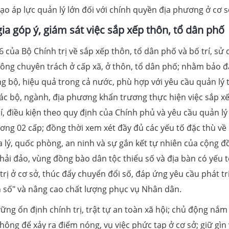
tạo áp lực quản lý lớn đối với chính quyền địa phương ở cơ s
 góp ý, giám sát việc sắp xếp thôn, tổ dân phố
 của Bộ Chính trị về sắp xếp thôn, tổ dân phố và bố trí, sử 
hông chuyên trách ở cấp xã, ở thôn, tổ dân phố; nhằm bảo 
ng bộ, hiệu quả trong cả nước, phù hợp với yêu cầu quản lý 
ác bộ, ngành, địa phương khẩn trương thực hiện việc sắp x
, điều kiện theo quy định của Chính phủ và yêu cầu quản lý
ng 02 cấp; đồng thời xem xét đầy đủ các yếu tố đặc thù về 
ịa lý, quốc phòng, an ninh và sự gắn kết tự nhiên của cộng 
i, hải đảo, vùng đồng bào dân tộc thiểu số và địa bàn có yếu 
trị ở cơ sở, thúc đẩy chuyển đổi số, đáp ứng yêu cầu phát tr
n số" và nâng cao chất lượng phục vụ Nhân dân.
vững ổn định chính trị, trật tự an toàn xã hội; chủ động nắm
 không để xảy ra điểm nóng, vụ việc phức tạp ở cơ sở; giữ gìn