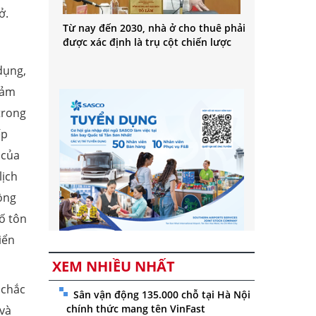
ở.
Từ nay đến 2030, nhà ở cho thuê phải
được xác định là trụ cột chiến lược
dụng,
đảm
trong
ếp
 của
lịch
đồng
tố tôn
iển
XEM NHIỀU NHẤT
 chắc
Sân vận động 135.000 chỗ tại Hà Nội
chính thức mang tên VinFast
 và