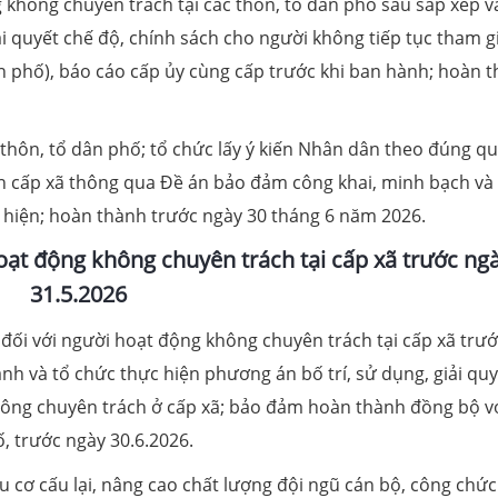
không chuyên trách tại các thôn, tổ dân phố sau sắp xếp v
ải quyết chế độ, chính sách cho người không tiếp tục tham g
n phố), báo cáo cấp ủy cùng cấp trước khi ban hành; hoàn 
hôn, tổ dân phố; tổ chức lấy ý kiến Nhân dân theo đúng q
ân cấp xã thông qua Đề án bảo đảm công khai, minh bạch và
c hiện; hoàn thành trước ngày 30 tháng 6 năm 2026.
oạt động không chuyên trách tại cấp xã trước ng
31.5.2026
đối với người hoạt động không chuyên trách tại cấp xã trư
nh và tổ chức thực hiện phương án bố trí, sử dụng, giải quy
không chuyên trách ở cấp xã; bảo đảm hoàn thành đồng bộ v
ố, trước ngày 30.6.2026.
u cơ cấu lại, nâng cao chất lượng đội ngũ cán bộ, công chức