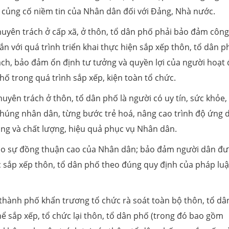
 củng cố niềm tin của Nhân dân đối với Đảng, Nhà nước.
huyên trách ở cấp xã, ở thôn, tổ dân phố phải bảo đảm công
n với quá trình triển khai thực hiện sắp xếp thôn, tổ dân p
ách, bảo đảm ổn định tư tưởng và quyền lợi của người hoạt
hố trong quá trình sắp xếp, kiện toàn tổ chức.
uyên trách ở thôn, tổ dân phố là người có uy tín, sức khỏe,
chúng nhân dân, từng bước trẻ hoá, nâng cao trình độ ứng 
ồng và chất lượng, hiệu quả phục vụ Nhân dân.
tạo sự đồng thuận cao của Nhân dân; bảo đảm người dân đ
ệc sắp xếp thôn, tổ dân phố theo đúng quy định của pháp luậ
thành phố khẩn trương tổ chức rà soát toàn bộ thôn, tổ dâ
ể sắp xếp, tổ chức lại thôn, tổ dân phố (trong đó bao gồm