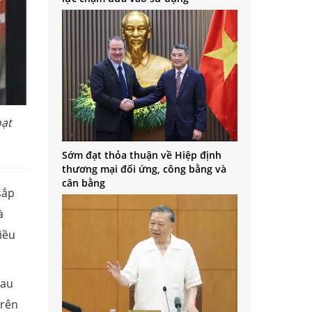
oạt
Sớm đạt thỏa thuận về Hiệp định
thương mại đối ứng, công bằng và
cân bằng
sắp
à
iều
Sau
trên