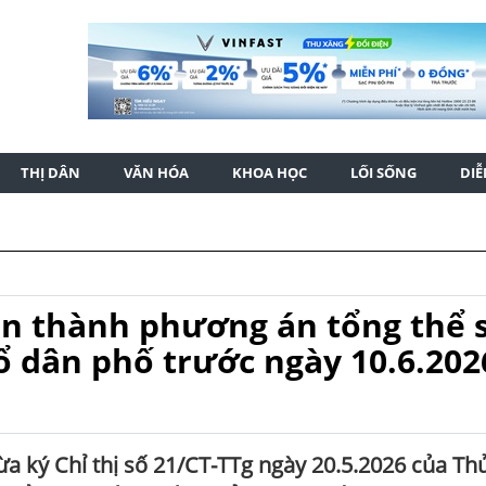
THỊ DÂN
VĂN HÓA
KHOA HỌC
LỐI SỐNG
DI
n thành phương án tổng thể 
tổ dân phố trước ngày 10.6.202
a ký Chỉ thị số 21/CT-TTg ngày 20.5.2026 của Th