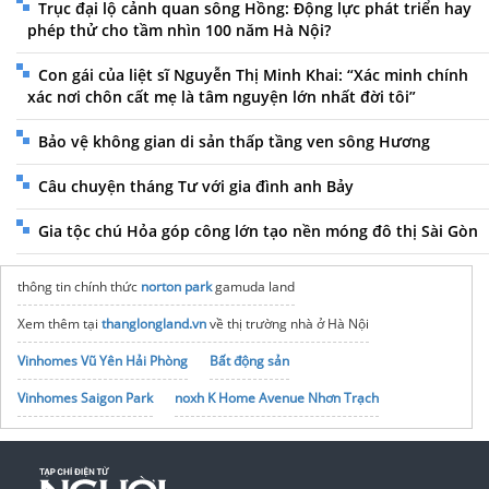
Trục đại lộ cảnh quan sông Hồng: Động lực phát triển hay
phép thử cho tầm nhìn 100 năm Hà Nội?
Con gái của liệt sĩ Nguyễn Thị Minh Khai: “Xác minh chính
xác nơi chôn cất mẹ là tâm nguyện lớn nhất đời tôi”
Bảo vệ không gian di sản thấp tầng ven sông Hương
Câu chuyện tháng Tư với gia đình anh Bảy
Gia tộc chú Hỏa góp công lớn tạo nền móng đô thị Sài Gòn
thông tin chính thức
norton park
gamuda land
Xem thêm tại
thanglongland.vn
về thị trường nhà ở Hà Nội
Vinhomes Vũ Yên Hải Phòng
Bất động sản
Vinhomes Saigon Park
noxh K Home Avenue Nhơn Trạch
Tập đoàn Bcons Group