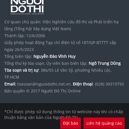
Cơ quan chủ quản: Viện Nghiên cứu đô thị và Phát triển hạ
tầng (Tổng hội Xây dựng Việt Nam)
Thành lập: 12/6/2006
Giấy phép hoạt động Tạp chí điện tử số 187/GP-BTTTT cấp
ngày 26/5/2023
Tổng biên tập:
Nguyễn Đào Vĩnh Huy
Tổng thư ký tòa soạn, Ủy viên ban biên tập:
Ngô Trung Dũng
Tòa soạn và trị sự
: 386/55 Lê Văn Sỹ, phường Nhiêu Lộc,
TP.HCM
Email:
toasoan@nguoidothi.net.vn.
Điện thoại
: (028) 39319793
Bản quyền © 2017 Người Đô Thị Online
*Chỉ được phép sử dụng thông tin từ website này khi có chấp
thuận bằng văn bản của Người Đô Thị.
Đặt báo
Liên hệ quảng cáo