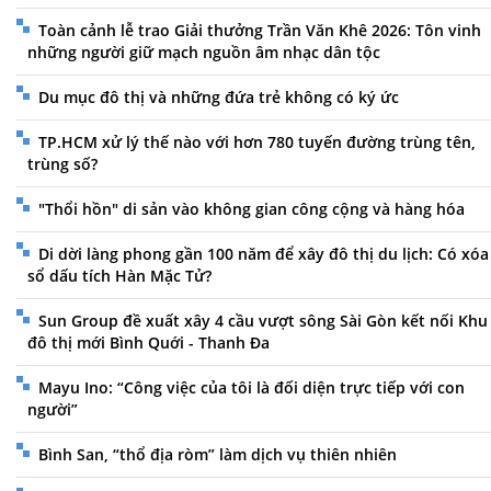
Toàn cảnh lễ trao Giải thưởng Trần Văn Khê 2026: Tôn vinh
những người giữ mạch nguồn âm nhạc dân tộc
Du mục đô thị và những đứa trẻ không có ký ức
TP.HCM xử lý thế nào với hơn 780 tuyến đường trùng tên,
trùng số?
"Thổi hồn" di sản vào không gian công cộng và hàng hóa
Di dời làng phong gần 100 năm để xây đô thị du lịch: Có xóa
sổ dấu tích Hàn Mặc Tử?
Sun Group đề xuất xây 4 cầu vượt sông Sài Gòn kết nối Khu
đô thị mới Bình Quới - Thanh Đa
Mayu Ino: “Công việc của tôi là đối diện trực tiếp với con
người”
Bình San, “thổ địa ròm” làm dịch vụ thiên nhiên