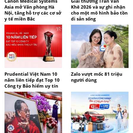
Canon Medical Systems
Giải thưởng Trần Văn
Asia mở Văn phòng Hà
Khê 2026 và sự ghi nhận
Nội, tăng hỗ trợ các cơ sở
cho một mô hình bảo tồn
y tế miền Bắc
di sản sống
Prudential Việt Nam 10
Zalo vượt mốc 81 triệu
năm liên tiếp đạt Top 10
người dùng
Công ty Bảo hiểm uy tín