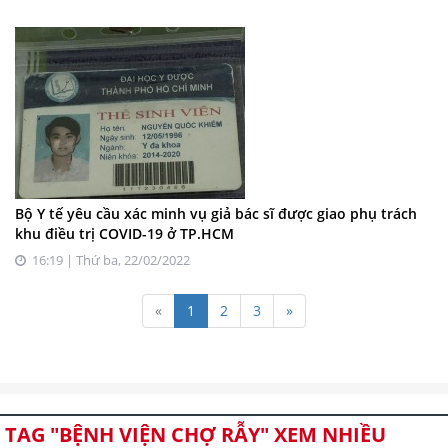
Bộ Y tế yêu cầu xác minh vụ giả bác sĩ được giao phụ trách
khu điều trị COVID-19 ở TP.HCM
16:19 | Thứ ba, 22/02/2022
«
1
2
3
»
TAG "BỆNH VIỆN CHỢ RẪY" XEM NHIỀU