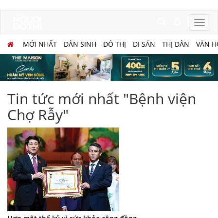
MỚI NHẤT
DÂN SINH
ĐÔ THỊ
DI SẢN
THỊ DÂN
VĂN H
Tin tức mới nhất "Bệnh viện
Chợ Rẫy"