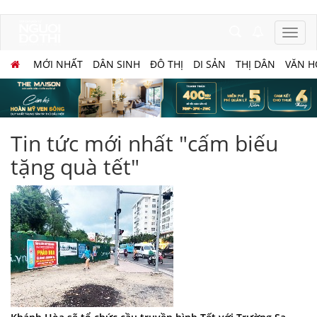
MỚI NHẤT
DÂN SINH
ĐÔ THỊ
DI SẢN
THỊ DÂN
VĂN H
Tin tức mới nhất "cấm biếu
tặng quà tết"