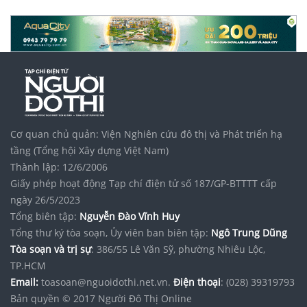
Cơ quan chủ quản: Viện Nghiên cứu đô thị và Phát triển hạ
tầng (Tổng hội Xây dựng Việt Nam)
Thành lập: 12/6/2006
Giấy phép hoạt động Tạp chí điện tử số 187/GP-BTTTT cấp
ngày 26/5/2023
Tổng biên tập:
Nguyễn Đào Vĩnh Huy
Tổng thư ký tòa soạn, Ủy viên ban biên tập:
Ngô Trung Dũng
Tòa soạn và trị sự
: 386/55 Lê Văn Sỹ, phường Nhiêu Lộc,
TP.HCM
Email:
toasoan@nguoidothi.net.vn.
Điện thoại
: (028) 39319793
Bản quyền © 2017 Người Đô Thị Online