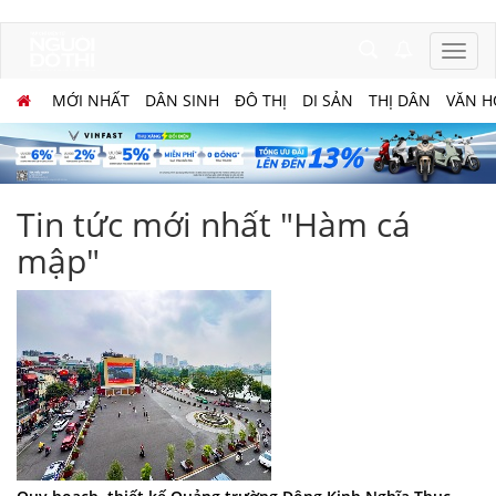
MỚI NHẤT
DÂN SINH
ĐÔ THỊ
DI SẢN
THỊ DÂN
VĂN H
Tin tức mới nhất "Hàm cá
mập"