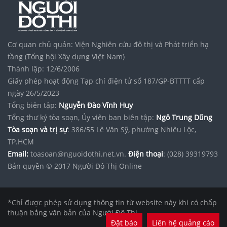
Cơ quan chủ quản: Viện Nghiên cứu đô thị và Phát triển hạ
tầng (Tổng hội Xây dựng Việt Nam)
Thành lập: 12/6/2006
Giấy phép hoạt động Tạp chí điện tử số 187/GP-BTTTT cấp
ngày 26/5/2023
Tổng biên tập:
Nguyễn Đào Vĩnh Huy
Tổng thư ký tòa soạn, Ủy viên ban biên tập:
Ngô Trung Dũng
Tòa soạn và trị sự
: 386/55 Lê Văn Sỹ, phường Nhiêu Lộc,
TP.HCM
Email:
toasoan@nguoidothi.net.vn.
Điện thoại
: (028) 39319793
Bản quyền © 2017 Người Đô Thị Online
*Chỉ được phép sử dụng thông tin từ website này khi có chấp
thuận bằng văn bản của Người Đô Thị.
Đặt báo
Liên hệ quảng cáo