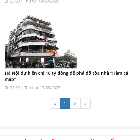
23:00 | Thứ tư, 19/03/2025
Hà Nội dự kiến chi 18 tỷ đồng để phá dỡ tòa nhà “Hàm cá
mập”
22:59 | Thứ hai, 17/03/2025
«
1
2
»