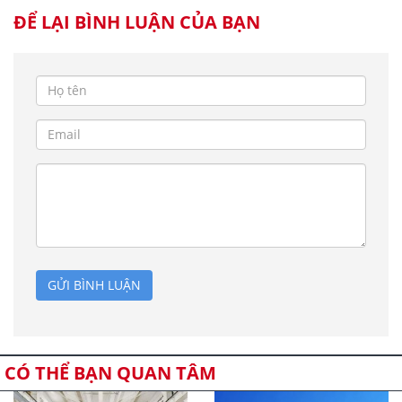
ĐỂ LẠI BÌNH LUẬN CỦA BẠN
GỬI BÌNH LUẬN
CÓ THỂ BẠN QUAN TÂM