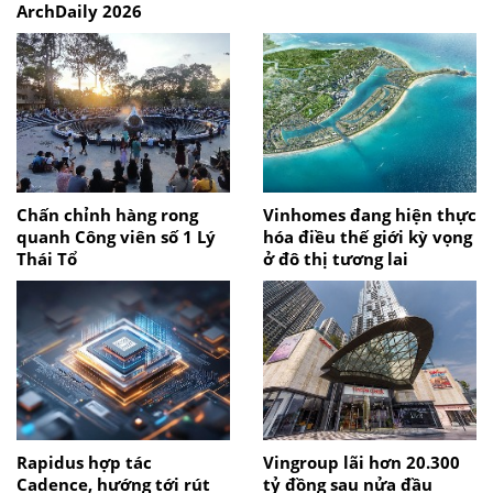
ArchDaily 2026
Chấn chỉnh hàng rong
Vinhomes đang hiện thực
quanh Công viên số 1 Lý
hóa điều thế giới kỳ vọng
Thái Tổ
ở đô thị tương lai
Rapidus hợp tác
Vingroup lãi hơn 20.300
Cadence, hướng tới rút
tỷ đồng sau nửa đầu