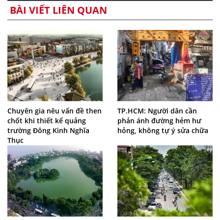
BÀI VIẾT LIÊN QUAN
Chuyên gia nêu vấn đề then
TP.HCM: Người dân cần
chốt khi thiết kế quảng
phản ánh đường hẻm hư
trường Đông Kinh Nghĩa
hỏng, không tự ý sửa chữa
Thục