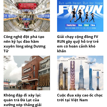
Công nghệ đột phá tạo
Giải chạy cộng đồng FV
nên kỷ lục đào hầm
RUN gây quỹ hỗ trợ trẻ
xuyên lòng sông Dương
em có hoàn cảnh khó
Tử
khăn
Không đập đi xây lại:
Cuộc đua xây cao ốc chọc
quán trà Đà Lạt của
trời tại Việt Nam
xưởng xép thắng giải