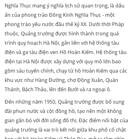
Nghĩa Thục mang ý nghĩa lịch sử quan trọng, là dấu
ấn của phong trào Đông Kinh Nghĩa Thục - một
phong trào yêu nước đầu thế kỷ XX. Dưới thời Pháp
thuộc, Quảng trường được hình thành trong quá
trình quy hoạch Hà Nội, gắn liền với hệ thống tàu
điện và ga tàu điện ven Hồ Hoàn Kiếm. Hệ thống tàu
điện tại Hà Nội được xây dựng với quy mô lớn bao
gồm sáu tuyến chính, chạy từ hồ Hoàn Kiếm qua các
khu vực như Hàng Đường, chợ Đồng Xuân, Quán
Thánh, Bách Thảo, lên đến Bưởi và ra ngoại ô.
Đến những năm 1950, Quảng trường được bổ sung
đài phun nước và cột đồng hồ, tạo nên một không
gian gắn bó với đời sống đô thị. Đặc điểm nổi bật của
quảng trường là vai trò kết nối giữa khu phố cổ chật
hẹp với hồ Hoàn Kiếm và Tháp Rùa, mở ra tầm nhìn