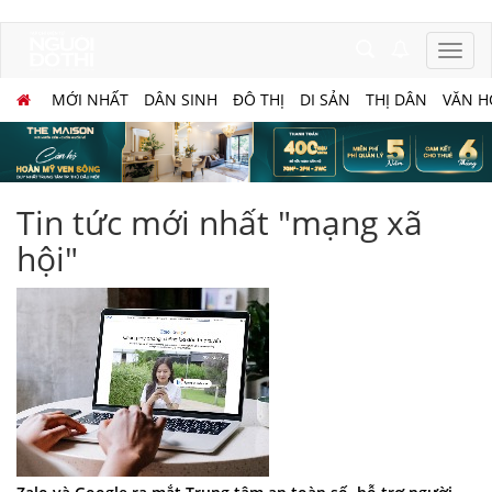
MỚI NHẤT
DÂN SINH
ĐÔ THỊ
DI SẢN
THỊ DÂN
VĂN H
Tin tức mới nhất "mạng xã
hội"