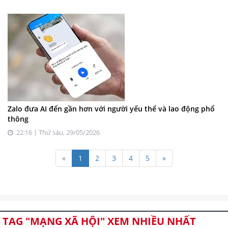
Zalo đưa AI đến gần hơn với người yếu thế và lao động phổ
thông
22:16 | Thứ sáu, 29/05/2026
«
1
2
3
4
5
»
TAG "MẠNG XÃ HỘI" XEM NHIỀU NHẤT