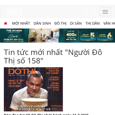
MỚI NHẤT
DÂN SINH
ĐÔ THỊ
DI SẢN
THỊ DÂN
VĂN H
Tin tức mới nhất "Người Đô
Thị số 158"