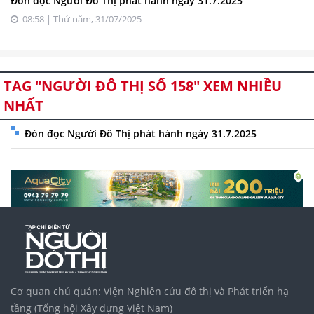
Đón đọc Người Đô Thị phát hành ngày 31.7.2025
08:58 | Thứ năm, 31/07/2025
TAG "NGƯỜI ĐÔ THỊ SỐ 158" XEM NHIỀU
NHẤT
Đón đọc Người Đô Thị phát hành ngày 31.7.2025
Cơ quan chủ quản: Viện Nghiên cứu đô thị và Phát triển hạ
tầng (Tổng hội Xây dựng Việt Nam)