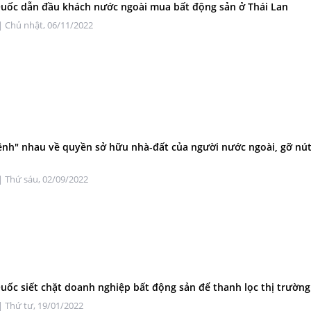
uốc dẫn đầu khách nước ngoài mua bất động sản ở Thái Lan
| Chủ nhật, 06/11/2022
ênh" nhau về quyền sở hữu nhà-đất của người nước ngoài, gỡ nút
| Thứ sáu, 02/09/2022
uốc siết chặt doanh nghiệp bất động sản để thanh lọc thị trường
| Thứ tư, 19/01/2022