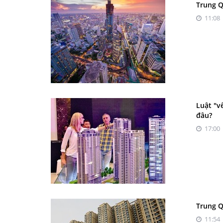
Trung Q
11:08 
Luật "v
đâu?
17:00 
Trung Q
11:54 