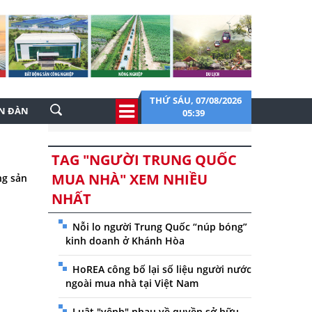
THỨ SÁU, 07/08/2026
ỄN ĐÀN
05:39
TAG "NGƯỜI TRUNG QUỐC
MUA NHÀ" XEM NHIỀU
ng sản
NHẤT
Nỗi lo người Trung Quốc “núp bóng”
kinh doanh ở Khánh Hòa
HoREA công bố lại số liệu người nước
ngoài mua nhà tại Việt Nam
Luật "vênh" nhau về quyền sở hữu