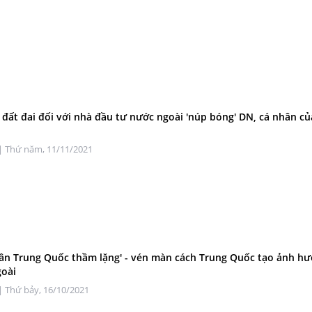
 đất đai đối với nhà đầu tư nước ngoài 'núp bóng' DN, cá nhân củ
| Thứ năm, 11/11/2021
ân Trung Quốc thầm lặng' - vén màn cách Trung Quốc tạo ảnh h
goài
| Thứ bảy, 16/10/2021