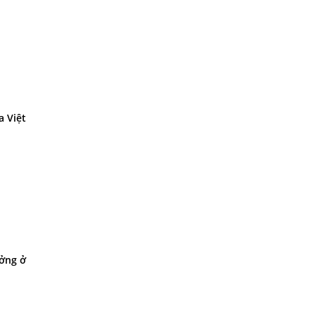
a Việt
ưởng ở