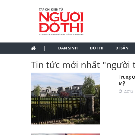
|
DÂN SINH
ĐÔ THỊ
DI SẢN
Tin tức mới nhất "người
Trung Q
Mỹ
22:12 