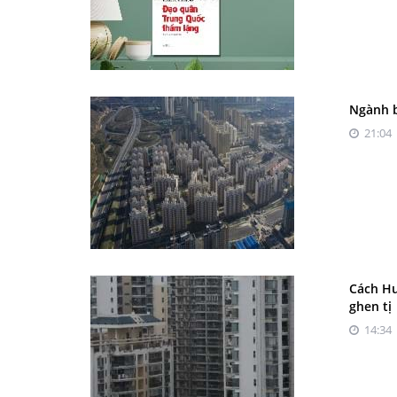
Ngành b
21:04 
Cách Hu
ghen tị
14:34 