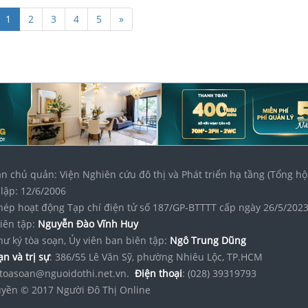
1
2
3
4
5
»
n chủ quản: Viện Nghiên cứu đô thị và Phát triển hạ tầng (Tổng hộ
lập: 12/6/2006
hép hoạt động Tạp chí điện tử số 187/GP-BTTTT cấp ngày 26/5/202
iên tập:
Nguyễn Đào Vĩnh Huy
hư ký tòa soạn, Ủy viên ban biên tập:
Ngô Trung Dũng
n và trị sự
: 386/55 Lê Văn Sỹ, phường Nhiêu Lộc, TP.HCM
toasoan@nguoidothi.net.vn.
Điện thoại
: (028) 39319793
yền © 2017 Người Đô Thị Online