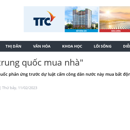
THỊ DÂN
VĂN HÓA
KHOA HỌC
LỐI SỐNG
DI
 trung quốc mua nhà"
uốc phản ứng trước dự luật cấm công dân nước này mua bất độ
| Thứ bảy, 11/02/2023