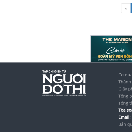
«
Cơ qua
Thành 
Giấy p
Tổng b
Tổng t
Tòa soạ
Email:
Bản qu