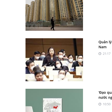
Quản lý
Nam
21:17 
'Đạo qu
nước n
10:50 