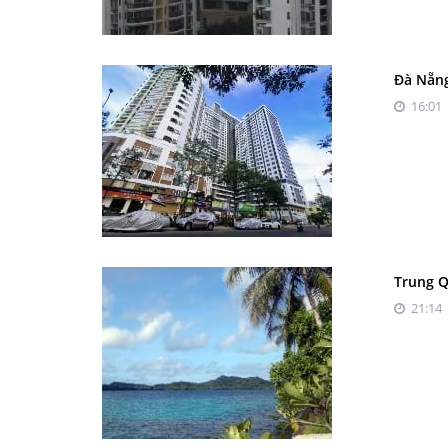
Đà Nẵng
16:01 
Trung Q
21:14 