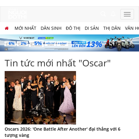
MỚI NHẤT
DÂN SINH
ĐÔ THỊ
DI SẢN
THỊ DÂN
VĂN H
Tin tức mới nhất "Oscar"
Oscars 2026: 'One Battle After Another' đại thắng với 6
tượng vàng