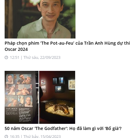
Pháp chọn phim ‘The Pot-au-Feu’ của Trần Anh Hùng dự thi
Oscar 2024
12:51 | Thứ sáu, 22/09/2023
50 năm Oscar 'The Godfather': Họ đã làm gì với 'Bố già'?
16:35 | Thứ bảy, 15/04/2023