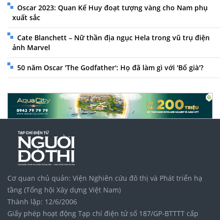
Oscar 2023: Quan Kế Huy đoạt tượng vàng cho Nam phụ
xuất sắc
Cate Blanchett – Nữ thần địa ngục Hela trong vũ trụ điện
ảnh Marvel
50 năm Oscar 'The Godfather': Họ đã làm gì với 'Bố già'?
Cơ quan chủ quản: Viện Nghiên cứu đô thị và Phát triển hạ
tầng (Tổng hội Xây dựng Việt Nam)
Thành lập: 12/6/2006
Giấy phép hoạt động Tạp chí điện tử số 187/GP-BTTTT cấp