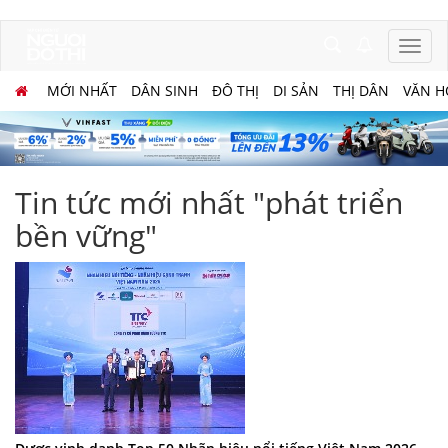
MỚI NHẤT
DÂN SINH
ĐÔ THỊ
DI SẢN
THỊ DÂN
VĂN H
Tin tức mới nhất "phát triển
bền vững"