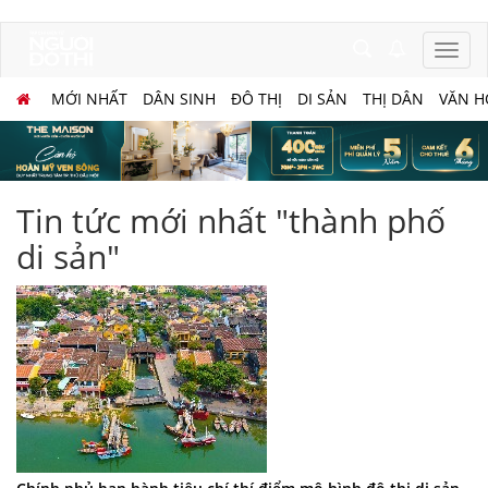
MỚI NHẤT
DÂN SINH
ĐÔ THỊ
DI SẢN
THỊ DÂN
VĂN H
Tin tức mới nhất "thành phố
di sản"