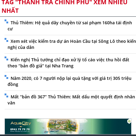
TAG "THANH TRA CHÍNH PHỦ" XEM NHIỀU
NHẤT
Thủ Thiêm: Hệ quả dây chuyền từ sai phạm 160ha tái định
cư
Xem xét việc kiểm tra dự án Hoàn Cầu tại Sông Lô theo kiến
nghị của dân
Kiến nghị Thủ tướng chỉ đạo xử lý tố cáo việc thu hồi đất
theo “bản đồ giả” tại Nha Trang
Năm 2020, có 7 người nộp lại quà tặng với giá trị 305 triệu
đồng
Mất “bản đồ 367” Thủ Thiêm: Mất dấu một quyết định nhân
văn