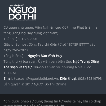
Cơ quan chủ quản: Viện Nghiên cứu đô thị và Phát triển hạ
tầng (Tổng hội Xây dựng Việt Nam)
Thành lập: 12/6/2006
Giấy phép hoạt động Tạp chí điện tử số 187/GP-BTTTT cấp
ngày 26/5/2023
Tổng biên tập:
Nguyễn Đào Vĩnh Huy
Tổng thư ký tòa soạn, Ủy viên ban biên tập:
Ngô Trung Dũng
Tòa soạn và trị sự
: 386/55 Lê Văn Sỹ, phường Nhiêu Lộc,
TP.HCM
Email:
toasoan@nguoidothi.net.vn.
Điện thoại
: (028) 39319793
Bản quyền © 2017 Người Đô Thị Online
*Chỉ được phép sử dụng thông tin từ website này khi có chấp
thuận bằng văn bản của Người Đô Thị.