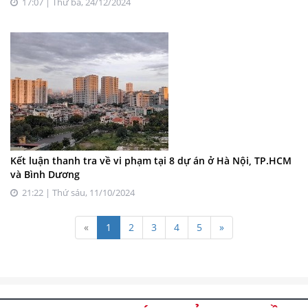
17:07 | Thứ ba, 24/12/2024
Kết luận thanh tra về vi phạm tại 8 dự án ở Hà Nội, TP.HCM
và Bình Dương
21:22 | Thứ sáu, 11/10/2024
«
1
2
3
4
5
»