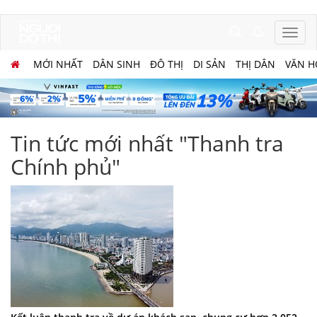
MỚI NHẤT
DÂN SINH
ĐÔ THỊ
DI SẢN
THỊ DÂN
VĂN H
Tin tức mới nhất "Thanh tra
Chính phủ"