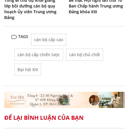
Tổng Bí thư dự khai giảng
Bế mạc Hội nghị lần thứ 10
lớp bồi dưỡng cán bộ quy
Ban Chấp hành Trung ương
hoạch Ủy viên Trung ương
Đảng khóa XIII
Đảng
TAGS
cán bộ cấp cao
cán bộ cấp chiến lược
cán bộ chủ chốt
Đại hội XIII
ĐỂ LẠI BÌNH LUẬN CỦA BẠN