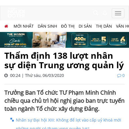
MỚI NHẤT
DÂN SINH
ĐÔ THỊ
DI SẢN
THỊ DÂN
VĂN H
Thẩm định 138 lượt nhân
sự diện Trung ương quản lý
00:24 | Thứ sáu, 06/03/2020
0
Trưởng Ban Tổ chức TƯ Phạm Minh Chính
chiều qua chủ trì hội nghị giao ban trực tuyến
toàn ngành Tổ chức xây dựng Đảng.
Nhân sự Đại hội XIII: Không để lọt vào cấp uỷ khoá mới
những người có tham vọng quyền lực!