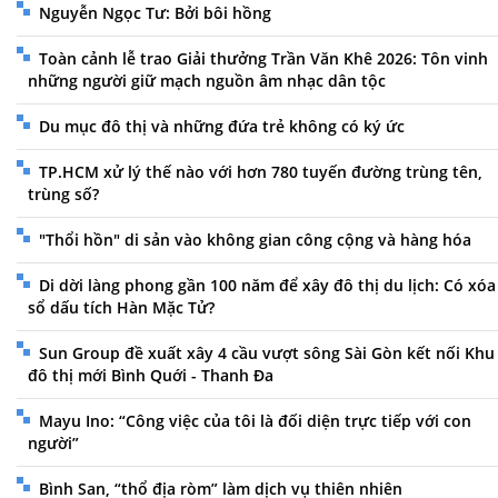
Nguyễn Ngọc Tư: Bởi bôi hồng
Toàn cảnh lễ trao Giải thưởng Trần Văn Khê 2026: Tôn vinh
những người giữ mạch nguồn âm nhạc dân tộc
Du mục đô thị và những đứa trẻ không có ký ức
TP.HCM xử lý thế nào với hơn 780 tuyến đường trùng tên,
trùng số?
"Thổi hồn" di sản vào không gian công cộng và hàng hóa
Di dời làng phong gần 100 năm để xây đô thị du lịch: Có xóa
sổ dấu tích Hàn Mặc Tử?
Sun Group đề xuất xây 4 cầu vượt sông Sài Gòn kết nối Khu
đô thị mới Bình Quới - Thanh Đa
Mayu Ino: “Công việc của tôi là đối diện trực tiếp với con
người”
Bình San, “thổ địa ròm” làm dịch vụ thiên nhiên